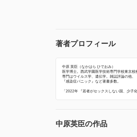
第４章 歩く・走るスポーツの障
第５章 投げる・打つスポーツの
第６章 泳ぐ・潜るスポーツの障
第７章 子どものスポーツ障害を
第８章 女性・中高年のスポーツ
著者プロフィール
［ ＰＯＰ ］
［ おすすめ度 ］
中原 英臣（なかはら ひでおみ）
医学博士。西武学園医学技術専門学校東京校
専門はウイルス学、遺伝学。雑誌評論の他、
☆☆☆☆☆☆☆ おすすめ度
『感染症パニック』など著書多数。
☆☆☆☆☆☆☆ 文章
「2022年 『若者がセックスしない国、少
☆☆☆☆☆☆☆ ストーリー
☆☆☆☆☆☆☆ メッセージ性
☆☆☆☆☆☆☆ 冒険性
☆☆☆☆☆☆☆ 読後の個人的な
中原英臣の作品
共感度（空振り三振・一部・参っ
読書の速度（時間がかかった・普