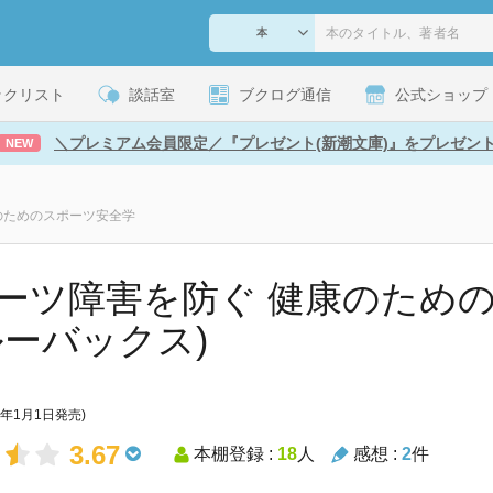
ックリスト
談話室
ブクログ通信
公式ショップ
＼プレミアム会員限定／『プレゼント(新潮文庫)』をプレゼン
NEW
のためのスポーツ安全学
ーツ障害を防ぐ 健康のため
ルーバックス)
7年1月1日発売)
3.67
本棚登録 :
18
人
感想 :
2
件