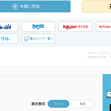
本棚に登録
購入ストア一覧
本ページはアフ
Amazon.co.jp 
表示形式
リスト
全文