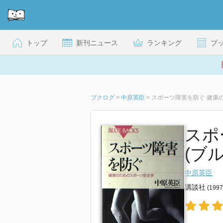
トップ
新刊ニュース
ランキング
ブ
ブクログ
>
中原英臣
>
スポーツ障害を防ぐ 健康
スポ
(ブ
中原英臣
講談社
(199