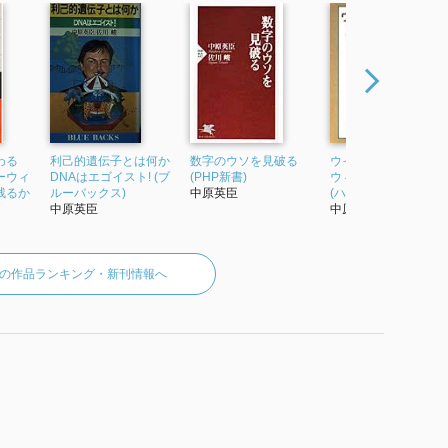
わる
利己的遺伝子とは何か
数字のウソを見破る
ウイルス進化論 ダー
ーウィ
DNAはエゴイスト! (ブ
(PHP新書)
ウィン進化論を超え
残るか
ルーバックス)
中原英臣
(ハヤカワ文庫NF)
中原英臣
中原英臣
の作品ランキング・新刊情報へ