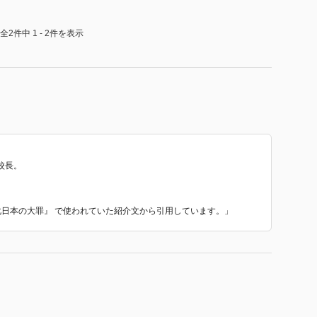
害を防ぐ
障害を防ぐ
全2件中 1 - 2件を表示
害を防ぐ
防ぐ
障害を防ぐ
校長。
子化日本の大罪』 で使われていた紹介文から引用しています。」
満足度
た！）
通・一気に読んだ）