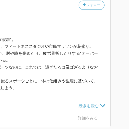
フォロー
症候群”。
に、フィットネススタジオや市民マラソンが花盛り。
で、肘や膝を傷めたり、疲労骨折したりする“オーバー
いる。
ポーツなのに、これでは、過ぎたるは及ばざるよりなお
、蹴るスポーツごとに、体の仕組みや生理に基づいて、
説しよう。
害
ーと水分
詳細をみる
栄養の摂取