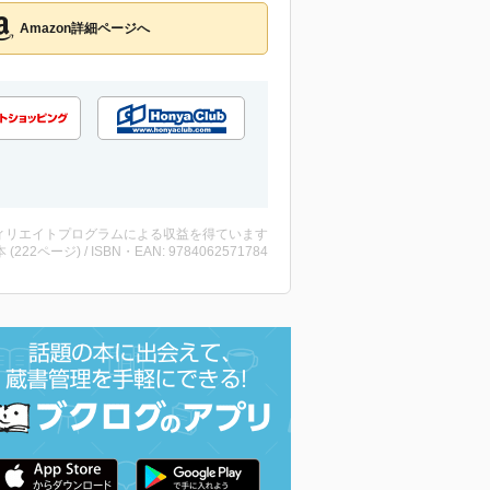
Amazon詳細ページへ
ィリエイトプログラムによる収益を得ています
・本 (222ページ) / ISBN・EAN: 9784062571784