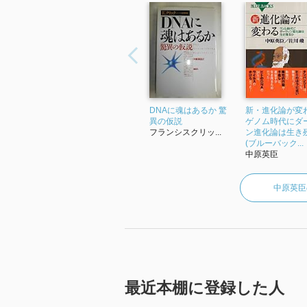
［ 関連図書 ］
［ 参考となる書評 ］
DNAに魂はあるか 驚
新・進化論が変
異の仮説
ゲノム時代にダ
フランシスクリッ...
ン進化論は生き
(ブルーバック...
中原英臣
中原英臣
最近本棚に登録した人