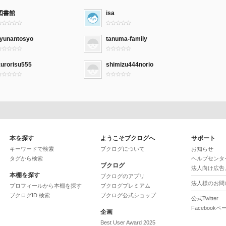
図書館
isa
ryunantosyo
tanuma-family
kurorisu555
shimizu444norio
本を探す
ようこそブクログへ
サポート
キーワードで検索
ブクログについて
お知らせ
タグから検索
ヘルプセンタ
ブクログ
法人向け広告
本棚を探す
ブクログのアプリ
法人様のお問
プロフィールから本棚を探す
ブクログプレミアム
ブクログID 検索
ブクログ公式ショップ
公式Twitter
Facebookペ
企画
Best User Award 2025