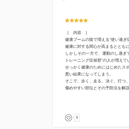
［ 内容 ］
健康ブームの陰で増える“使い過ぎ
健康に対する関心が高まるととも
しかしその一方で、運動のし過ぎ
トレーニング症候群”の人が増えて
せっかく健康のためにはじめたス
悪い結果になってしまう。
そこで、歩く、走る、泳ぐ、打つ
傷めやすい部位とその予防法を解
［ 目次 ］
第１章 スポーツ中の突然死と障
第２章 スポーツで使うエネルギ
0
第３章 スポーツのための水分と