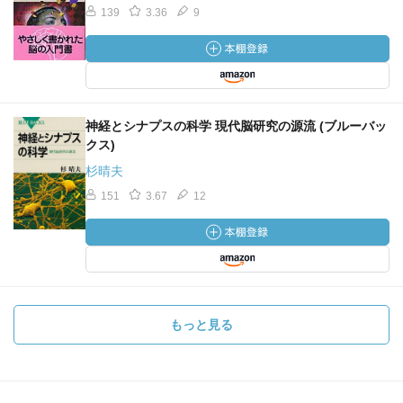
139
3.36
9
神経とシナプスの科学 現代脳研究の源流 (ブルーバッ
クス)
杉晴夫
151
3.67
12
もっと見る