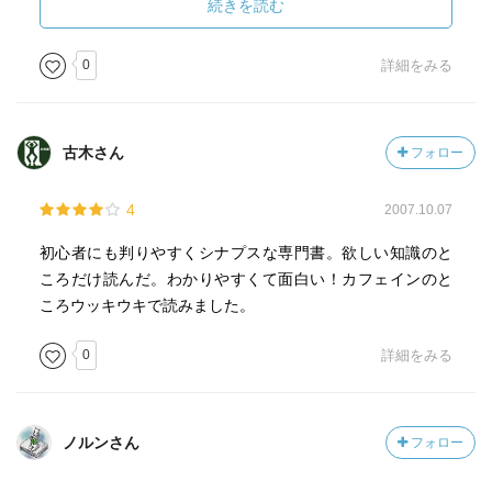
た。
続きを読む
朝食そのものに効果があるのは確かなのだろうと思います
が、「朝食をとる」という習慣が成績に影響を与えている
0
詳細をみる
のかもしれないと思いました。
前者の実験で、子どもたちが普段朝食を食べているのかど
うかも合わせてデータをとってみたらどうなるんだろう。
古木さん
フォロー
4
2007.10.07
初心者にも判りやすくシナプスな専門書。欲しい知識のと
ころだけ読んだ。わかりやすくて面白い！カフェインのと
ころウッキウキで読みました。
0
詳細をみる
ノルンさん
フォロー