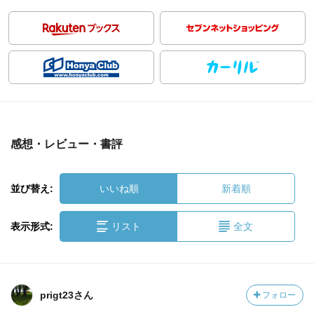
感想・レビュー・書評
並び替え:
いいね順
新着順
表示形式:
リスト
全文
prigt23さん
フォロー