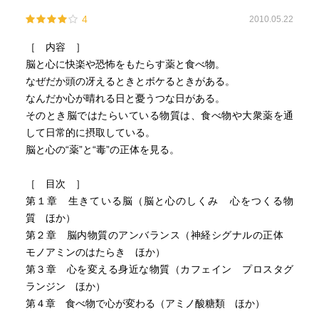
4
2010.05.22
［ 内容 ］
脳と心に快楽や恐怖をもたらす薬と食べ物。
なぜだか頭の冴えるときとボケるときがある。
なんだか心が晴れる日と憂うつな日がある。
そのとき脳ではたらいている物質は、食べ物や大衆薬を通
して日常的に摂取している。
脳と心の“薬”と“毒”の正体を見る。
［ 目次 ］
第１章 生きている脳（脳と心のしくみ 心をつくる物
質 ほか）
第２章 脳内物質のアンバランス（神経シグナルの正体
モノアミンのはたらき ほか）
第３章 心を変える身近な物質（カフェイン プロスタグ
ランジン ほか）
第４章 食べ物で心が変わる（アミノ酸糖類 ほか）