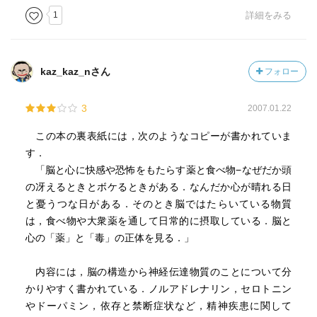
1
詳細をみる
kaz_kaz_nさん
フォロー
3
2007.01.22
この本の裏表紙には，次のようなコピーが書かれていま
す．
「脳と心に快感や恐怖をもたらす薬と食べ物−なぜだか頭
の冴えるときとボケるときがある．なんだか心が晴れる日
と憂うつな日がある．そのとき脳ではたらいている物質
は，食べ物や大衆薬を通して日常的に摂取している．脳と
心の「薬」と「毒」の正体を見る．」
内容には，脳の構造から神経伝達物質のことについて分
かりやすく書かれている．ノルアドレナリン，セロトニン
やドーパミン，依存と禁断症状など，精神疾患に関して