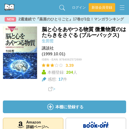
ログイン
新規会員登録
2週連続で『薬屋のひとりごと』17巻が1位！マンガランキング
NEW
脳と心をあやつる物質 微量物質のは
たらきをさぐる (ブルーバックス)
生田哲
講談社
(1999.10.01)
ISBN・EAN:
9784062572699
3.39
本棚登録:
204
人
感想:
17
件
本棚に登録する
Amazon
詳細ページへ