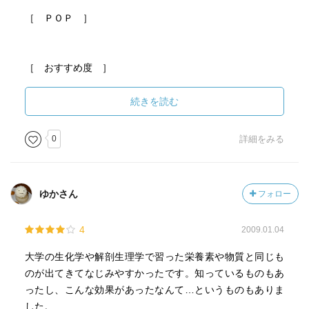
［ ＰＯＰ ］
［ おすすめ度 ］
☆☆☆☆☆☆☆ おすすめ度
続きを読む
☆☆☆☆☆☆☆ 文章
☆☆☆☆☆☆☆ ストーリー
0
詳細をみる
☆☆☆☆☆☆☆ メッセージ性
☆☆☆☆☆☆☆ 冒険性
☆☆☆☆☆☆☆ 読後の個人的な満足度
ゆかさん
フォロー
共感度（空振り三振・一部・参った！）
読書の速度（時間がかかった・普通・一気に読んだ）
4
2009.01.04
［ 関連図書 ］
大学の生化学や解剖生理学で習った栄養素や物質と同じも
のが出てきてなじみやすかったです。知っているものもあ
ったし、こんな効果があったなんて…というものもありま
［ 参考となる書評 ］
した。