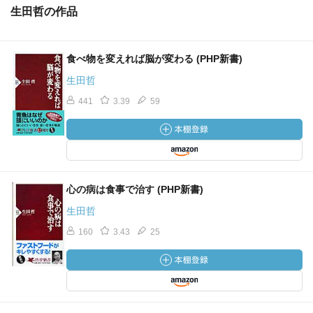
生田哲の作品
食べ物を変えれば脳が変わる (PHP新書)
生田哲
441
3.39
59
心の病は食事で治す (PHP新書)
生田哲
160
3.43
25