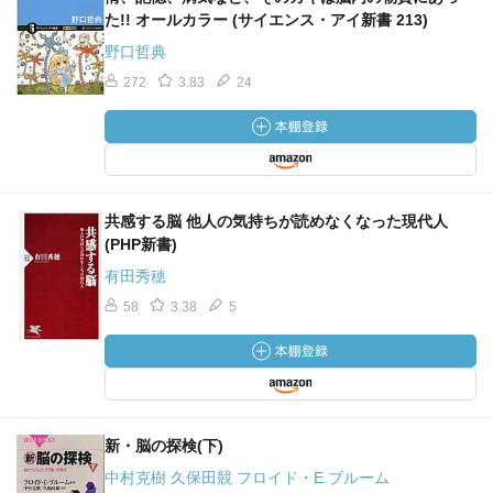
た!! オールカラー (サイエンス・アイ新書 213)
野口哲典
272
3.83
24
共感する脳 他人の気持ちが読めなくなった現代人
(PHP新書)
有田秀穂
58
3.38
5
新・脳の探検(下)
中村克樹 久保田競 フロイド・E.ブルーム