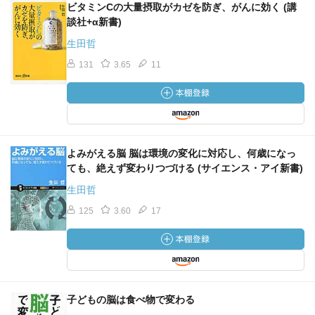
ビタミンCの大量摂取がカゼを防ぎ、がんに効く (講
談社+α新書)
生田哲
131
3.65
11
よみがえる脳 脳は環境の変化に対応し、何歳になっ
ても、絶えず変わりつづける (サイエンス・アイ新書)
生田哲
125
3.60
17
子どもの脳は食べ物で変わる