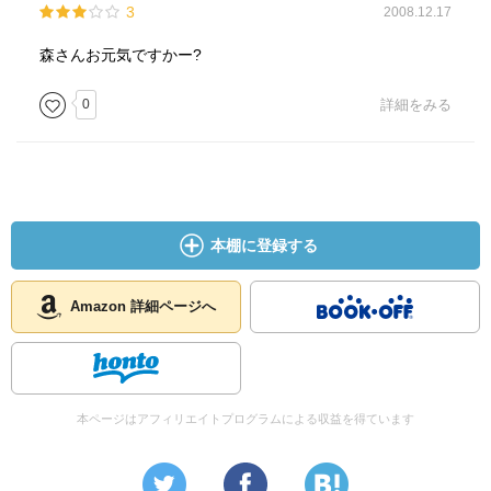
3
2008.12.17
☆☆☆☆☆☆☆ ストーリー
☆☆☆☆☆☆☆ メッセージ性
森さんお元気ですかー?
☆☆☆☆☆☆☆ 冒険性
☆☆☆☆☆☆☆ 読後の個人的な満足度
0
詳細をみる
共感度（空振り三振・一部・参った！）
読書の速度（時間がかかった・普通・一気に読んだ）
［ 関連図書 ］
本棚に登録する
［ 参考となる書評 ］
Amazon 詳細ページへ
本ページはアフィリエイトプログラムによる収益を得ています