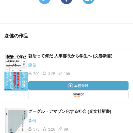
森健の作品
就活って何だ 人事部長から学生へ (文春新書)
森健
700
3.25
108
グーグル・アマゾン化する社会 (光文社新書)
森健
576
3.26
69