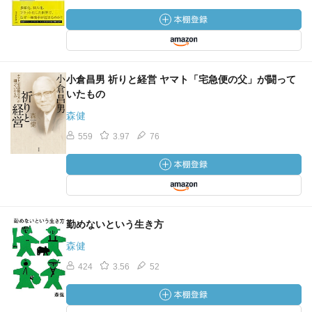
小倉昌男 祈りと経営 ヤマト「宅急便の父」が闘って
いたもの
森健
559
3.97
76
勤めないという生き方
森健
424
3.56
52