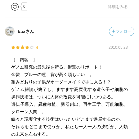
0
詳細をみる
baxさん
フォロー
4
2010.05.23
［ 内容 ］
ゲノム研究の最先端を斬る、衝撃のリポート！
金髪、ブルーの瞳、背が高く頭もいい…。
望みどおりの子供がオーダーメイドで手に入る！？
ゲノム解読が終了し、ますます高度化する遺伝子や細胞の
操作技術は、ついに人体の改変を可能にしつつある。
遺伝子導入、異種移植、臓器創出、再生工学、万能細胞、
クローン人間…。
続々と現実化する技術はいったいどこまで進展するのか。
それらをどこまで使うか、私たち一人一人の決断が、人類
の未来を左右する。