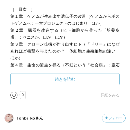
［ 目次 ］
第１章 ゲノムが生み出す遺伝子の改造（ゲノムからポス
トゲノムへ；一大プロジェクトのはじまり ほか）
第２章 臓器を改造する（ヒト細胞から作った「培養皮
膚」；ペニスか、口か ほか）
第３章 クローン技術が作り出すヒト（「ドリー」はなぜ
あれほど衝撃を与えたのか？；体細胞と生殖細胞の違い
ほか）
第４章 生命の誕生を操る（不妊という「社会病」；慶応
大学が推進した「非配偶者間人工授精」 ほか）
続きを読む
［ ＰＯＰ ］
0
詳細をみる
［ おすすめ度 ］
Tonbi_koさん
フォロー
☆☆☆☆☆☆☆ おすすめ度
☆☆☆☆☆☆☆ 文章