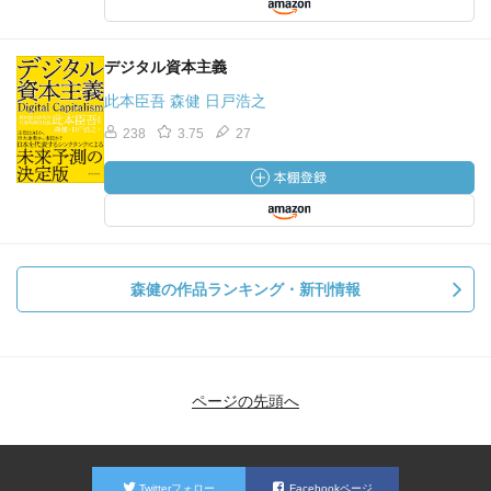
デジタル資本主義
此本臣吾 森健 日戸浩之
238
3.75
27
森健の作品ランキング・新刊情報
ページの先頭へ
Twitterフォロー
Facebookページ