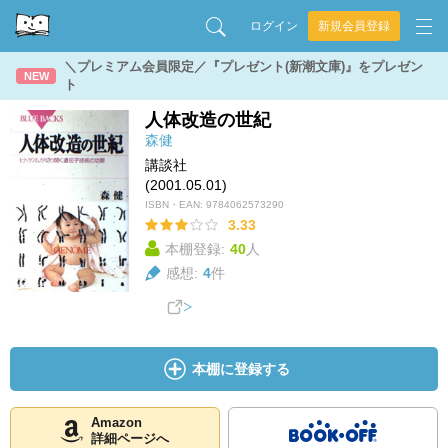
ログイン
新規会員登録
＼プレミアム会員限定／『プレゼント(新潮文庫)』をプレゼン
NEW
ト
人体改造の世紀
森健
講談社
(2001.05.01)
ISBN・EAN:
9784062573290
3.33
本棚登録:
40
人
感想:
4
件
本棚に登録する
Amazon
詳細ページへ