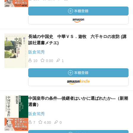
長城の中国史 中華ＶＳ．遊牧 六千キロの攻防 (講
談社選書メチエ)
阪倉篤秀
10
0.00
1
中国皇帝の条件―後継者はいかに選ばれたか―（新潮
選書）
阪倉篤秀
7
4.00
0