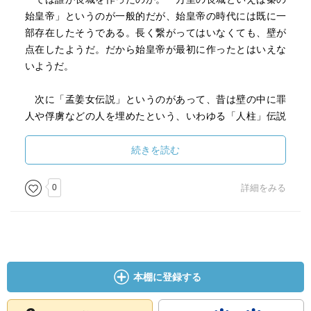
始皇帝」というのが一般的だが、始皇帝の時代には既に一
部存在したそうである。長く繋がってはいなくても、壁が
点在したようだ。だから始皇帝が最初に作ったとはいえな
いようだ。
次に「孟姜女伝説」というのがあって、昔は壁の中に罪
人や俘虜などの人を埋めたという、いわゆる「人柱」伝説
があったが、それは真実ではなかった。仮に人を入れたと
すると、その部分は強度が極端に落ちるため、人を埋める
続きを読む
ことは構造上ありえないのだそうだ。
0
詳細をみる
そして現在見る長城は明代において充実し今の姿になっ
た。かつて、1984年に北京の八達嶺の長城を見たことがあ
る。最近テレビで八達嶺付近の長城を放映していたが、観
光客や物売りがとても増え、歴史遺産というよりはただの
観光地としか思えない雰囲気になった。
本棚に登録する
二千年にもわたり壁の北と南で攻防が繰り広げられてき