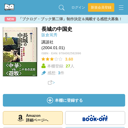
ログイン
新規会員登録
「ブクログ・ブック第二弾」制作決定＆掲載する感想大募集！
NEW
長城の中国史
阪倉篤秀
講談社
(2004.01.01)
ISBN・EAN:
9784062582896
3.60
本棚登録:
27
人
感想:
3
件
本棚に登録する
Amazon
詳細ページへ