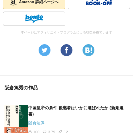
たのだろうが、明末に女真族の金が山海関から無血入城し
Amazon 詳細ページへ
長城の役割は歴史を終える。なんともあっけない幕切れで
あった。
本ページはアフィリエイトプログラムによる収益を得ています
阪倉篤秀の作品
中国皇帝の条件 後継者はいかに選ばれたか (新潮選
書)
阪倉篤秀
100
3.79
12