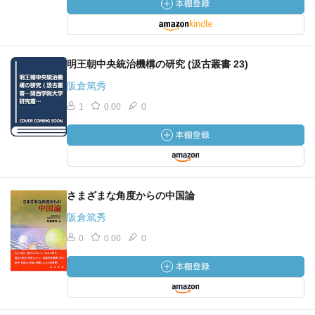
明王朝中央統治機構の研究 (汲古叢書 23)
阪倉篤秀
1
0.00
0
さまざまな角度からの中国論
阪倉篤秀
0
0.00
0