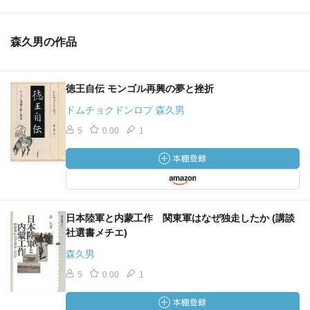
森久男の作品
徳王自伝 モンゴル再興の夢と挫折
ドムチョクドンロプ 森久男
5
0.00
1
日本陸軍と内蒙工作 関東軍はなぜ独走したか (講談
社選書メチエ)
森久男
5
0.00
1