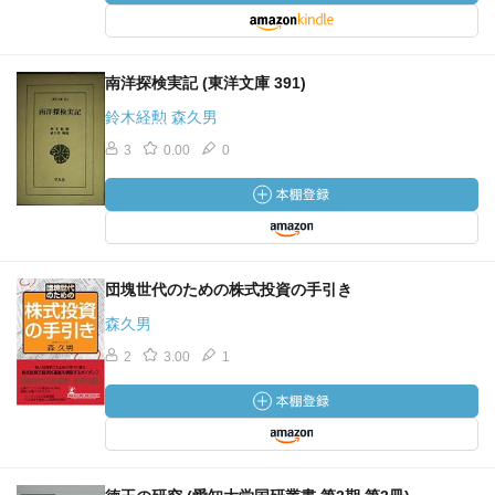
南洋探検実記 (東洋文庫 391)
鈴木経勲 森久男
3
0.00
0
団塊世代のための株式投資の手引き
森久男
2
3.00
1