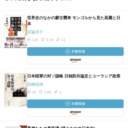
世界史のなかの蒙古襲来 モンゴルから見た高麗と日
本
宮脇淳子
110
3.10
11
日本陸軍の対ソ謀略 日独防共協定とユーラシア政策
田嶋信雄
33
2.60
2