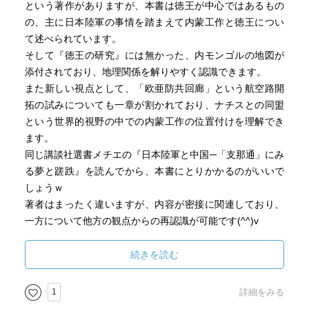
という著作がありますが、本書は徳王が中心ではあるもの
の、主に日本陸軍の事情を踏まえて内蒙工作と徳王につい
て述べられています。
そして『徳王の研究』には無かった、内モンゴルの地図が
添付されており、地理関係を解りやすく認識できます。
また新しい視点として、「欧亜防共回廊」という航空路開
拓の試みについても一章が割かれており、ナチスとの同盟
という世界的視野の中での内蒙工作の位置付けを理解でき
ます。
同じ講談社選書メチエの『日本陸軍と中国─「支那通」にみ
る夢と蹉跌』を読んでから、本書にとりかかるのがいいで
しょうｗ
著者はまったく違いますが、内容が密接に関連しており、
一方について他方の観点からの再認識が可能です(^^)v
つまるところ、当時の日本陸軍内に強力なリーダーシップ
続きを読む
が存在せず、陸軍省、参謀本部、関東軍、支那駐屯軍、各
地の特務機関等がてんでバラバラに行動していたのが、関
1
詳細をみる
東軍や特務機関の暴走の原因でしょうね。