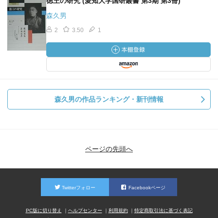
徳王の研究 (愛知大学国研叢書 第3期 第3冊)
森久男
2
3.50
1
森久男の作品ランキング・新刊情報
ページの先頭へ
Twitterフォロー
Facebookページ
PC版に切り替え
ヘルプセンター
利用規約
特定商取引法に基づく表記