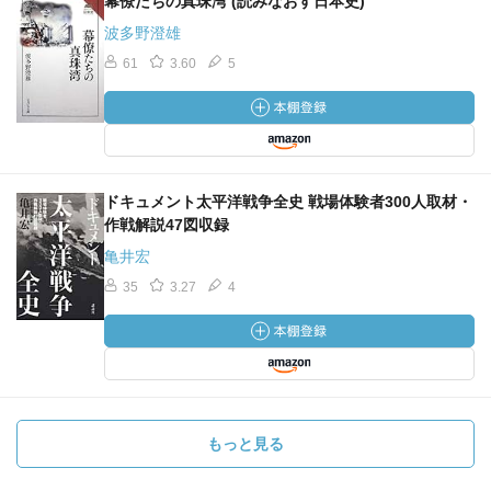
幕僚たちの真珠湾 (読みなおす日本史)
波多野澄雄
61
3.60
5
ドキュメント太平洋戦争全史 戦場体験者300人取材・
作戦解説47図収録
亀井宏
35
3.27
4
もっと見る