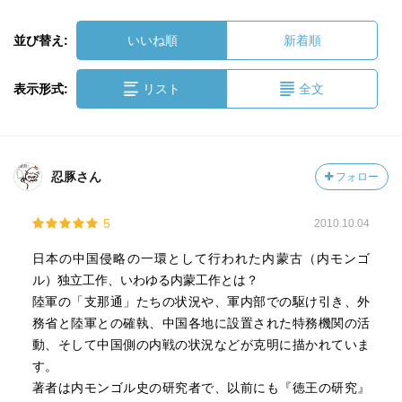
並び替え:
いいね順
新着順
表示形式:
リスト
全文
忍豚さん
フォロー
5
2010.10.04
日本の中国侵略の一環として行われた内蒙古（内モンゴ
ル）独立工作、いわゆる内蒙工作とは？
陸軍の「支那通」たちの状況や、軍内部での駆け引き、外
務省と陸軍との確執、中国各地に設置された特務機関の活
動、そして中国側の内戦の状況などが克明に描かれていま
す。
著者は内モンゴル史の研究者で、以前にも『徳王の研究』