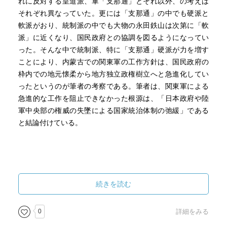
れに反対する皇道派、軍「支那通」とそれ以外、の考えは
それぞれ異なっていた。更には「支那通」の中でも硬派と
軟派がおり、統制派の中でも大物の永田鉄山は次第に「軟
派」に近くなり、国民政府との協調を図るようになってい
った。そんな中で統制派、特に「支那通」硬派が力を増す
ことにより、内蒙古での関東軍の工作方針は、国民政府の
枠内での地元懐柔から地方独立政権樹立へと急進化してい
ったというのが筆者の考察である。筆者は、関東軍による
急進的な工作を阻止できなかった根源は、「日本政府や陸
軍中央部の権威の失墜による国家統治体制の弛緩」である
と結論付けている。
続きを読む
0
詳細をみる