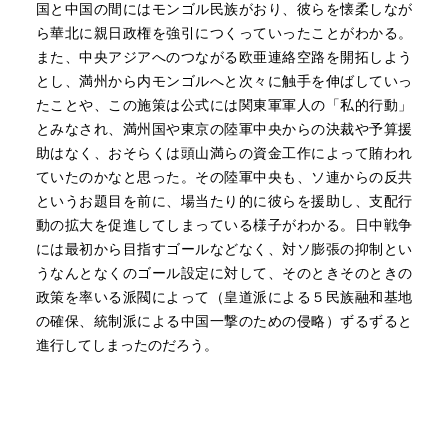
国と中国の間にはモンゴル民族がおり、彼らを懐柔しなが
ら華北に親日政権を強引につくっていったことがわかる。
また、中央アジアへのつながる欧亜連絡空路を開拓しよう
とし、満州から内モンゴルへと次々に触手を伸ばしていっ
たことや、この施策は公式には関東軍軍人の「私的行動」
とみなされ、満州国や東京の陸軍中央からの決裁や予算援
助はなく、おそらくは頭山満らの資金工作によって賄われ
ていたのかなと思った。その陸軍中央も、ソ連からの反共
というお題目を前に、場当たり的に彼らを援助し、支配行
動の拡大を促進してしまっている様子がわかる。日中戦争
には最初から目指すゴールなどなく、対ソ膨張の抑制とい
うなんとなくのゴール設定に対して、そのときそのときの
政策を率いる派閥によって（皇道派による５民族融和基地
の確保、統制派による中国一撃のための侵略）ずるずると
進行してしまったのだろう。