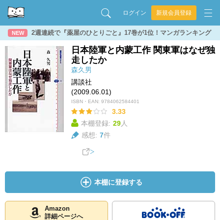
ログイン
新規会員登録
2週連続で『薬屋のひとりごと』17巻が1位！マンガランキング
NEW
日本陸軍と内蒙工作 関東軍はなぜ独
走したか
森久男
講談社
(2009.06.01)
ISBN・EAN:
9784062584401
3.33
本棚登録:
29
人
感想:
7
件
本棚に登録する
Amazon
詳細ページへ