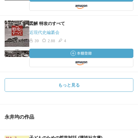
図解 特攻のすべて
近現代史編纂会
39
2.88
4
もっと見る
永井均の作品
子どものための哲学対話 (講談社文庫)