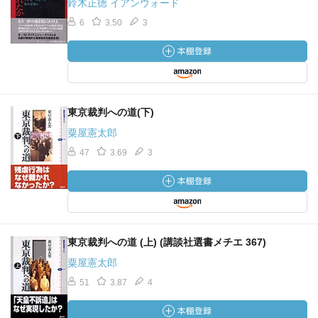
鈴木正徳 イアンウォード
6
3.50
3
東京裁判への道(下)
粟屋憲太郎
47
3.69
3
東京裁判への道 (上) (講談社選書メチエ 367)
粟屋憲太郎
51
3.87
4