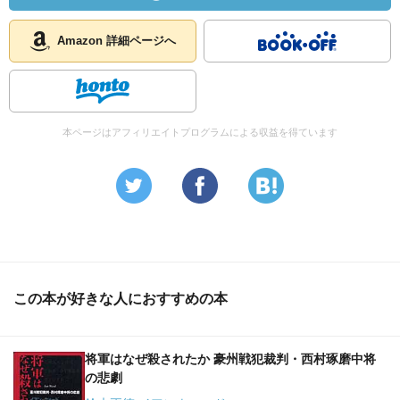
た。大統領として、比日両国の友好関係を築くため、被害
者（フィリピン側）が譲歩する努力を他者（日本側）に示
Amazon 詳細ページへ
し、彼らの応答に期待と信頼を寄せたのである。キリノは
述べる。「私を突き動かした善意の心が人間に対する信頼
の証として、他者の心の琴線に触れることになれば本望で
ある」。キリノは、フィリピン人が受けた傷跡が「なかっ
本ページはアフィリエイトプログラムによる収益を得ています
たとして水に流す」ことを日本人に訴えたかったのではな
かろうか。家族が殺された痛みをあえて語ったように、彼
は、日本人が赦しがたきを赦すフィリピン国民の痛みに思
いを致すことを願い、過去に対する日本側の責任意識の自
覚を促そうとしたのではなかったか。
はたして、自分たちはキリノ大統領の言葉を実行できてい
この本が好きな人におすすめの本
るだろうか。
将軍はなぜ殺されたか 豪州戦犯裁判・西村琢磨中将
の悲劇