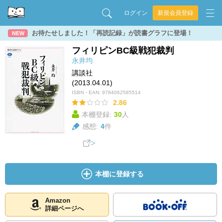
ログイン
新規会員登録
お待たせしました！「再読記録」が読書グラフに登場！
NEW
フィリピンBC級戦犯裁判
永井均
講談社
(2013.04.01)
ISBN・EAN:
9784062585514
2.86
本棚登録:
30
人
感想:
4
件
本棚に登録する
Amazon
詳細ページへ