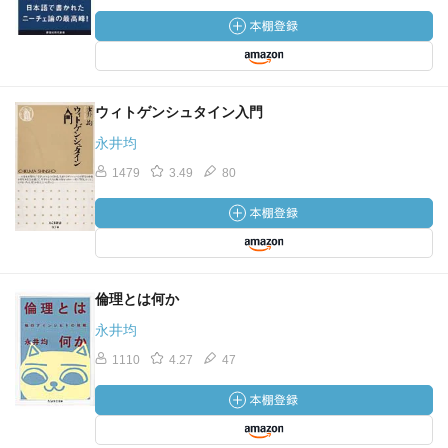
ウィトゲンシュタイン入門
永井均
1479
3.49
80
倫理とは何か
永井均
1110
4.27
47