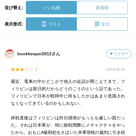
並び替え:
いいね順
新着順
表示形式:
リスト
全文
bookkeeper2012さん
フォロー
3
2019.08.26
最近、電車の中かどこかで他人の会話が聞こえてきて、フ
ィリピンは親日的だからどうのこうのという話であった。
フィリピンで日本が戦時中に何をしたかはあまり意識され
なくなってきているのかもしれない。
終戦直後はフィリピンは対日感情がもっとも厳しい国だっ
た。それは日本軍が、特に敗戦間際にメチャクチャをやっ
たから。おもにA級戦犯をさばいた米軍管轄の裁判に引き続