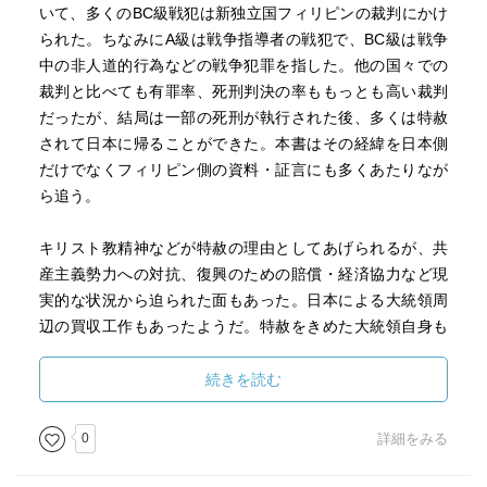
いて、多くのBC級戦犯は新独立国フィリピンの裁判にかけ
られた。ちなみにA級は戦争指導者の戦犯で、BC級は戦争
中の非人道的行為などの戦争犯罪を指した。他の国々での
裁判と比べても有罪率、死刑判決の率ももっとも高い裁判
だったが、結局は一部の死刑が執行された後、多くは特赦
されて日本に帰ることができた。本書はその経緯を日本側
だけでなくフィリピン側の資料・証言にも多くあたりなが
ら追う。
キリスト教精神などが特赦の理由としてあげられるが、共
産主義勢力への対抗、復興のための賠償・経済協力など現
実的な状況から迫られた面もあった。日本による大統領周
辺の買収工作もあったようだ。特赦をきめた大統領自身も
我が子らを日本軍に殺されており、容易な判断ではなかっ
たろうが、政治的にはだからできたとも言えるだろう。こ
続きを読む
の特赦は間違いなく日比両国のためにプラスであったとは
思うが、どの国にしろ今日の政治にはむしろ同じ判断はで
0
詳細をみる
きないのではとも感じる。