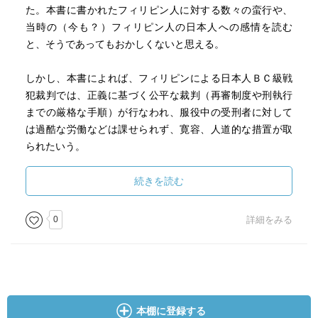
た。本書に書かれたフィリピン人に対する数々の蛮行や、
当時の（今も？）フィリピン人の日本人への感情を読む
と、そうであってもおかしくないと思える。
しかし、本書によれば、フィリピンによる日本人ＢＣ級戦
犯裁判では、正義に基づく公平な裁判（再審制度や刑執行
までの厳格な手順）が行なわれ、服役中の受刑者に対して
は過酷な労働などは課せられず、寛容、人道的な措置が取
られたいう。
それゆえ、東アジアにおける共産勢力の拡大が、アメリカ
続きを読む
の対フィリピン、対日本政策を変化させてしまい、それに
甘えるかのようにして、日本人ＢＣ級戦犯の恩赦、釈放を
0
詳細をみる
うながしてしまったことは、日本の戦争加害者責任をあい
まいにしてしまったような気がしてならない。
●キリノは日本人に寛容と信頼の精神を語った。彼は日本の
国民に対して、家族が殺された心の傷に触れながら、憎し
本棚に登録する
みの連鎖を断ち切るために「赦し」を選択した旨を伝え