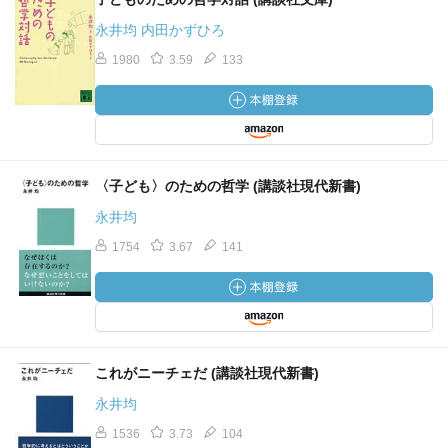
永井均 内田かずひろ
1980
3.59
133
〈子ども〉のための哲学 (講談社現代新書)
永井均
1754
3.67
141
これがニーチェだ (講談社現代新書)
永井均
1536
3.73
104