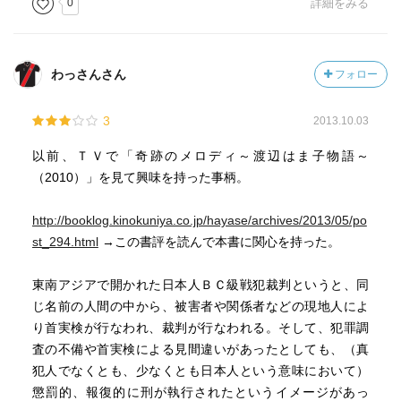
0
詳細をみる
わっさんさん
フォロー
3
2013.10.03
以前、ＴＶで「奇跡のメロディ～渡辺はま子物語～
（2010）」を見て興味を持った事柄。
http://booklog.kinokuniya.co.jp/hayase/archives/2013/05/po
st_294.html
→この書評を読んで本書に関心を持った。
東南アジアで開かれた日本人ＢＣ級戦犯裁判というと、同
じ名前の人間の中から、被害者や関係者などの現地人によ
り首実検が行なわれ、裁判が行なわれる。そして、犯罪調
査の不備や首実検による見間違いがあったとしても、（真
犯人でなくとも、少なくとも日本人という意味において）
懲罰的、報復的に刑が執行されたというイメージがあっ