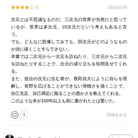
その他、家の構造や気候などが語られる。
4
2019.02.09
この正方形氏があるとき、一次元世界や三次元世界と出会
次元とは不思議なものだ。三次元の世界が当然だと思って
う。
いるが、世界は多次元、10次元だという考えもあると言
さて、彼にはどのように見えるのか、というのが後半であ
う。
る。
でも、どんなに想像してみても、四次元がどのようなもの
か頭に描くことすらできない。
物語的に非常におもしろいかと言われると、そうではない
本書では二次元から一次元を訪ねたり、三次元から二次元
のだが（身分や階級の話が多くてげんなりするし）、この
を訪ねたりすることで、次元の成り立ちを垣間見せてくれ
時代に「次元」について深く考えていることの先見性には
る。
驚かされる。
また、低位の次元に住む者が、夜郎自大にように自らを理
この本に触発されて物理や数学の道に進んだ人も多いのだ
解し、視野を広げることができない滑稽さを描くことで、
そうで、そういう意味ではランドマーク的な作品なのだろ
自己充足、自己満足に陥ることの愚かさを教えてくれる。
う。
このような本が100年以上も前に書かれたとは驚いた。
発刊当初はさして評価はされなかったのだが、アインシュ
タインの相対性理論が発表されて、四次元の可能性につい
1
詳細をみる
て多くの人が考察するようになってから脚光を浴びるよう
になったという。
それもそのはず、物語の終盤で、正方形氏はなんと、自ら