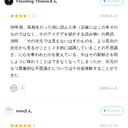
Flooding Throneさん
フォロー
の世界を俯瞰するかのような三次元世界を知った際、その
三次元世界をも俯瞰するさらなる次元（ソートランド（思
4
2018.06.20
考世界））もぼんやりとだが思い浮かべているのだ。もっ
ともその代償は大きくて、これに関する論文を書き上げた
30年前、高校生だった頃に読んだ本（正確にはこの本その
正方形氏は、誰にも理解されないばかりか、「危険思想」
ものではなく、そのアイデアを紹介する読み物）の再読。
を持つものとして投獄されてしまう（！）のだが。
当時、「その次元では見えないはずのものを、より高次の
次元から見るがごとくメタ的に認識していることの不思議
著者のアボットは、神学者の家に生まれ、２６歳で学校長
さ」に心を奪われたのを覚えている。今はその新鮮さを同
を務めるほどの秀才だった。数学や古典にも精通していた
じように味わうことはできなくなってしまったが、次元の
人物だったとのこと。
もつ普遍的な不思議さについては十分追体験することがで
きた。
巻末には本作に想起されたという写真家による、次元を超
えた世界をイメージする作品群である。表紙もその１枚。
1
詳細をみる
tomさん
フォロー
5
2017.07.16