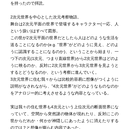
を持ったので拝読。
2次元世界を中心とした次元考察物語。
舞台は2次元平面の世界で登場するキャラクター(一応、人
という扱い)はすべて図形。
この世が2次元平面の世界だとしたら人はどのような生活を
送ることになるのか(e.g. ”世界”がどのように見え、どのよ
うに認識することになるのか)、ということから始まり、一
つ下の次元(1次元、つまり直線世界)から2次元世界はどのよ
うに映るのか、反対に2次元世界から3次元世界を見ようと
するとどうなるのか、という考察に進んでいく。
3次元世界に住む我々からは比較的容易に想像がつくように
説明がなされながら、”4次元世界”がどのようなものなのか
をアナロジー的に考えさせるような内容となっている。
実は我々の住む世界も4次元という上位次元の断面世界にな
っていて、空間から突然謎の物体が現れたり、反対にこの
世からだれか・何かが神隠しにあったように消えたりする
のでは？と想像が膨らむ内容であった。