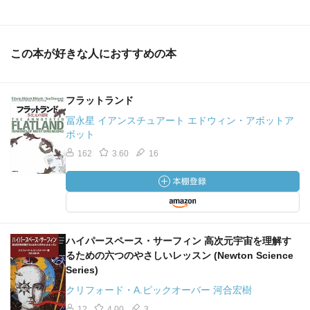
この本が好きな人におすすめの本
フラットランド
冨永星 イアンスチュアート エドウィン・アボットア
ボット
162
3.60
16
ハイパースペース・サーフィン 高次元宇宙を理解す
るための六つのやさしいレッスン (Newton Science
Series)
クリフォード・A.ピックオーバー 河合宏樹
12
4.00
3