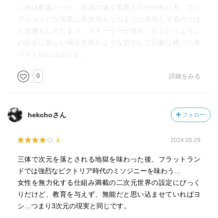
これは斬新だった。次元の違う世界とのかかわり方。フィ
クションだが実際に高次元もこのように存在してるのでは
と想像もしてしまう。ストーリーが良かったというよりこ
の設定に新しい視点を得たような気がして印象に残った本
ベスト10にははいる。
0
詳細をみる
hekchoさん
フォロー
4
2024.05.29
三体で次元を落とされる地獄を味わった後、フラットラン
ドでは強烈なビクトリア時代のミソジニーを味わう…
女性を無力化する仕組み満載の二次元世界の設定にびっく
りだけど、教育を与えず、無能だと思い込ませていればヨ
シ…つまり3次元の現実と同じです。