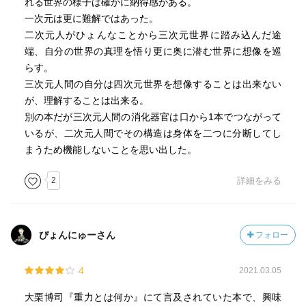
れる世界の様子は確かに納得感がある。
一次元は更に難解ではあった。
二次元人がひょんなことから三次元世界に踏み込んだ途
端、自分の世界の真理を悟り更に奥に潜む世界に想像を巡
らす。
三次元人間の自分は四次元世界を想像することは出来ない
が、理解することは出来る。
別の本だが三次元人間の消化器官は口から1本でつながって
いるが、二次元人間でその構造は身体を二つに分断してし
まうため機能しないことを思い出した。
2
詳細をみる
ぴょんにゅーさん
フォロー
4
2021.03.05
大栗博司『重力とは何か』にて言及されていた本で、興味