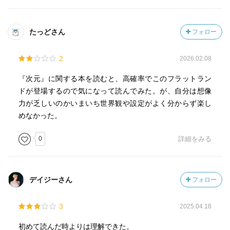
を捉えるよう働きかけること
・そして、自分の生きている世界よりも高/多次元な世界が
たっどさん
フォロー
存在する可能性があると認識すること
2
2026.02.08
『次元』に関する本を読むと、高確率でこのフラットラン
ドが登場するので気になって読んでみた。が、自分は想像
力が乏しいのかいまいち世界観や設定がよく分からず楽し
めなかった。
0
詳細をみる
デイジーさん
フォロー
3
2025.04.18
初めて読んだ時よりは理解できた。