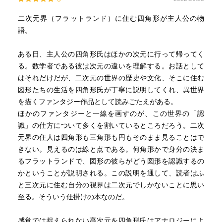
二次元界（フラットランド）に住む四角形が主人公の物
語。
ある日、主人公の四角形氏はほかの次元に行って帰ってく
る。数学者である彼は次元の違いを理解する。お話として
はそれだけだが、二次元の世界の歴史や文化、そこに住む
図形たちの生活を四角形氏が丁寧に説明してくれ、異世界
を描くファンタジー作品として読みごたえがある。
ほかのファンタジーと一線を画すのが、この世界の「認
識」の仕方について多くを割いているところだろう。二次
元界の住人は四角形も三角形も円もそのまま見ることはで
きない。見えるのは線と点である。何角形かで身分の決ま
るフラットランドで、図形の彼らがどう図形を認識するの
かということが説明される。この説明を通して、読者はふ
と三次元に住む自分の視界は二次元でしかないことに思い
至る。そういう仕掛けの本なのだ。
感覚では捉えられない高次元を四角形氏はアナロジーによ