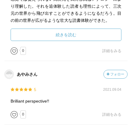
り理解した。それを追体験した読者も理性によって、三次
元の世界から飛び出すことができるようになるだろう。目
の前の世界が広がるような壮大な読書体験ができた。
また、フラットランドは文化的にかなりのディストピアで
続きを読む
ある。19世紀に書かれた本で、著者が風刺としてそう書い
ているのか、何の気なしにそういう世界を作ったのかは分
0
詳細をみる
かりかねたが、風刺と思って面白く読んだ。
あやみさん
フォロー
5
2021.09.04
Brilliant perspective!!
0
詳細をみる