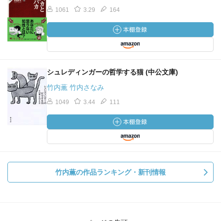
1061
3.29
164
シュレディンガーの哲学する猫 (中公文庫)
竹内薫 竹内さなみ
1049
3.44
111
竹内薫の作品ランキング・新刊情報