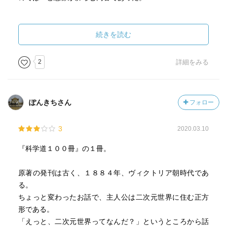
原著自体は1884年のものであり、この内容がそんな前に作
られたのかと思うと考察の深さに感嘆する。
続きを読む
また、上記のとおり執筆年代が1884年ということもあり、
男女の優劣や明確な身分社会をベースとして描かれていた
2
詳細をみる
ことも新鮮味があった(そういったことを捨象してもっと次
元のことにフォーカスした内容になっていてもいいかな、
とは思ったが)。
ぽんきちさん
フォロー
3
2020.03.10
『科学道１００冊』の１冊。
原著の発刊は古く、１８８４年、ヴィクトリア朝時代であ
る。
ちょっと変わったお話で、主人公は二次元世界に住む正方
形である。
「えっと、二次元世界ってなんだ？」というところから話