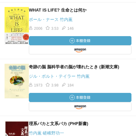
WHAT IS LIFE? 生命とは何か
ポール・ナース 竹内薫
2006
3.53
146
奇跡の脳 脳科学者の脳が壊れたとき (新潮文庫)
ジル・ボルト・テイラー 竹内薫
1973
3.98
184
理系バカと文系バカ (PHP新書)
竹内薫 嵯峨野功一