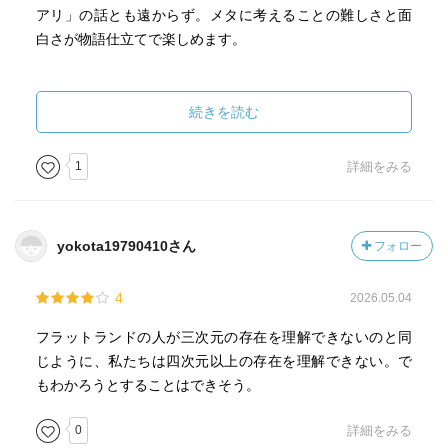
アリ」の話とも遠からず。メタに考えることの難しさと面
白さが物語仕立てで楽しめます。
ノーラン監督の「インセプション」では高次元や現実の多
層構造を映像や物語で、同監督の映画「インターステラ
続きを読む
ー」では、高次元空間を映像として、表現していました。
またアニメ「インサイドヘッド」では、ゴミ処理炉（？）
1
詳細をみる
でどんどん次元が下がっていき最後は線になりかける、と
いうシーンも。
yokota19790410さん
フォロー
（高/多）次元を言語で表現するのはかなり難しいため、映
像表現自体で説明（解釈）させることはすごい。でも、そ
4
2026.05.04
れ以上に言語表現（と少しの平面図解）だけで、（高/多）
次元を表現してる本書はすごい。
フラットランドの人が三次元の存在を理解できないのと同
じように、私たちは四次元以上の存在を理解できない。で
多次元を生き抜くために大切なのは、
もわかろうとすることはできそう。
・自分の生きている世界は、自分が考えているよりも高/多
次元である可能性があると認識すること。
0
詳細をみる
・言語や視覚だけではなく五感をフル活用して、その世界