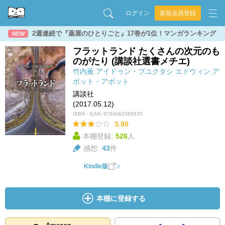
ログイン
新規会員登録
2週連続で『薬屋のひとりごと』17巻が1位！マンガランキング
NEW
フラットランド たくさんの次元のも
のがたり (講談社選書メチエ)
竹内薫
アイドゥン・ブユクタシ
エドウィン.ア
ボット・アボット
講談社
(2017.05.12)
ISBN・EAN:
9784062586535
3.90
本棚登録:
526
人
感想:
43
件
Kindle版
本棚に登録する