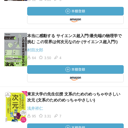
本当に感動する サイエンス超入門!最先端の物理学で
挑む この世界は何次元なのか (サイエンス超入門!)
村田次郎
64
3.50
4
東京大学の先生伝授 文系のためのめっちゃやさしい
次元 (文系のためのめっちゃやさしい)
浅井祥仁
95
3.31
7