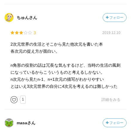
の聖職者は円である。鋭角を持つものやいびつなものは蔑
まれていて、人々はなるべく多角形に近づけるように、結
ちゅんさん
フォロー
婚相手を考えたりするなど（？）で、子孫の角を増やそう
としている。正方形氏の息子も首尾よく五角形となってい
3
2019.12.10
る。
皆が皆、平面世界に暮らしていたら、誰が何角形なのか、
2次元世界の生活とそこから見た他次元を書いた本
なかなかわからなそうなものだが、声の高さで知ったり、
各次元の捉え方が面白い。
触って確かめたり、視覚的に判断したりする。
他人に触る場合には礼儀があって、どうやって触ってもよ
n角形の役割の話は冗長な気もするけど、当時の生活の風刺
いというものではない。うかつに角で刺してしまったりす
になっているからこういうものと考えるしかない。
れば、相手が傷ついたり死んだりしてしまう。
n次元から見たn-1、n+1次元の描写がわかりやすい
視覚の場合は、繊細かつ複雑な判断が必要になる。例えば
とはいえ3次元世界の自分に4次元を考えるのは難しかった
六角形を真横から見た場合、中央に均一に見える部分があ
り、両側は比較的短く暗めに見えるといった具合。
1
詳細をみる
兵士はもちろん尖っており、二等辺三角形で身分が低い
（同じ三角形でも正三角形の方が身分が高い）。
女性は線であり、身分も低いが、まぁこのあたりは時代だ
masaさん
フォロー
ろうか。