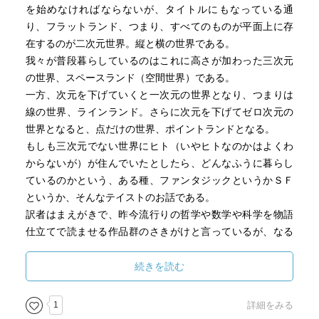
を始めなければならないが、タイトルにもなっている通
り、フラットランド、つまり、すべてのものが平面上に存
在するのが二次元世界。縦と横の世界である。
我々が普段暮らしているのはこれに高さが加わった三次元
の世界、スペースランド（空間世界）である。
一方、次元を下げていくと一次元の世界となり、つまりは
線の世界、ラインランド。さらに次元を下げてゼロ次元の
世界となると、点だけの世界、ポイントランドとなる。
もしも三次元でない世界にヒト（いやヒトなのかはよくわ
からないが）が住んでいたとしたら、どんなふうに暮らし
ているのかという、ある種、ファンタジックというかＳＦ
というか、そんなテイストのお話である。
訳者はまえがきで、昨今流行りの哲学や数学や科学を物語
仕立てで読ませる作品群のさきがけと言っているが、なる
ほどそんな風にも捉えられそうである。
続きを読む
物語の前半は、二次元世界の正方形が自分の暮らしを語る
体裁である。
1
詳細をみる
この世界では多角形になればなるほど身分が高く、最高位