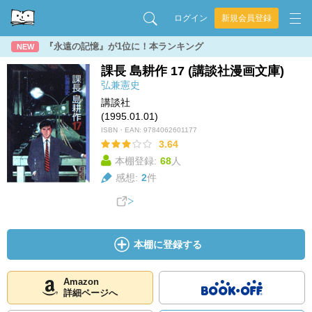
ログイン
新規会員登録
『永遠の記憶』が1位に！本ランキング
NEW
課長 島耕作 17 (講談社漫画文庫)
弘兼憲史
講談社
(1995.01.01)
ISBN・EAN:
9784062601177
3.64
本棚登録:
68
人
感想:
2
件
本棚に登録する
Amazon
詳細ページへ