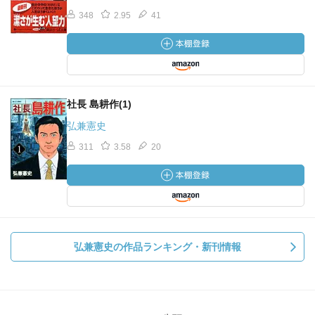
348
2.95
41
社長 島耕作(1)
弘兼憲史
311
3.58
20
弘兼憲史の作品ランキング・新刊情報