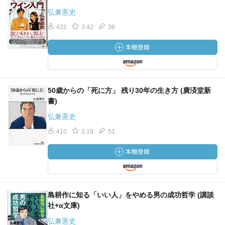
弘兼憲史
432
3.42
36
50歳からの「死に方」 残り30年の生き方 (廣済堂新
書)
弘兼憲史
410
3.18
51
島耕作に知る「いい人」をやめる男の成功哲学 (講談
社+α文庫)
弘兼憲史