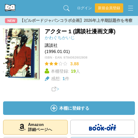
ログイン
新規会員登録
【ビルボードジャパンコラボ企画】2026年上半期話題作を考察
NEW
アクター 1 (講談社漫画文庫)
かわぐちかいじ
講談社
(1996.01.01)
ISBN・EAN:
9784062602808
3.88
本棚登録:
19
人
感想:
1
件
本棚に登録する
Amazon
詳細ページへ