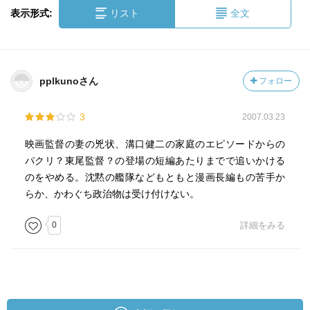
表示形式:
リスト
全文
pplkunoさん
フォロー
3
2007.03.23
映画監督の妻の兇状、溝口健二の家庭のエピソードからの
パクリ？東尾監督？の登場の短編あたりまでで追いかける
のをやめる。沈黙の艦隊などもともと漫画長編もの苦手か
らか、かわぐち政治物は受け付けない。
0
詳細をみる