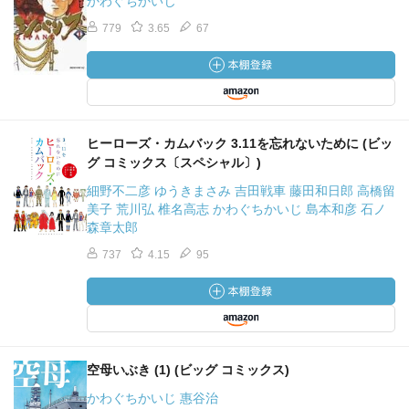
かわぐちかいじ
779
3.65
67
ヒーローズ・カムバック 3.11を忘れないために (ビッ
グ コミックス〔スペシャル〕)
細野不二彦 ゆうきまさみ 吉田戦車 藤田和日郎 高橋留
美子 荒川弘 椎名高志 かわぐちかいじ 島本和彦 石ノ
森章太郎
737
4.15
95
空母いぶき (1) (ビッグ コミックス)
かわぐちかいじ 惠谷治