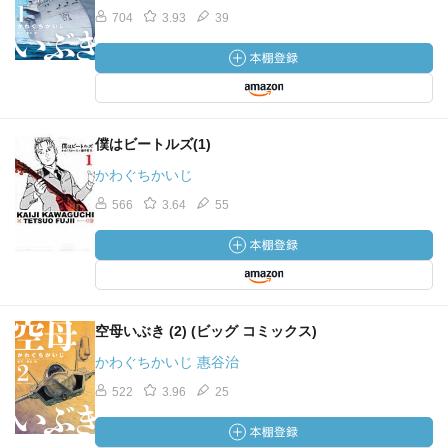
704
3.93
39
僕はビートルズ(1)
かわぐちかいじ
566
3.64
55
空母いぶき (2) (ビッグ コミックス)
かわぐちかいじ 惠谷治
522
3.96
25