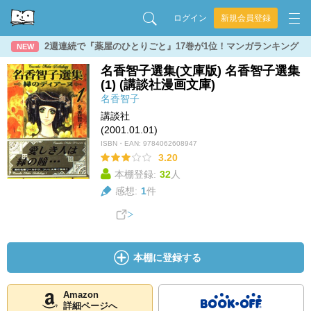
ログイン
新規会員登録
2週連続で『薬屋のひとりごと』17巻が1位！マンガランキング
NEW
名香智子選集(文庫版) 名香智子選集
(1) (講談社漫画文庫)
名香智子
講談社
(2001.01.01)
ISBN・EAN:
9784062608947
3.20
本棚登録:
32
人
感想:
1
件
本棚に登録する
Amazon
詳細ページへ