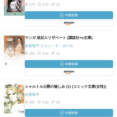
170
3.70
14
マンガ 皇妃エリザベート (講談社+α文庫)
名香智子 ジャン・デ・カール
165
3.44
13
シャルトル公爵の愉しみ (1) (コミック文庫(女性))
名香智子
105
3.92
10