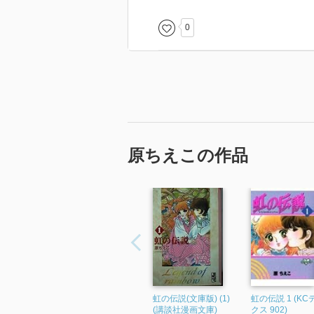
0
原ちえこの作品
虹の伝説(文庫版) (1)
虹の伝説 1 (K
(講談社漫画文庫)
クス 902)