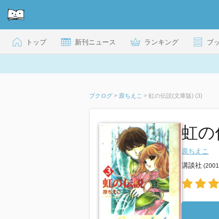
トップ
新刊ニュース
ランキング
ブ
ブクログ
>
原ちえこ
>
虹の伝説(文庫版) (3)
虹の伝
原ちえこ
講談社
(200