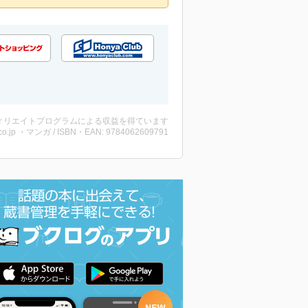
ィリエイトプログラムによる収益を得ています
co.jp ・マンガ / ISBN・EAN: 9784062609791