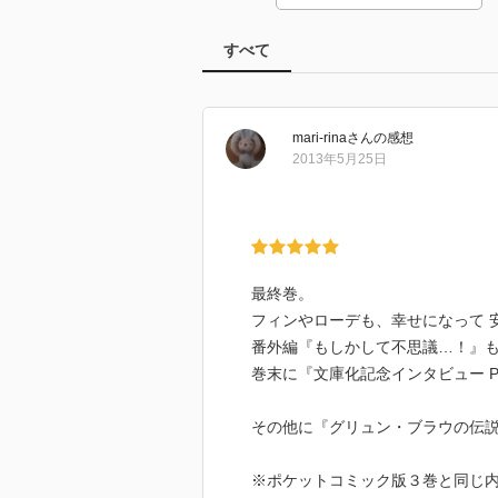
すべて
mari-rina
さん
の感想
2013年5月25日
最終巻。
フィンやローデも、幸せになって 
番外編『もしかして不思議…！』
巻末に『文庫化記念インタビュー P
その他に『グリュン・ブラウの伝
※ポケットコミック版３巻と同じ