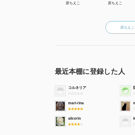
原ちえこ
原ちえこ
原ちえこ
最近本棚に登録した人
コルネリア
mari-rina
alicerin