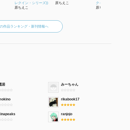
レクイン・シリーズ))
原ちえこ
クイン・シリーズ))
原ちえこ
原ちえこ
の作品ランキング・新刊情報へ
隠居
みーちゃん
mokino
rikabook17
kinapeaks
ranjojo