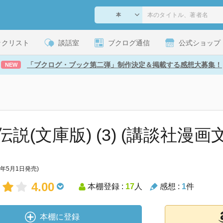
ックリスト
談話室
ブクログ通信
公式ショップ
「ブクログ・ブック第二弾」制作決定＆掲載する感想大募集！
NEW
説(文庫版) (3) (講談社漫画
1年5月1日発売)
4.00
本棚登録 :
17
人
感想 :
1
件
本棚に登録