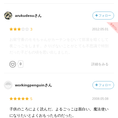
arukudesuさん
フォロー
3
2012.05.01
お留守番のモモちゃんがカーテンをひいて部屋を暗くして
夜ごっごをします。さりげないことがとても不思議で特別
だった子どもの頃を思い出しました。
0
詳細をみる
workingpenguinさん
フォロー
5
2008.05.08
子供のころによく読んだ。よるごっこは面白い。魔法使い
になりたいとよくおもったものだった。