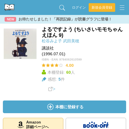
ログイン
新規会員登録
お待たせしました！「再読記録」が読書グラフに登場！
NEW
よるですよう (ちいさいモモちゃん
えほん 9)
松谷みよ子
武田美穂
講談社
(1996.07.01)
ISBN・EAN:
9784062610599
4.00
本棚登録:
60
人
感想:
5
件
本棚に登録する
Amazon
詳細ページへ