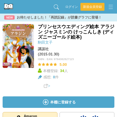
ログイン
新規会員登録
お待たせしました！「再読記録」が読書グラフに登場！
NEW
プリンセスウエディング絵本 アラジ
ン ジャスミンの けっこんしき (ディ
ズニーゴールド絵本)
駒田文子
講談社
(2015.01.30)
ISBN・EAN:
9784062627115
5.00
本棚登録:
34
人
感想:
0
件
本棚に登録する
Amazon