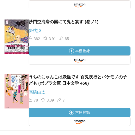
沙門空海唐の国にて鬼と宴す (巻ノ1)
夢枕獏
382
3.91
65
うちのにゃんこは妖怪です 百鬼夜行とバケモノの子
ども (ポプラ文庫 日本文学 456)
高橋由太
78
3.89
7