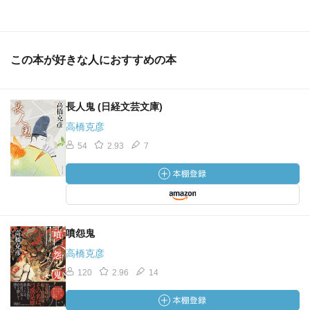
この本が好きな人におすすめの本
長人鬼 (日経文芸文庫)
高橋克彦
54
2.93
7
噴怨鬼
高橋克彦
120
2.96
14