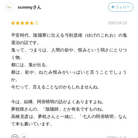
summyさん
フォロー
5
2005.04.23
平安時代、陰陽寮に仕える弓削是雄（ゆげのこれお）の鬼
退治の話です。
鬼って、つまりは、人間の欲や、恨みという弱さにとりつ
く物。
都には、鬼が出る。
都は、欲や、ねたみ恨みがいっぱいと言うことでしょう
か。
今だって、言えることなのかもしれませんね。
今は、結構、阿倍晴明の話がよくありますよね。
夢枕獏さんの、「陰陽師」とか有名ですものね。
高橋克彦は、夢枕さんと一緒に、「七人の阿倍晴明」なん
て本も書いています。
0
詳細をみる