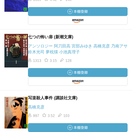
七つの怖い扉 (新潮文庫)
アンソロジー 阿刀田高 宮部みゆき 高橋克彦 乃南アサ
鈴木光司 夢枕獏 小池真理子
1313
3.15
128
写楽殺人事件 (講談社文庫)
高橋克彦
997
3.52
103