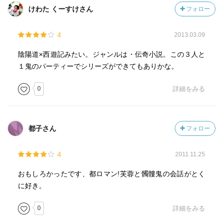
けわた くーすけさん
フォロー
4
2013.03.09
陰陽道×西遊記みたい。ジャンルは・伝奇小説。この３人と
１鬼のパーティーでシリーズができてもありかな。
0
詳細をみる
都子さん
フォロー
4
2011.11.25
おもしろかったです、都ロマン!芙蓉と髑髏鬼の会話がとく
に好き。
0
詳細をみる