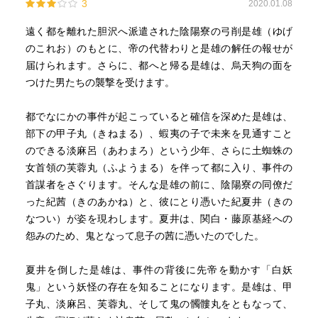
3
2020.01.08
遠く都を離れた胆沢へ派遣された陰陽寮の弓削是雄（ゆげ
のこれお）のもとに、帝の代替わりと是雄の解任の報せが
届けられます。さらに、都へと帰る是雄は、烏天狗の面を
つけた男たちの襲撃を受けます。
都でなにかの事件が起こっていると確信を深めた是雄は、
部下の甲子丸（きねまる）、蝦夷の子で未来を見通すこと
のできる淡麻呂（あわまろ）という少年、さらに土蜘蛛の
女首領の芙蓉丸（ふようまる）を伴って都に入り、事件の
首謀者をさぐります。そんな是雄の前に、陰陽寮の同僚だ
った紀茜（きのあかね）と、彼にとり憑いた紀夏井（きの
なつい）が姿を現わします。夏井は、関白・藤原基経への
怨みのため、鬼となって息子の茜に憑いたのでした。
夏井を倒した是雄は、事件の背後に先帝を動かす「白妖
鬼」という妖怪の存在を知ることになります。是雄は、甲
子丸、淡麻呂、芙蓉丸、そして鬼の髑髏丸をともなって、