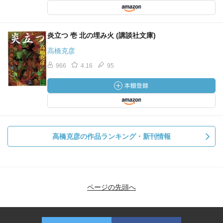
炎立つ 壱 北の埋み火 (講談社文庫)
高橋克彦
966
4.16
95
高橋克彦の作品ランキング・新刊情報
ページの先頭へ