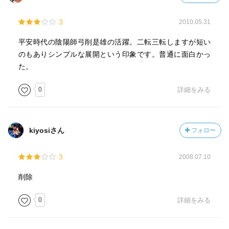
3
2010.05.31
平安時代の陰陽師弓削是雄の活躍。二転三転しますが短い
のもありシンプルな展開という印象です。普通に面白かっ
た。
0
詳細をみる
kiyosiさん
フォロー
3
2008.07.10
削除
0
詳細をみる