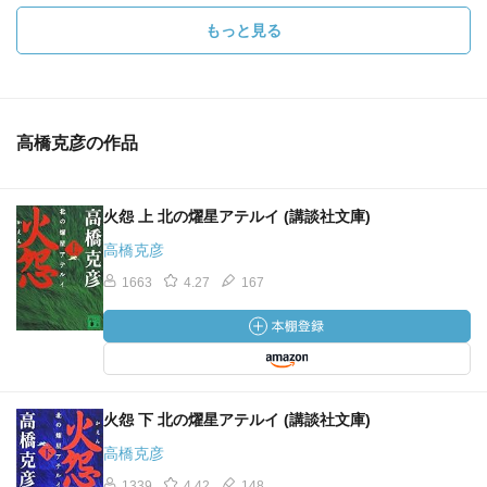
もっと見る
高橋克彦の作品
火怨 上 北の燿星アテルイ (講談社文庫)
高橋克彦
1663
4.27
167
火怨 下 北の燿星アテルイ (講談社文庫)
高橋克彦
1339
4.42
148