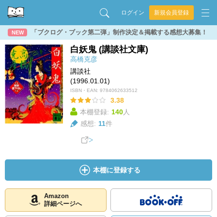
ログイン
新規会員登録
「ブクログ・ブック第二弾」制作決定＆掲載する感想大募集！
NEW
白妖鬼 (講談社文庫)
高橋克彦
講談社
(1996.01.01)
ISBN・EAN:
9784062633512
3.38
本棚登録:
140
人
感想:
11
件
本棚に登録する
Amazon
詳細ページへ