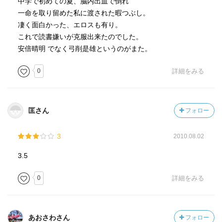
中学で初めての夏、脳内出血で倒れ
一命を取り留めた私に渡された暇つぶし。
凄く面白かった、エロスも有り。
これで読書嫌いが克服出来たのでした。
安倍晴明 でなく弓削是雄というのがまた。
0
詳細をみる
匡さん
フォロー
3
2010.08.02
3.5
0
詳細をみる
あおさわさん
フォロー