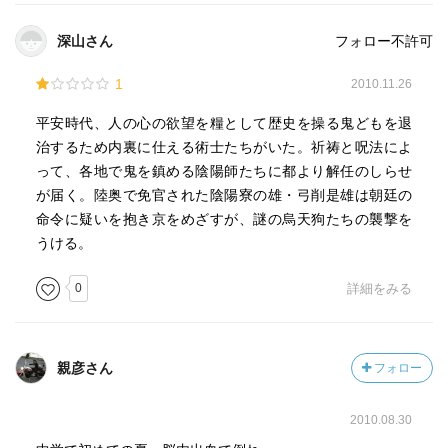
深山さん
フォロー不許可
1
2010.11.26
平安時代、人の心の欲望を糧として歴史を操る鬼どもを退
治するため内裏に仕える術士たちがいた。祈祷と呪法によ
って、各地で鬼を鎮める陰陽師たちに都より解任のしらせ
が届く。陸奥で免官された陰陽寮の雄・弓削是雄は朝廷の
命令に疑いを抱き京をめざすが、謎の烏天狗たちの襲撃を
うける。
0
詳細をみる
親彦さん
フォロー
2010.08.30