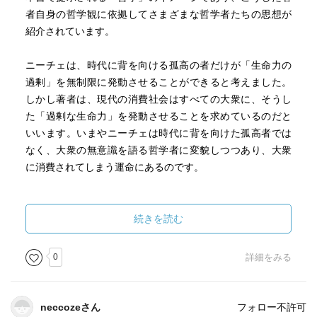
者自身の哲学観に依拠してさまざまな哲学者たちの思想が
紹介されています。
ニーチェは、時代に背を向ける孤高の者だけが「生命力の
過剰」を無制限に発動させることができると考えました。
しかし著者は、現代の消費社会はすべての大衆に、そうし
た「過剰な生命力」を発動させることを求めているのだと
いいます。いまやニーチェは時代に背を向けた孤高者では
なく、大衆の無意識を語る哲学者に変貌しつつあり、大衆
に消費されてしまう運命にあるのです。
スピノザは、哲学する自由を絶対的に確保するために、哲
学する心の平静に障害をもち込む条件をすべて拒否して生
続きを読む
きました。ヒュームは文筆活動を通じて、資産を形成する
とともに思索の「独立」を勝ちとった典型的な「フリー・
0
詳細をみる
シンカー」でした。一方マルクス主義者は、自由であるた
めにマルクスの協議に忠実であることを要求します。彼ら
は自由に志向することを否定する、専横的なフリー・シン
neccozeさん
フォロー不許可