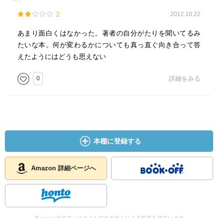
カーだと著者はいいます。
2
2012.10.22
このほかにも多くの哲学者の思想が紹介されていますが、
あまり面白くはなかった。著者の自分がたりを聞いてるみ
とりわけ上の意見に「哲学はたくましい」とか「哲学は悪
たいな本。何が変わるかについても真っ直ぐ向き合って答
食だ」とかいった感じの著者自身のスタンスが明確に示さ
えたようにはどうも思えない
れているように思います。
0
詳細をみる
本棚に登録する
Amazon 詳細ページへ