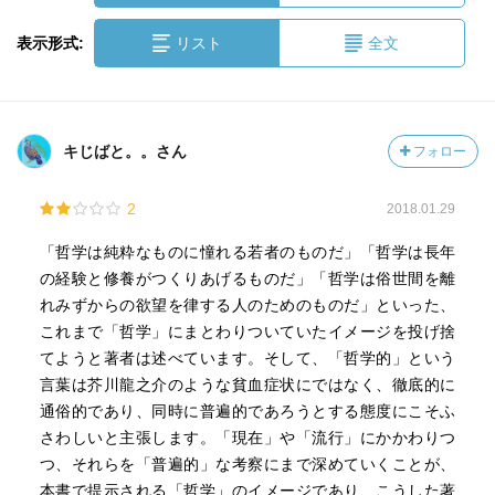
表示形式:
リスト
全文
キじばと。。さん
フォロー
2
2018.01.29
「哲学は純粋なものに憧れる若者のものだ」「哲学は長年
の経験と修養がつくりあげるものだ」「哲学は俗世間を離
れみずからの欲望を律する人のためのものだ」といった、
これまで「哲学」にまとわりついていたイメージを投げ捨
てようと著者は述べています。そして、「哲学的」という
言葉は芥川龍之介のような貧血症状にではなく、徹底的に
通俗的であり、同時に普遍的であろうとする態度にこそふ
さわしいと主張します。「現在」や「流行」にかかわりつ
つ、それらを「普遍的」な考察にまで深めていくことが、
本書で提示される「哲学」のイメージであり、こうした著