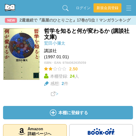
ログイン
新規会員登録
2週連続で『薬屋のひとりごと』17巻が1位！マンガランキング
NEW
哲学を知ると何が変わるか (講談社
文庫)
鷲田小彌太
講談社
(1997.01.01)
ISBN・EAN:
9784062635059
2.50
本棚登録:
24
人
感想:
2
件
本棚に登録する
Amazon
詳細ページへ