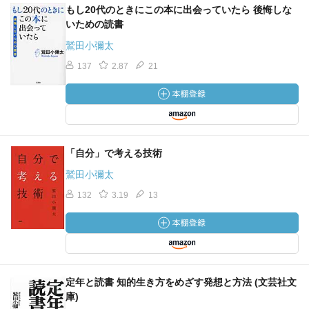
もし20代のときにこの本に出会っていたら 後悔しな
いための読書
鷲田小彌太
137
2.87
21
「自分」で考える技術
鷲田小彌太
132
3.19
13
定年と読書 知的生き方をめざす発想と方法 (文芸社文
庫)