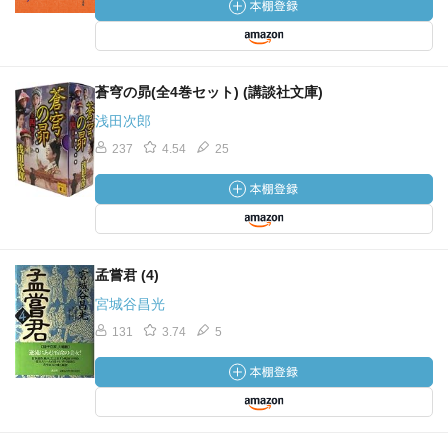
蒼穹の昴(全4巻セット) (講談社文庫)
浅田次郎
237
4.54
25
孟嘗君 (4)
宮城谷昌光
131
3.74
5