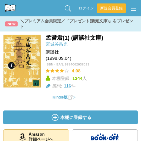
ログイン
新規会員登録
＼プレミアム会員限定／『プレゼント(新潮文庫)』をプレゼン
NEW
ト
孟嘗君(1) (講談社文庫)
宮城谷昌光
講談社
(1998.09.04)
ISBN・EAN:
9784062638623
4.08
本棚登録:
1344
人
感想:
116
件
Kindle版
本棚に登録する
Amazon
詳細ページへ