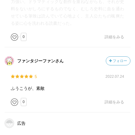
力強い。ドラマティックな創作を重ねながらも、それが史
料をないがしろにするものでなく、むしろ史料に血を通わ
せている筆致は読んでいて心地よく、主人公たちの颯爽た
る姿に心を洗われる読書だった。
0
詳細をみる
ファンタジーファンさん
フォロー
5
2022.07.24
ふうこうが、素敵
0
詳細をみる
広告