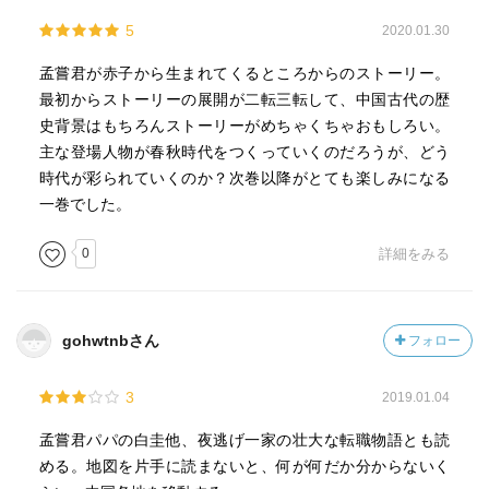
5
2020.01.30
孟嘗君が赤子から生まれてくるところからのストーリー。
最初からストーリーの展開が二転三転して、中国古代の歴
史背景はもちろんストーリーがめちゃくちゃおもしろい。
主な登場人物が春秋時代をつくっていくのだろうが、どう
時代が彩られていくのか？次巻以降がとても楽しみになる
一巻でした。
0
詳細をみる
gohwtnbさん
フォロー
3
2019.01.04
孟嘗君パパの白圭他、夜逃げ一家の壮大な転職物語とも読
める。地図を片手に読まないと、何が何だか分からないく