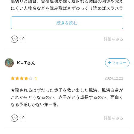
裏切りと談合、合従連衡が繰り返される諸国の関係や覚え
にくい人物名などを読み飛ばさずゆっくり読めばスラスラ
読めて面白い小説であった。
続きを読む
0
詳細をみる
K→Tさん
フォロー
4
2024.12.22
★殺されるはずだった赤子を救い出した風洪。風洪自身が
これからどうなるのか、赤子がどう成長するのか、面白く
なる予感しかない第一巻。
0
詳細をみる