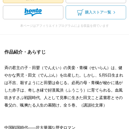
購入ストア一覧
本ページはアフィリエイトプログラムによる収益を得ています
作品紹介・あらすじ
斉の君主の子・田嬰（でんえい）の美妾・青欄（せいらん）は、健
やかな男児・田文（でんぶん）を出産した。しかし、5月5日生まれ
は不吉、殺すようにと田嬰は命じる。必死の母・青欄が秘かに逃が
した赤子は、奇しき縁で好漢風洪（ふうこう）に育てられる。血風
吹きすさぶ戦国時代、人として見事に生きた田文こと孟嘗君とその
養父の、颯爽たる人生の幕開け。全５巻。（講談社文庫）
中国戦国時代――壮大華麗な歴史ロマン