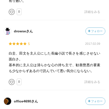
有り難い。
0
詳細をみる
drowseさん
フォロー
5
2017.02.09
白圭、田文を主人公にした長編小説で長さを感じさせない
面白さ。
基本的に主人公は清らかな心の持ち主で、勧善懲悪の要素
も少なからずあるので読んでいて悪い気分にならない。
0
詳細をみる
office4690さん
フォロー