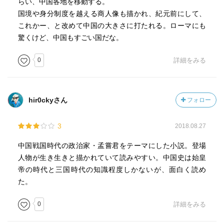
らい、中国各地を移動する。
国境や身分制度を越える商人像も描かれ、紀元前にして、
これかー、と改めて中国の大きさに打たれる。ローマにも
驚くけど、中国もすごい国だな。
0
詳細をみる
hir0ckyさん
フォロー
3
2018.08.27
中国戦国時代の政治家・孟嘗君をテーマにした小説。登場
人物が生き生きと描かれていて読みやすい。中国史は始皇
帝の時代と三国時代の知識程度しかないが、面白く読め
た。
0
詳細をみる