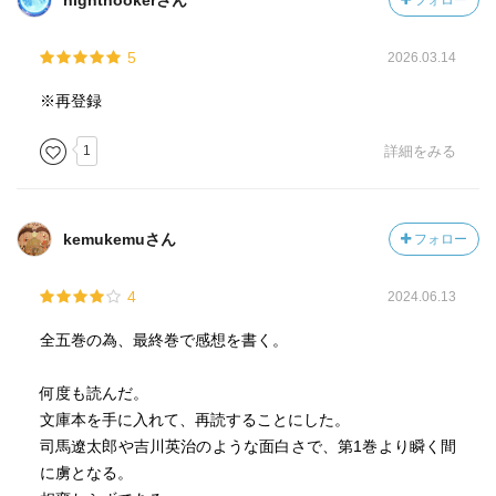
nightnookerさん
フォロー
5
2026.03.14
※再登録
1
詳細をみる
kemukemuさん
フォロー
4
2024.06.13
全五巻の為、最終巻で感想を書く。
何度も読んだ。
文庫本を手に入れて、再読することにした。
司馬遼太郎や吉川英治のような面白さで、第1巻より瞬く間
に虜となる。