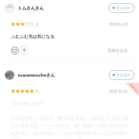
トムさんさん
フォロー
3
2023.11.19
ふむふむ先は気になる
0
詳細をみる
scaramoucheさん
フォロー
5
2022.11.12
完結5巻まで読了。
前半は大商人･白圭を、後半は孟嘗君こと田文を主人公に据
えた歴史小説。いつもながら、厚い霞越しの遠い古代中国
を題材に、生き生きと、しかも説得力を持って記す文章が