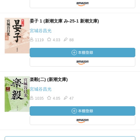
晏子 1 (新潮文庫 み-25-1 新潮文庫)
宮城谷昌光
1119
4.03
88
楽毅(二) (新潮文庫)
宮城谷昌光
1035
4.05
47