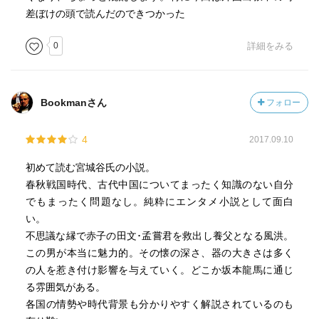
差ぼけの頭で読んだのできつかった
0
詳細をみる
Bookmanさん
フォロー
4
2017.09.10
初めて読む宮城谷氏の小説。
春秋戦国時代、古代中国についてまったく知識のない自分
でもまったく問題なし。純粋にエンタメ小説として面白
い。
不思議な縁で赤子の田文･孟嘗君を救出し養父となる風洪。
この男が本当に魅力的。その懐の深さ、器の大きさは多く
の人を惹き付け影響を与えていく。どこか坂本龍馬に通じ
る雰囲気がある。
各国の情勢や時代背景も分かりやすく解説されているのも