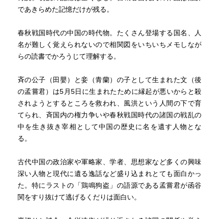
であきらめた記憶だけが残る。
春秋戦国時代の中国の時代物。たくさん登場する国名、人
名が難しく覚えられないので相関図をいちいちメモしなが
らの読書でかろうじて理解する。
斉の公子（田嬰）と妾（青蘭）の子として生まれた文（後
の孟嘗君）は5月5日に生まれたために縁起が悪いからと殺
されようとするところを救われ、風洪という人間の下で育
てられ、斉国内の権力争いや春秋戦国時代の諸国の戦乱の
中を生き抜き宰相として中国の歴史に名を遺す人物とな
る。
古代中国の政治家や軍略家、学者、思想家など多くの興味
深い人物と現代に遺る逸話など盛り込まれとても面白かっ
た。特にラストの「鶏鳴狗盗」の語源である孟嘗君が函谷
関をすり抜けて逃げるくだりは面白い。