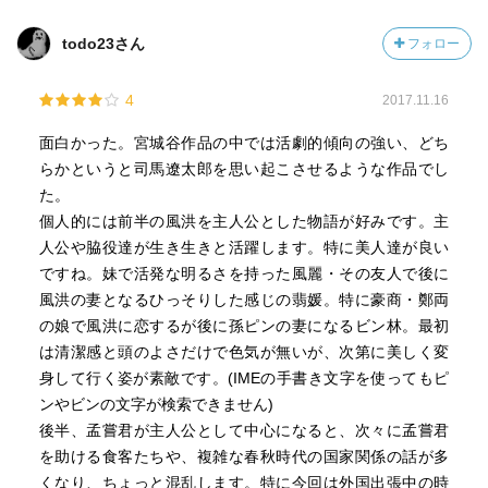
todo23さん
フォロー
4
2017.11.16
面白かった。宮城谷作品の中では活劇的傾向の強い、どち
らかというと司馬遼太郎を思い起こさせるような作品でし
た。
個人的には前半の風洪を主人公とした物語が好みです。主
人公や脇役達が生き生きと活躍します。特に美人達が良い
ですね。妹で活発な明るさを持った風麗・その友人で後に
風洪の妻となるひっそりした感じの翡媛。特に豪商・鄭両
の娘で風洪に恋するが後に孫ピンの妻になるビン林。最初
は清潔感と頭のよさだけで色気が無いが、次第に美しく変
身して行く姿が素敵です。(IMEの手書き文字を使ってもピ
ンやビンの文字が検索できません)
後半、孟嘗君が主人公として中心になると、次々に孟嘗君
を助ける食客たちや、複雑な春秋時代の国家関係の話が多
くなり、ちょっと混乱します。特に今回は外国出張中の時