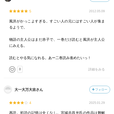
5
2012.05.09
風洪がかっこよすぎる。すごい人の元にはすごい人が集ま
るようで。
物語の主人公はまだ赤子で、一巻だけ読むと風洪が主人公
にみえる。
読むとやる気になれる。あー二巻読み進めたいっ！
0
詳細をみる
大一大万大吉さん
フォロー
4
2025.01.29
再読。初読の記憶は全くなし。宮城谷昌光氏の作品は難解