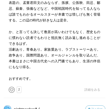
表題の、孟嘗君田文のみならず、孫臏、公孫鞅、田忌、鄒
忌、蘇秦、張儀などなど、中国戦国時代を知ってる人なら
ば誰でもわかるオールスターが本書では惜しげも無く登場
する。この辺の時代が好きな人は是非。
か、と言っても決して敷居が高いわけでもなく、歴史もの
に慣れない読者でもわりと抵抗無く読み返し進めることが
できるはず。
活劇あり。青春あり。家族愛あり。ラブストーリーあり。
政争あり。国際問題あり。オールジャンルを取り込んだ、
本書はまさに中国古代史への入門書でもあり、生涯の伴侶
にもなり得る。
おすすめです。
2
詳細をみる