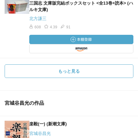
三国志 文庫版完結ボックスセット <全13巻+読本> (ハ
ルキ文庫)
北方謙三
608
4.39
91
もっと見る
宮城谷昌光の作品
楽毅(一) (新潮文庫)
宮城谷昌光