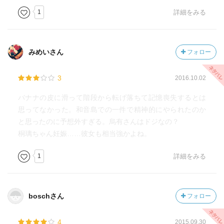
1
詳細をみる
みめいさん
フォロー
3
2016.10.02
バナナの皮に滑って階段から転げ落ちて記憶喪失するとは
思ってなかった。和音島での一件で精神的にやられたのか
と思ったのに予想外すぎる。烏有さんはドジなの？
桐璃ちゃん妊娠……彼女も相当強かよね。
1
詳細をみる
boschさん
フォロー
4
2015.09.30