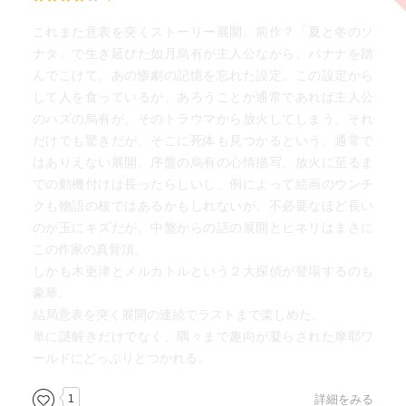
これまた意表を突くストーリー展開。前作？「夏と冬のソ
ナタ」で生き延びた如月烏有が主人公ながら、バナナを踏
んでこけて、あの惨劇の記憶を忘れた設定。この設定から
して人を食っているが、あろうことか通常であれば主人公
のハズの烏有が、そのトラウマから放火してしまう。それ
だけでも驚きだが、そこに死体も見つかるという、通常で
はありえない展開。序盤の烏有の心情描写、放火に至るま
での動機付けは長ったらしいし、例によって絵画のウンチ
クも物語の核ではあるかもしれないが、不必要なほど長い
のが玉にキズだが、中盤からの話の展開とヒネリはまさに
この作家の真骨頂。
しかも木更津とメルカトルという２大探偵が登場するのも
豪華。
結局意表を突く展開の連続でラストまで楽しめた。
単に謎解きだけでなく、隅々まで趣向が凝らされた摩耶ワ
ールドにどっぷりとつかれる。
1
詳細をみる