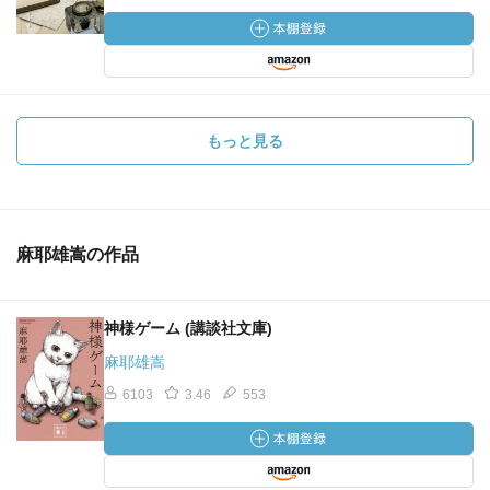
もっと見る
麻耶雄嵩の作品
神様ゲーム (講談社文庫)
麻耶雄嵩
6103
3.46
553