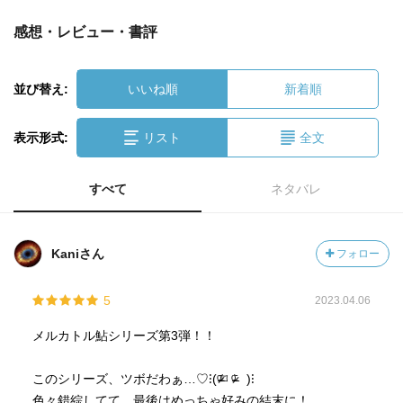
感想・レビュー・書評
並び替え:
いいね順
新着順
表示形式:
リスト
全文
すべて
ネタバレ
Kaniさん
フォロー
5
2023.04.06
メルカトル鮎シリーズ第3弾！！
このシリーズ、ツボだわぁ…♡⁝(ᵒ̴̶̷᷄⌑ ᵒ̴̶̷᷅ )⁝
色々錯綜してて、最後はめっちゃ好みの結末に！