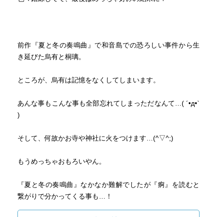
前作『夏と冬の奏鳴曲』で和音島での恐ろしい事件から生
き延びた烏有と桐璃。
ところが、烏有は記憶をなくしてしまいます。
あんな事もこんな事も全部忘れてしまっただなんて…( ´•д•`
)
そして、何故かお寺や神社に火をつけます…(^▽^;)
もうめっちゃおもろいやん。
『夏と冬の奏鳴曲』なかなか難解でしたが『痾』を読むと
繋がりで分かってくる事も…！