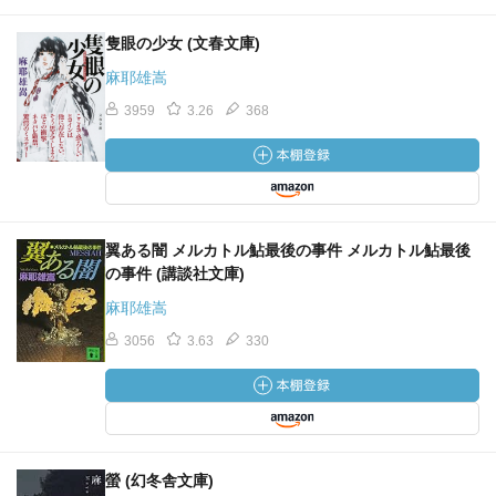
隻眼の少女 (文春文庫)
麻耶雄嵩
3959
3.26
368
翼ある闇 メルカトル鮎最後の事件 メルカトル鮎最後
の事件 (講談社文庫)
麻耶雄嵩
3056
3.63
330
螢 (幻冬舎文庫)