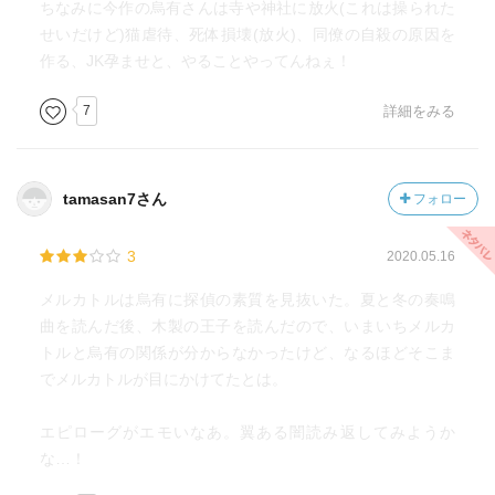
ちなみに今作の烏有さんは寺や神社に放火(これは操られた
せいだけど)猫虐待、死体損壊(放火)、同僚の自殺の原因を
作る、JK孕ませと、やることやってんねぇ！
7
詳細をみる
tamasan7さん
フォロー
3
2020.05.16
メルカトルは烏有に探偵の素質を見抜いた。夏と冬の奏鳴
曲を読んだ後、木製の王子を読んだので、いまいちメルカ
トルと烏有の関係が分からなかったけど、なるほどそこま
でメルカトルが目にかけてたとは。
エピローグがエモいなあ。翼ある闇読み返してみようか
な…！