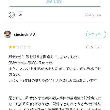
一作読んでやめてしまうのは勿体無いですね(*^^*)
続きを読む
『夏と冬の奏鳴曲』は音楽や絵画における芸術的な理論が
16
詳細をみる
かなり多かったのですが、今回は少しやんわり。
ですが芸術的なこだわりはかなり強く感じます。
sinsinsinさん
フォロー
『翼ある闇』の木更津と香月。メルカトル鮎が登場。
2
2025.01.26
【ビブルの会】なる、探偵小説好きの人が集まって夕食を
共にする会も、毎週火曜日に開催。
残念だが、読む順番を間違えてしまいました。
いいなぁ…。
第2作を先に読めば良かった。
また、メルカトル鮎があまり活躍していないのも残念で仕
タイトルの『痾』は、ググったら『病気』の意味らしい。
方ない。
確かに頷ける。
とにかく2作目の夏と冬のソナタを楽しみに読みたいです。
メルカトル鮎シリーズ、まだ3作目ですが、めちゃめちゃ好
み‎߹ㅁ‎߹)♡
忌まわしい和音(かずね)島の殺人事件の後遺症で記憶喪失に
黒死館殺人事件のように、一作を細分化してゆっくり読み
なった如月烏有(うゆう)は、記憶をとり戻そうと寺社に連続
返したいと思ってしまいます。
放火。すると焼け跡からは焼死体が発見される。その彼の