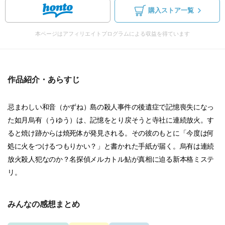
購入ストア一覧
本ページはアフィリエイトプログラムによる収益を得ています
作品紹介・あらすじ
忌まわしい和音（かずね）島の殺人事件の後遺症で記憶喪失になっ
た如月烏有（うゆう）は、記憶をとり戻そうと寺社に連続放火。す
ると焼け跡からは焼死体が発見される。その彼のもとに「今度は何
処に火をつけるつもりかい？」と書かれた手紙が届く。烏有は連続
放火殺人犯なのか？名探偵メルカトル鮎が真相に迫る新本格ミステ
リ。
みんなの感想まとめ