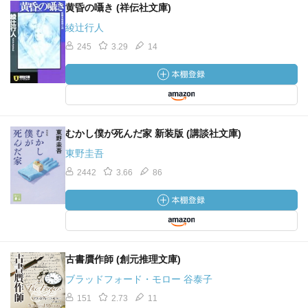
黄昏の囁き (祥伝社文庫)
綾辻行人
245
3.29
14
むかし僕が死んだ家 新装版 (講談社文庫)
東野圭吾
2442
3.66
86
古書贋作師 (創元推理文庫)
ブラッドフォード・モロー 谷泰子
151
2.73
11