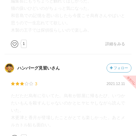
編集長にもうちょっと触れてほしかった。
猫の扱いひどいのがちょっと気になった。
和音島での記憶を思い出したら今度こそ烏有さんやばいと
思うので一生忘れてて欲しい。
木製の王子では探偵役らしいので楽しみ。
1
詳細をみる
ハンバーグ見習いさん
フォロー
3
2021.12.11
ただただ烏有に引いてた。烏有が部屋に帰るたび、いつか
たいもんを殺すんじゃないのかとヒヤヒヤしながら読んで
いた。
木更津と香月が登場したことがとても楽しかった。あとメ
ルカトル鮎も面白い。