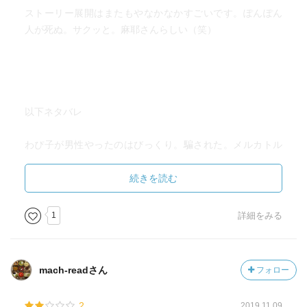
ストーリー展開はまたもやなかなかすごいです。ぽんぽん
人が死ぬ。サクッと。麻耶さんらしい（笑）
以下ネタバレ
わぴ子が男性やったのはびっくり。騙された。メルカトル
鮎が烏有に解かせようとした殺人犯がまさかのわぴ子。伶
子はフラグなんだ。結局一度も烏有と会わなかったもん
続きを読む
な。
宗教色強くて、動機も何もあったもんじゃないやん……っ
1
詳細をみる
てなりつつ、まさかのメルカトル鮎死亡。
え？メルカトル鮎って「翼ある闇」でも死んだよね？あ
れ？違う人？銘探偵はみんなメルカトル鮎って名乗るの
mach-readさん
フォロー
か？
2
2019.11.09