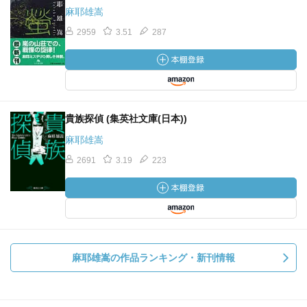
麻耶雄嵩
2959
3.51
287
貴族探偵 (集英社文庫(日本))
麻耶雄嵩
2691
3.19
223
麻耶雄嵩の作品ランキング・新刊情報