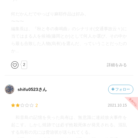
何だかんだでやっぱり麻耶作品は好み。
〜〜〜
編集長は、『秋と冬の奏鳴曲』のシナリオ(交通事故云々)に
当てはまる人を候補(藤岡とか)として何人か選び、その中か
ら最も合致した人物(烏有)を選んだ、っていうことだったの
か...
2
詳細をみる
shifu0523さん
フォロー
2
2021.10.15
和音島の記憶を失った烏有は、無意識に連続放火事件を
起こす。しかし焼跡では必ず他殺死体が発見される。混乱
する烏有の元には脅迫状が送られてくる。