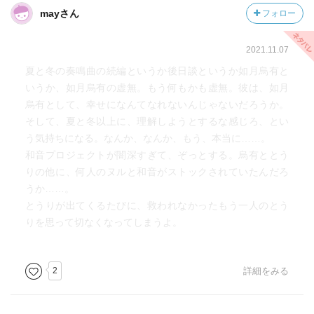
mayさん
フォロー
2021.11.07
夏と冬の奏鳴曲の続編というか後日談というか如月烏有と
いうか、如月烏有の虚無。もう何もかも虚無。彼は、如月
烏有として、幸せになんてなれないんじゃないだろうか。
そして、夏と冬以上に、理解しようとするな感じろ、とい
う気持ちになる。なんか、なんか、もう、本当に……。
和音プロジェクトが闇深すぎて、ぞっとする。烏有ととう
りの他に、何人のヌルと和音がストックされていたんだろ
うか……。
とうりが出てくるたびに、救われなかったもう一人のとう
りを思って切なくなってしまうよ。
2
詳細をみる