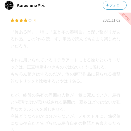
Kurashinaさん
フォロー
4
2021.11.02
『翼ある闇』、特に『夏と冬の奏鳴曲』と深い繋がりがあ
る作品。この2作を読まず、単品で読んでもあまり楽しめな
いだろう。
本作に用いられているリテラアートによる操りというトリ
ックは、正直特筆すべきものではないように感じる。
もちろん驚きはするのだが、他の麻耶作品に見られる衝撃
的なトリックと比較するとやはり劣る。
だが、終盤の烏有の周囲の人物が一気に死んでいき、烏有
と"桐璃"だけが取り残される展開は、夏冬ほどではないが強
烈なカタルシスを感じさせる。
今後どうなるのかは分からないが、メルカトルに、銘探偵
になる存在だと告げられる烏有自身の物語とも言えるだろ
う。