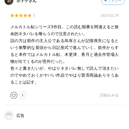
ホトケさん
フォロー
5
2024.02.24
メルカトル鮎シリーズ3作目。この読む順番を間違えると致
命的ネタバレを喰らうので注意されたい。
話の方は前作の主人公である烏有さんが記憶喪失になると
いう衝撃的な冒頭から日記形式で進んでいく。前作からす
ると本作ではメルカトル鮎、木更津、香月と過去作登場人
物が出てくるのが意外だった。
色々と書きたいが、やはりネタバレ無しで読んで頂きたい
のでやめておくがヤバい作品でやはり賛否両論ありそうあ
ることは記す。
1
詳細をみる
広告