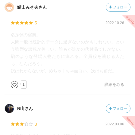
鯖山みそ夫さん
フォロー
5
2022.10.26
名探偵の宿痾。
人間一般は統計的データに過ぎないのかもしれない、とい
う強烈な諦観が美しい。誰もが誰かの代替品でしかない、
駒のような登場人物たちに痺れる。全員役を演じる人た
ち、なんだろう。
訳はわからないが、めちゃくちゃ面白い。次はお前だ。
1
詳細をみる
N山さん
フォロー
3
2022.03.06