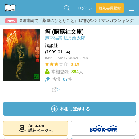
ログイン
新規会員登録
2週連続で『薬屋のひとりごと』17巻が1位！マンガランキング
NEW
痾 (講談社文庫)
麻耶雄嵩
法月綸太郎
講談社
(1999.01.14)
ISBN・EAN:
9784062639705
3.19
本棚登録:
884
人
感想:
87
件
本棚に登録する
Amazon
詳細ページへ