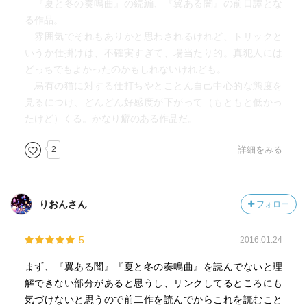
『夏と冬の奏鳴曲』の続編、『翼ある闇』の前日譚とな
る作品。
雰囲気でそれもありかと思わされるけれど、トリックと
いうか仕掛けは、不確実すぎて、場当たり的。真犯人には
どっちでもよかったのかもしれないけれども。
烏有の猫に対する仕打ちやとことん自己中心的な態度を
見るにつけ、どんどん好感度が下がって（もともと低かっ
たけど）くる。かなり癖のある作品だ。
2
詳細をみる
りおんさん
フォロー
5
2016.01.24
まず、『翼ある闇』『夏と冬の奏鳴曲』を読んでないと理
解できない部分があると思うし、リンクしてるところにも
気づけないと思うので前二作を読んでからこれを読むこと