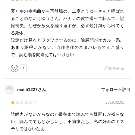
最後サクサク人が死んで、結局また烏有と“桐璃”しか残らな
い……あ、赤児が増えるのか。
夏と冬の奏鳴曲から再登場の、二度とうゆーさんと呼ばれ
なんかもうすげぇな、としか感想が出ない。
ることのないうゆうさん。バナナの皮で滑って転んで、記
憶喪失。なぜか放火を繰り返すが、必ず焼け跡から出てく
る死体。
でも続きが気になるので次も読みます……ある意味ハマっ
設定だけ見るとワクワクするのに、論展開がオカルト系。
てるやん。恐るべしメルカトル鮎。
あまり納得いかない。自作他作のネタバレもてんこ盛り
で、読む順を間違えてはいけない。
1
詳細をみる
maiiii1227さん
フォロー不許可
1
2019.02.01
読解力がないからなのか最後まで読んでも疑問しか残らな
い。読んでてもどかしいし、不愉快たし、私の好みのミス
テリではないなあ…