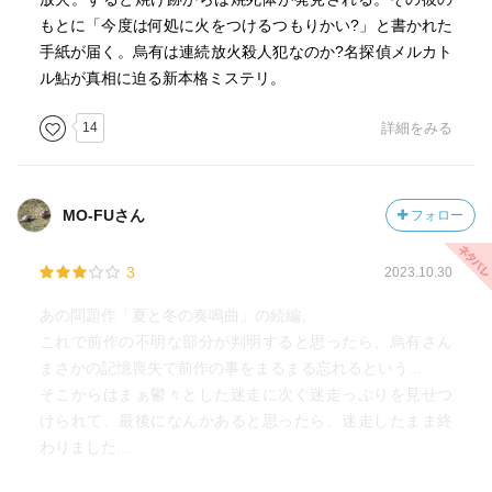
（それだけ難解な箇所が沢山…(-∀-`; )）
もとに「今度は何処に火をつけるつもりかい?」と書かれた
恐らく、全て読んで全体を把握してからだなと。
手紙が届く。烏有は連続放火殺人犯なのか?名探偵メルカト
繋がりから分かることの方が多そう。
ル鮎が真相に迫る新本格ミステリ。
続けてシリーズ刊行順に『メルカトルと美袋のための殺
14
詳細をみる
人』を読みます(っ ॑꒳ ॑c)ﾜｸﾜｸ
賛否両論あるかと思いますが、大好きなシリーズです！！
MO-FUさん
フォロー
3
2023.10.30
あの問題作「夏と冬の奏鳴曲」の続編。
これで前作の不明な部分が判明すると思ったら、烏有さん
まさかの記憶喪失で前作の事をまるまる忘れるという...
そこからはまぁ鬱々とした迷走に次ぐ迷走っぷりを見せつ
けられて、最後になんかあると思ったら、迷走したまま終
わりました...