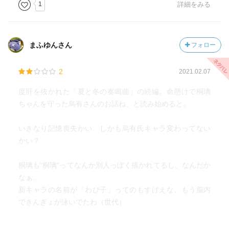
1
詳細をみる
まふゆんさん
フォロー
2
2021.02.07
度肝を抜かれた「夏と冬の奏鳴曲」の続編。命懸けで桐璃
ちゃんを守った烏有さんのお話ね、と読み始めると。
いきなり記憶喪失かい。しかも烏有氏キャラ変わってない
かい？
桐璃も“桐璃“ってなんか別人っぽく描かれてるし、なんだか
なぁ。
新キャラの名前が「わぴ子」ってのもすげえな。もう脳内
できんぎょが泳いでたわ（世代）