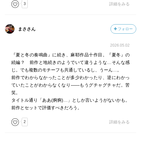
3
詳細をみる
まささん
フォロー
2026.05.02
『夏と冬の奏鳴曲』に続き、麻耶作品十作目。『夏冬』の
続編？ 前作と地続きのようでいて違うような…そんな感
じ。でも複数のモチーフも共通しているし、うーん…。
前作でわからなかったことが多少わかったり、逆にわかっ
ていたことがわからなくなり——もうグチャグチャだ。苦
笑。
タイトル通り「ああ(痾痾)…」としか言いようがないかも。
前作とセットで評価すべきだろう。
2
詳細をみる