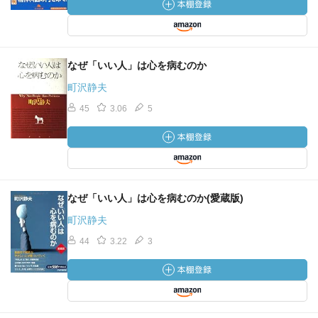
なぜ「いい人」は心を病むのか
町沢静夫
45
3.06
5
なぜ「いい人」は心を病むのか(愛蔵版)
町沢静夫
44
3.22
3