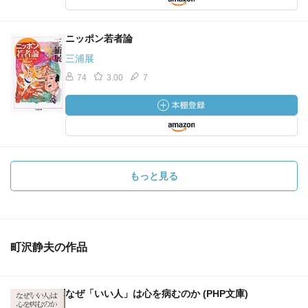
ニッポン若者論
三浦展
74
3.00
7
もっと見る
町沢静夫の作品
なぜ「いい人」は心を病むのか (PHP文庫)