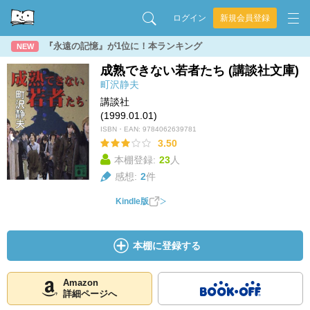
ログイン
新規会員登録
『永遠の記憶』が1位に！本ランキング
NEW
成熟できない若者たち (講談社文庫)
町沢静夫
講談社
(1999.01.01)
ISBN・EAN:
9784062639781
3.50
本棚登録:
23
人
感想:
2
件
Kindle版
本棚に登録する
Amazon
詳細ページへ