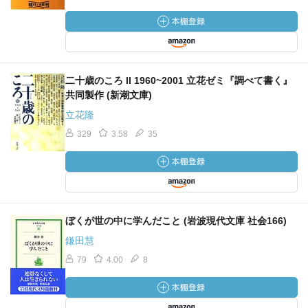
二十歳のころ II 1960~2001 立花ゼミ『調べて書く』
共同製作 (新潮文庫)
立花隆
329
3.58
35
ぼくが世の中に学んだこと (岩波現代文庫 社会166)
鎌田慧
79
4.00
8