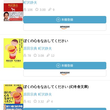
町沢静夫
106
3.00
9
ぼくの心をなおしてください
原田宗典 町沢静夫
78
3.08
12
ぼくの心をなおしてください (幻冬舎文庫)
原田宗典 町沢静夫
61
3.32
4