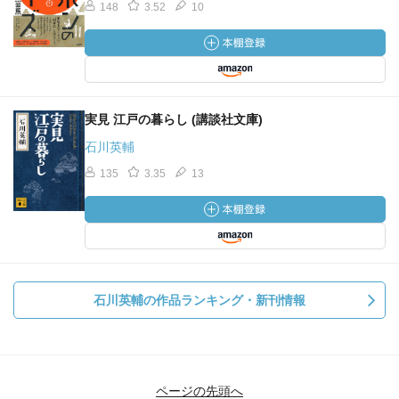
148
3.52
10
個々が自律を求める自己管理と自己責任とを携え
お互いに繋がることで対等性と自在性を大事にする環境を
創造していかなければならない
その結果自ずと心と肉体が調和の関係を創り出すだろう
実見 江戸の暮らし (講談社文庫)
西洋にあって江戸に無かったものといえば
石川英輔
一神教と大量生産的工業と奴隷貿易と植民地経営ぐらいで
あり
135
3.35
13
逆はと言えば識字率の高さや趣味の広さや自主的選択肢の
多さや
清潔な街並みや治安の良さなど庶民が愉しく暮らせた環境
だろう
お伊勢参りで代表される旅も盛んだったようだ
石川英輔の作品ランキング・新刊情報
総数で51,500人で男女比は男が三で女が二で
満５才の子供の一人旅さえあったという
１５歳未満の子供が年間18,500人以上に登ったというから
全体の3分の1にあたる
ページの先頭へ