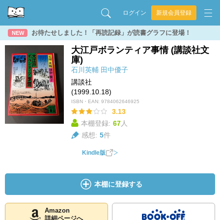
ログイン
新規会員登録
お待たせしました！「再読記録」が読書グラフに登場！
NEW
大江戸ボランティア事情 (講談社文
庫)
石川英輔
田中優子
講談社
(1999.10.18)
ISBN・EAN:
9784062646925
3.13
本棚登録:
67
人
感想:
5
件
Kindle版
本棚に登録する
Amazon
詳細ページへ