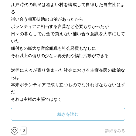
江戸時代の庶民は程よい村を構成して自律した自主性によ
る
補い合う相互扶助の自治があったから
ボランティアに相当する言葉など必要もなかったが
日々の暮らしでお金で買えない補い合う意識を大事にして
いた
紐付きの膨大な官僚組織も社会経費もなしに
それ以上の偏りの少ない再分配や福祉活動ができる
対等に人々が寄り集まった社会における主権在民の政治な
らば
本来ボランティアで成り立つものでなければならないはず
だ
それは主権の主張ではなく
公僕でもなく権利権力でもないシェアのための関係である
はずだ
続きを読む
経済成長率が１％にも満たない状態を保ち
0
詳細をみる
趣味を愉しみ過不足なくお互いの世話を焼き合い