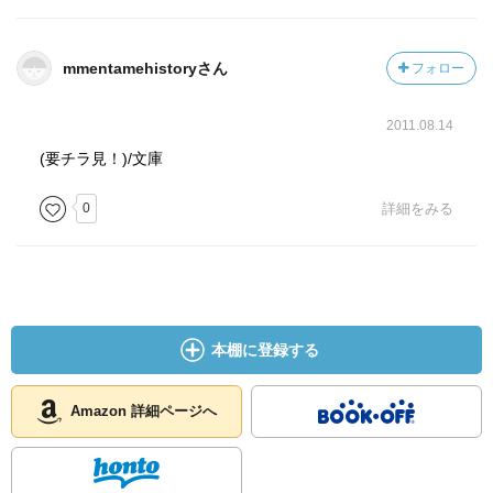
庶民による江戸文化の花を咲かせた創造性と
心の余裕を生み出していた
mmentamehistoryさん
フォロー
お互いに預け合える距離感と信頼関係があったから
2011.08.14
いつでも今を中心にして裸で要られたのではないだろうか
(要チラ見！)/文庫
他力とは相手に依存することではなく
0
詳細をみる
自分の中心に預けて宇宙の成り行きに預けることで
自分の選択に信頼と責任を持って自分を知り相手と集い
集合意識と共にある個と個の調和を愉しんでいたのだと思
う
ここに所有という強欲を持ち込むことで調和を壊して
本棚に登録する
対立をつくり出し責任と義務を外に求めて
傲慢にも権利を主張することを覚える
Amazon 詳細ページへ
自然界に権利も所有も在り得ないのだから
人間がつくり出したプライバシーというエゴの関係でしか
ない