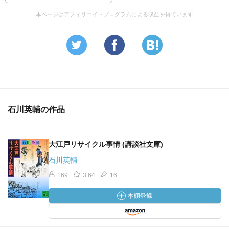
本ページはアフィリエイトプログラムによる収益を得ています
この自分勝手気ままをテコにして力任せの社会を逆手に取
り
娯楽という消費で不安を紛らわせながら依存と搾取の関係
を作る
そこに嘘と秘密のプライバシーを確保する必要が生まれて
くる
トマス・モアによるユートピアという理想郷は
石川英輔の作品
管理社会に支配された物質依存でしかなく
出合いの選択肢もなく冒険と発見による意識の成長も不可
能で
大江戸リサイクル事情 (講談社文庫)
お飼い殺しの世界だといえるだろう
石川英輔
お互いを尊重し合って愉しく暮らすために三権とか法律や
169
3.64
16
政治に
管理される環境をつくる必要などない
一人ひとりが自分と相手の存在とすその距離を読めればい
い事で