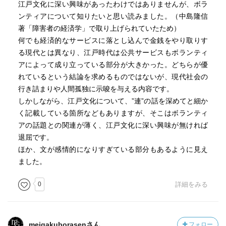
江戸文化に深い興味があったわけではありませんが、ボラ
ンティアについて知りたいと思い読みました。（中島隆信
著「障害者の経済学」で取り上げられていたため）
何でも経済的なサービスに落とし込んで金銭をやり取りす
る現代とは異なり、江戸時代は公共サービスもボランティ
アによって成り立っている部分が大きかった。どちらが優
れているという結論を求めるものではないが、現代社会の
行き詰まりや人間孤独に示唆を与える内容です。
しかしながら、江戸文化について、”連”の話を深めてと細か
く記載している箇所などもありますが、そこはボランティ
アの話題との関連が薄く、江戸文化に深い興味が無ければ
退屈です。
ほか、文が感情的になりすぎている部分もあるように見え
ました。
0
詳細をみる
meigakuborasenさん
フォロー