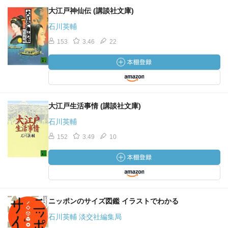
尊重できる意識が在れば十分である
大江戸神仙伝 (講談社文庫)
石川英輔
桃源郷では皆の幸せを考えたりしない
153
3.46
22
個々が自分なりに幸せであれば
集いと棲み分けの秩序が自ずと創られる
個にとっての幸せとは自己主張する公でも私でもなく
自分を知る意識のことだけだから
お互いにジャマさえしなければ
大江戸生活事情 (講談社文庫)
逃げこむための場を宣言して所有する必要もないし
石川英輔
その時いる場所がそのまま自分なりの過不足のない場とな
152
3.49
10
る筈だ
教育も然りで管理教育だと欲が先回りして凸凹になって
お互いを潰し合うことになる
自由選択の場だとあらゆる多様性を満たして
ニッポンのサイズ図鑑 イラストでわかる
切磋琢磨しながら相乗効果を生み出すだろう
石川英輔 淡交社編集局
民主主義を主張する以上は干渉し合う事を控えて