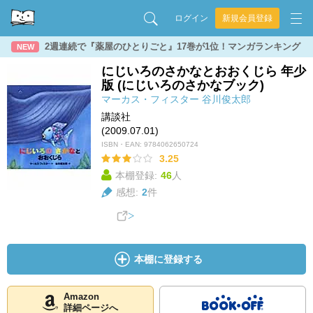
ログイン
新規会員登録
2週連続で『薬屋のひとりごと』17巻が1位！マンガランキング
NEW
にじいろのさかなとおおくじら 年少
版 (にじいろのさかなブック)
マーカス・フィスター
谷川俊太郎
講談社
(2009.07.01)
ISBN・EAN:
9784062650724
3.25
本棚登録:
46
人
感想:
2
件
本棚に登録する
Amazon
詳細ページへ