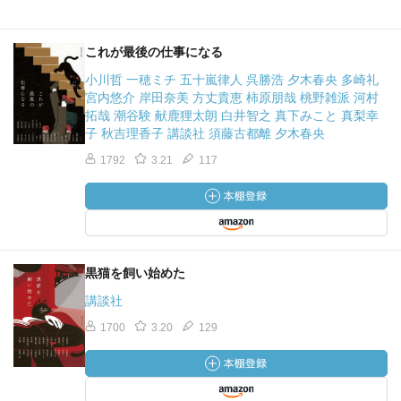
これが最後の仕事になる
小川哲 一穂ミチ 五十嵐律人 呉勝浩 夕木春央 多崎礼
宮内悠介 岸田奈美 方丈貴恵 柿原朋哉 桃野雑派 河村
拓哉 潮谷験 献鹿狸太朗 白井智之 真下みこと 真梨幸
子 秋吉理香子 講談社 須藤古都離 夕木春央
1792
3.21
117
黒猫を飼い始めた
講談社
1700
3.20
129