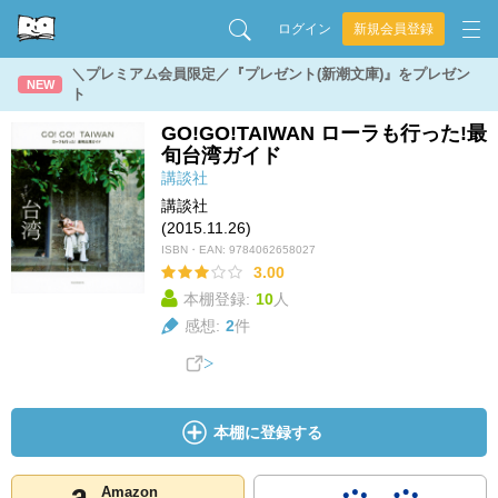
ログイン
新規会員登録
＼プレミアム会員限定／『プレゼント(新潮文庫)』をプレゼン
NEW
ト
GO!GO!TAIWAN ローラも行った!最
旬台湾ガイド
講談社
講談社
(2015.11.26)
ISBN・EAN:
9784062658027
3.00
本棚登録:
10
人
感想:
2
件
本棚に登録する
Amazon