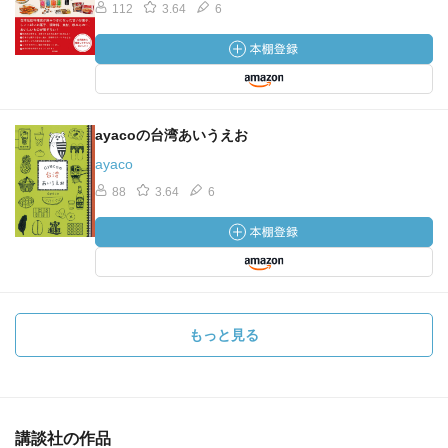
112
3.64
6
ayacoの台湾あいうえお
ayaco
88
3.64
6
もっと見る
講談社の作品