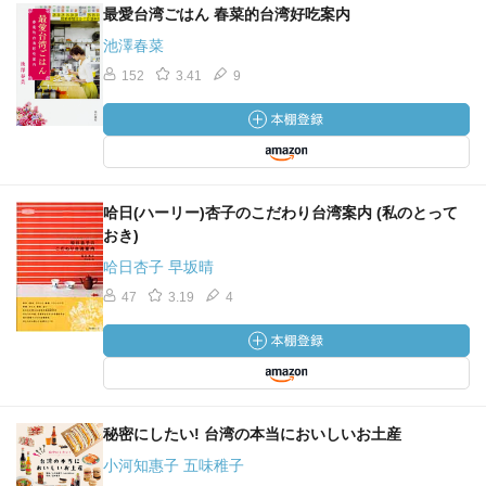
最愛台湾ごはん 春菜的台湾好吃案内
池澤春菜
152
3.41
9
哈日(ハーリー)杏子のこだわり台湾案内 (私のとって
おき)
哈日杏子 早坂晴
47
3.19
4
秘密にしたい! 台湾の本当においしいお土産
小河知惠子 五味稚子