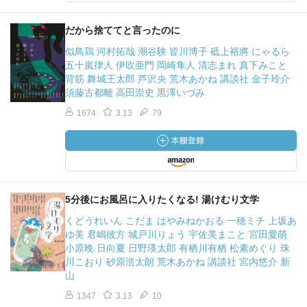
だから捨ててと言ったのに
似鳥鶏 河村拓哉 潮谷験 皆川博子 砥上裕將 にゃるら
五十嵐律人 伊吹亜門 岡崎隼人 清志まれ 真下みこと
背筋 舞城王太郎 芦沢央 荒木あかね 講談社 金子玲介
須藤古都離 高田崇史 黒澤いづみ
1674
3.13
79
5分後にお風呂に入りたくなる! 湯けむり文学
くどうれいん こだま はやみねかおる 一穂ミチ 上坂あ
ゆ美 君嶋彼方 城戸川りょう 宇佐美まこと 宮田愛萌
小原晩 日向夏 日野瑛太郎 有栖川有栖 松素めぐり 珠
川こおり 砂原浩太朗 荒木あかね 講談社 宮内悠介 新
山
1347
3.13
10