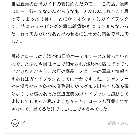
渡辺直美の台湾ガイドの後に読んだので、「この店、実際
はローラ行ってないんだろうなあ」とかひねくれたこと思
ってしまった（笑）。とにかくオシャレなガイドブック
で、特にショッピングの章は雑貨好きにはたまらなかっ
た。行ってみたいなあと思わせるには十分な内容で満足で
した。
最後にローラの台湾2泊3日旅のモデルケースが載っていた
ので、たぶん今回はそこで紹介された以外の店に行ってな
いだけなんだろう。お店や商品、メニューの写真と情報さ
えあればガイドブックとしては十分ですしね。シャンプー
やら温泉やらお灸やら産毛剃りやらグルメ以外でも体を張
り尽くした感のあった渡辺直美のガイドブックに感動して
比較してしまった私がよくなかった。ローラも可愛くてす
きなので、見てるだけでにこにこできる本でした。
0
詳細をみる