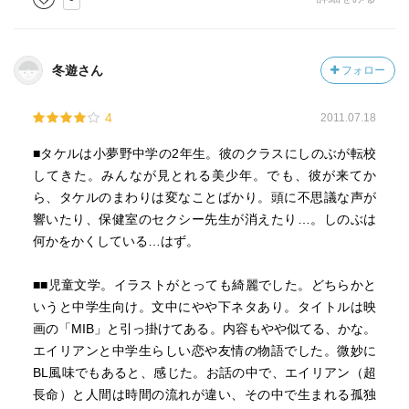
冬遊さん
フォロー
4
2011.07.18
■タケルは小夢野中学の2年生。彼のクラスにしのぶが転校
してきた。みんなが見とれる美少年。でも、彼が来てか
ら、タケルのまわりは変なことばかり。頭に不思議な声が
響いたり、保健室のセクシー先生が消えたり…。しのぶは
何かをかくしている…はず。
■■児童文学。イラストがとっても綺麗でした。どちらかと
いうと中学生向け。文中にやや下ネタあり。タイトルは映
画の「MIB」と引っ掛けてある。内容もやや似てる、かな。
エイリアンと中学生らしい恋や友情の物語でした。微妙に
BL風味でもあると、感じた。お話の中で、エイリアン（超
長命）と人間は時間の流れが違い、その中で生まれる孤独