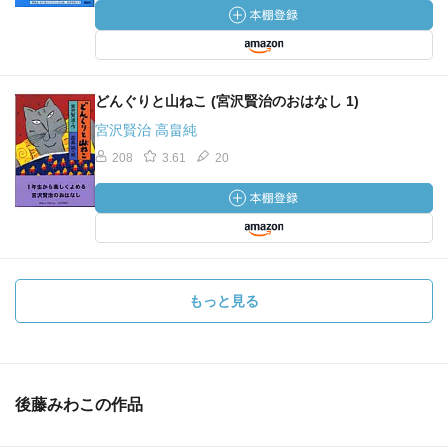
どんぐりと山ねこ (宮沢賢治のおはなし 1)
宮沢賢治 高畠純
208
3.61
20
もっと見る
後藤みわこの作品