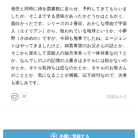
発売と同時に姉を図書館に走らせ、予約してきてもらいま
したが、そこまでする意味があったかどうかはともかく、
面白かったです。シリーズの２冊目。おかしな理由で宇宙
人（エイリアン）から、狙われている地球というか、小夢
野（さゆめの）ですが、今回も無事でしたね。エージェン
トはやってきましたけど。綿貫希望のお父さんの話とか、
そこから派生して芸能人の如月幸長って一体何者なの？と
か、なんでしのぶの記憶の上書きはタケルには効かないの
かとか、タケル気持ちは恋なのかとか、タケルのお母さん
のこととか、気になることが満載。以下続刊なので、次巻
も楽しみです。
0
詳細をみる
本棚に登録する