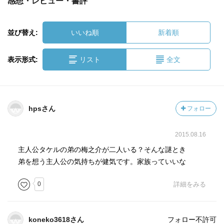
感想・レビュー・書評
並び替え:
いいね順
新着順
表示形式:
リスト
全文
hpsさん
フォロー
2015.08.16
主人公タケルの弟の梅之介が二人いる？そんな謎とき
弟を想う主人公の気持ちが健気です。家族っていいな
0
詳細をみる
koneko3618さん
フォロー不許可