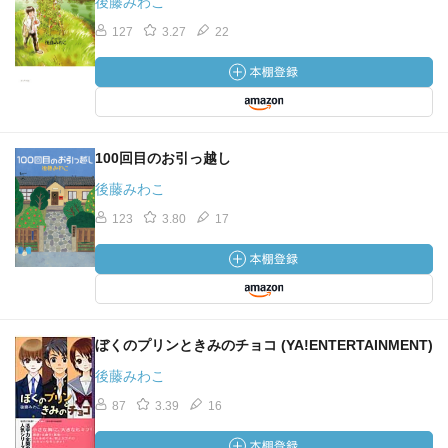
後藤みわこ
127
3.27
22
100回目のお引っ越し
後藤みわこ
123
3.80
17
ぼくのプリンときみのチョコ (YA!ENTERTAINMENT)
後藤みわこ
87
3.39
16