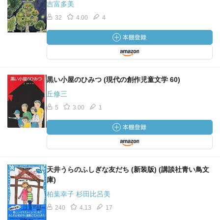
吉富多美
32
4.00
4
黒い小屋のひみつ (現代の創作児童文学 60)
丘修三
5
3.00
1
天井うらのふしぎな友だち (新装版) (講談社青い鳥文
庫)
柏葉幸子 杉田比呂美
240
4.13
17