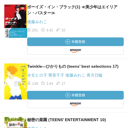
ボーイズ・イン・ブラック(1) ≪美少年はエイリア
ン・バスター≫
後藤みわこ
201
3.42
32
Twinkle―ひかりもの (teens’ best selections 17)
令丈ヒロ子 寮美千子 後藤みわこ 香月日輪
139
3.44
27
秘密の菜園 (TEENS’ ENTERTAINMENT 10)