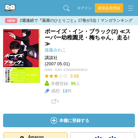
ログイン
新規会員登録
2週連続で『薬屋のひとりごと』17巻が1位！マンガランキング
NEW
ボーイズ・イン・ブラック(2) ≪ス
ーパー幼稚園児・梅ちゃん、走る!
≫
後藤みわこ
講談社
(2007.05.01)
ISBN・EAN:
9784062693813
3.58
本棚登録:
95
人
感想:
13
件
本棚に登録する
Amazon