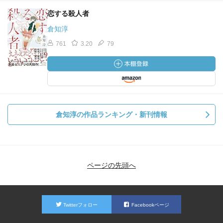
恋する殺人者
倉知淳
761
3.20
79
倉知淳の作品ランキング・新刊情報
ページの先頭へ
Twitterフォロー
Facebookページ