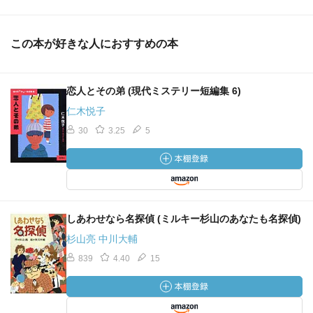
この本が好きな人におすすめの本
恋人とその弟 (現代ミステリー短編集 6)
仁木悦子
30
3.25
5
しあわせなら名探偵 (ミルキー杉山のあなたも名探偵)
杉山亮 中川大輔
839
4.40
15