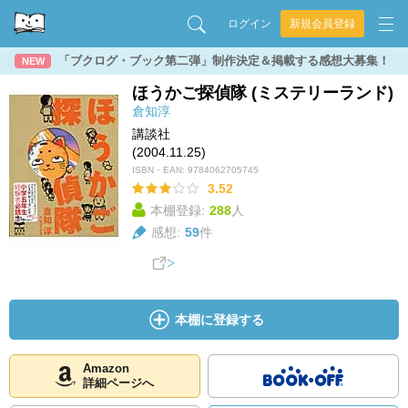
ログイン
新規会員登録
「ブクログ・ブック第二弾」制作決定＆掲載する感想大募集！
NEW
ほうかご探偵隊 (ミステリーランド)
倉知淳
講談社
(2004.11.25)
ISBN・EAN:
9784062705745
3.52
本棚登録:
288
人
感想:
59
件
本棚に登録する
Amazon
詳細ページへ