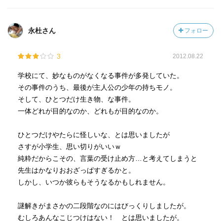
が、いい味を出しているということでしょうか。
永杜さん
フォロー
この本は、恐らく児童図書的な位置なのかもしれないが、
3
2012.08.22
このﾐｽﾃﾘｰから少年少女がﾐｽﾃﾘｰ好きになるかもしれないと
思うとなんかﾜｸﾜｸするw
学校にて、妙なものがなくなる事件が多発していた。
その事件のうち、最後が主人公の少年の持ちモノ。
そして、ひとつだけ生き物、な事件。
2012.10.6 読了
一体どれが目的なのか、どれもが目的なのか。
ひとつだけやたらに怪しいな、とは思いましたが
さすが小学生、思い切りがいいｗ
純粋だからこその、言葉の受け止め方…と考えてしまうと
先生はかなりおおざっぱすぎるかと。
しかし、いつか彼らもそうなるかもしれません。
謎解きがまさかの二段階なのにはびっくりしましたが。
むしろあんなこじつけはない！ とは思いましたが。