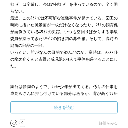
ﾘｺｰﾀﾞｰは卒業し、今はｱﾙﾄﾘｺｰﾀﾞｰを使っているので、全く困
らない。
最近、このｸﾗｽでは不可解な盗難事件が起きている。図工の
時間に描いた風景画が一枚だけなくなったり、ｸﾗｽの飼育係
が面倒みているﾆﾜﾄﾘの失踪。いつも空回りばかりする学級
委員が持ってきたﾊﾘﾎﾞﾃの招き猫の募金箱。そして、高時の
縦笛の部品の一部。
いったい、誰がなんの目的で盗んだのか。高時は、ｸﾗｽﾒｲﾄ
の龍之介くんと吉野と成見沢の4人で事件を調べることにし
た。
舞台は静岡のようで、ｻｯｶｰ少年が出てくる。係りの仕事を
成見沢さんに押し付けている部分はあるが、背が高くｻｯｶｰ
がうまいというだけで、女子は何も言わない。いつの時代
もそうなのねw
続きを読む
0
詳細をみる
保健室の先生は、なんとなく養護教諭失格なかんじもする