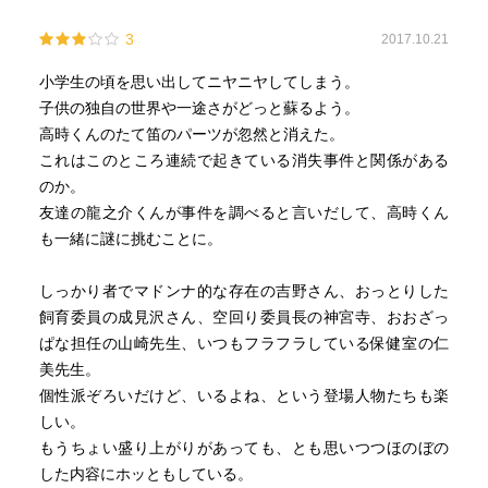
3
2017.10.21
小学生の頃を思い出してニヤニヤしてしまう。
子供の独自の世界や一途さがどっと蘇るよう。
高時くんのたて笛のパーツが忽然と消えた。
これはこのところ連続で起きている消失事件と関係がある
のか。
友達の龍之介くんが事件を調べると言いだして、高時くん
も一緒に謎に挑むことに。
しっかり者でマドンナ的な存在の吉野さん、おっとりした
飼育委員の成見沢さん、空回り委員長の神宮寺、おおざっ
ぱな担任の山崎先生、いつもフラフラしている保健室の仁
美先生。
個性派ぞろいだけど、いるよね、という登場人物たちも楽
しい。
もうちょい盛り上がりがあっても、とも思いつつほのぼの
した内容にホッともしている。