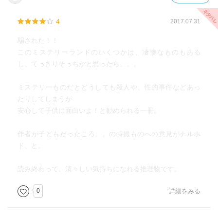
4
2017.07.31
騙された！！
このミステリーランドのいくつかは、凄惨なものもある
し、てっきりそっちかと思ったら。。。
ミステリーものだとどうしても殺人や、性的事件などあっ
たりしてしまうが
安心して子供に面白いよ！と勧められる一冊。
作者が子どもだったころ。。の特撮ものへの意見がナルホ
ド、と。
読み終わって、清々しい気持ちになれる推理物です。
0
詳細をみる