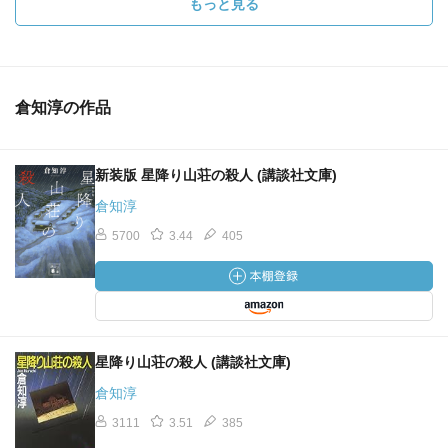
もっと見る
倉知淳の作品
新装版 星降り山荘の殺人 (講談社文庫)
倉知淳
5700
3.44
405
星降り山荘の殺人 (講談社文庫)
倉知淳
3111
3.51
385