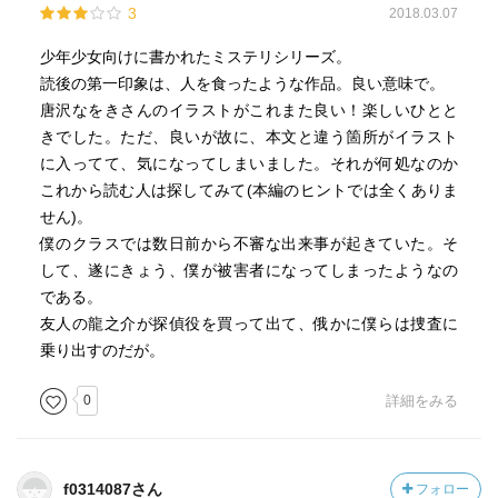
3
2018.03.07
少年少女向けに書かれたミステリシリーズ。
読後の第一印象は、人を食ったような作品。良い意味で。
唐沢なをきさんのイラストがこれまた良い！楽しいひとと
きでした。ただ、良いが故に、本文と違う箇所がイラスト
に入ってて、気になってしまいました。それが何処なのか
これから読む人は探してみて(本編のヒントでは全くありま
せん)。
僕のクラスでは数日前から不審な出来事が起きていた。そ
して、遂にきょう、僕が被害者になってしまったようなの
である。
友人の龍之介が探偵役を買って出て、俄かに僕らは捜査に
乗り出すのだが。
0
詳細をみる
f0314087さん
フォロー