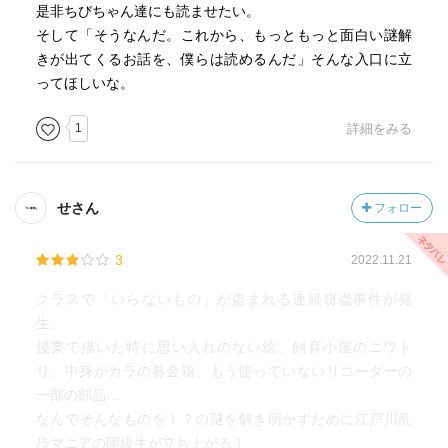
是非ちびちゃん達にも読ませたい。
そして「そうなんだ。これから、もっともっと面白い謎解
きが出てくるお話を、僕らは読めるんだ」そんな入口に立
ってほしいな。
1
詳細をみる
せさん
フォロー
3
2022.11.21
クラスで「いらないもの」が盗まれる連続窃盗事件が発
生。
授業で描いた特に思い入れのない絵、飼育小屋のニワト
リ、中身がカラの募金箱、もう使っていないリコーダーの
一部の部品…
なんでそんなものを！？の謎を解き明かすために江戸川乱
歩マニアの同級生が立ち上がる！