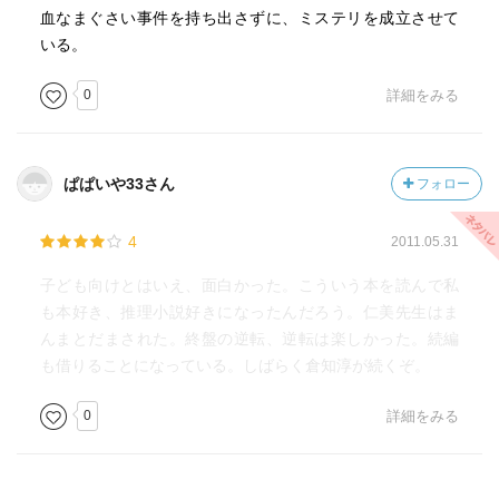
血なまぐさい事件を持ち出さずに、ミステリを成立させて
いる。
0
詳細をみる
ぱぱいや33さん
フォロー
4
2011.05.31
子ども向けとはいえ、面白かった。こういう本を読んで私
も本好き、推理小説好きになったんだろう。仁美先生はま
んまとだまされた。終盤の逆転、逆転は楽しかった。続編
も借りることになっている。しばらく倉知淳が続くぞ。
0
詳細をみる