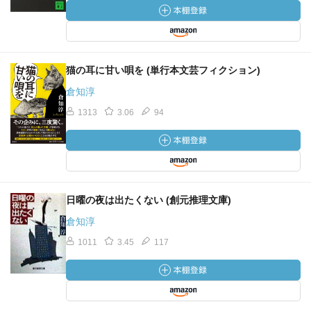
猫の耳に甘い唄を (単行本文芸フィクション)
倉知淳
1313
3.06
94
日曜の夜は出たくない (創元推理文庫)
倉知淳
1011
3.45
117