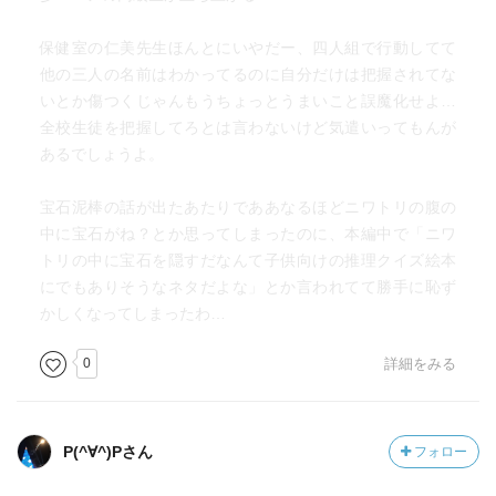
保健室の仁美先生ほんとにいやだー、四人組で行動してて
他の三人の名前はわかってるのに自分だけは把握されてな
いとか傷つくじゃんもうちょっとうまいこと誤魔化せよ…
全校生徒を把握してろとは言わないけど気遣いってもんが
あるでしょうよ。
宝石泥棒の話が出たあたりでああなるほどニワトリの腹の
中に宝石がね？とか思ってしまったのに、本編中で「ニワ
トリの中に宝石を隠すだなんて子供向けの推理クイズ絵本
にでもありそうなネタだよな」とか言われてて勝手に恥ず
かしくなってしまったわ…
0
詳細をみる
P(^∀^)Pさん
フォロー