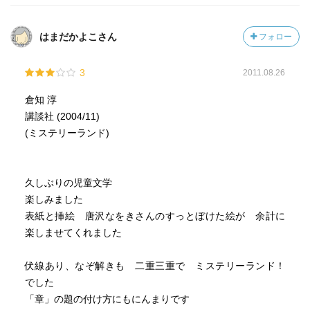
はまだかよこさん
フォロー
3
2011.08.26
倉知 淳
講談社 (2004/11)
(ミステリーランド)
久しぶりの児童文学
楽しみました
表紙と挿絵 唐沢なをきさんのすっとぼけた絵が 余計に
楽しませてくれました
伏線あり、なぞ解きも 二重三重で ミステリーランド！
でした
「章」の題の付け方にもにんまりです