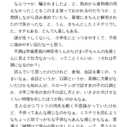
なんつーか、騙されましたよ、と。初めから違和感の消
えなかったことをこのまま放っておかれるのだろうか、と
危惧しながら読み進めていたら、最後にきちんと解消され
たので良かったな、と。うん、きちんとしたミステリでし
た。オチもある、どんでん返しもある。
謎が生々しくないし、小学生にとっつきやすくて、子供
に進めやすい話だなーと思う。
不満は学級委員の神宮寺くんがちびま○子ちゃんの丸尾く
んに見えて仕方なかった、ってことくらいか。（それは不
満になるのか？）
読んでいて思ったのだけれど、倉知、会話を書くの、う
まいなぁ。会話というか、口調というか。高柳に力量がな
いだけかも知れんが。スローテンポで話す女の子の口調と
か、小学二年生の女の子の話し方とか。いささか大げさな
くらい特徴を出したほうが良いのかもなぁ。
主人公がニワトリの消失を酷く不思議がっていたけれ
ど、子供ってあんな感じなのかなぁ。ミステリを読むよう
なちょっと頭でっかちな子供ならあんな感じかもなぁ。普
通は「鍵開けて誰かが取り出したんだろ」って、思うだろ