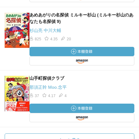
あめあがりの名探偵 ミルキー杉山 (ミルキー杉山のあ
なたも名探偵 9)
杉山亮 中川大輔
825
4.35
20
山手町探偵クラブ
那須正幹 Moo.念平
37
4.17
4