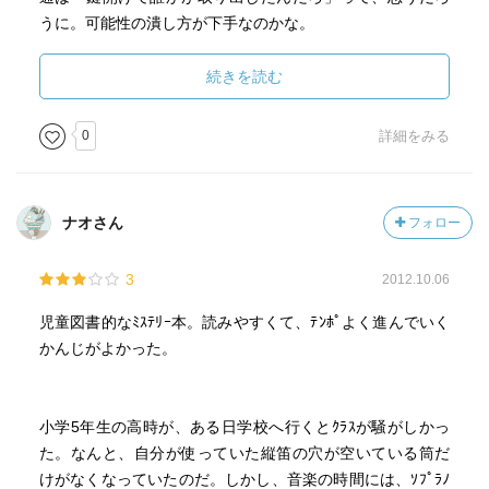
うに。可能性の潰し方が下手なのかな。
ああ、あと気になること。
龍之介くんの名字。芥川、とか言わないよね？
続きを読む
05.06.06
0
詳細をみる
ナオさん
フォロー
3
2012.10.06
児童図書的なﾐｽﾃﾘｰ本。読みやすくて、ﾃﾝﾎﾟよく進んでいく
かんじがよかった。
小学5年生の高時が、ある日学校へ行くとｸﾗｽが騒がしかっ
た。なんと、自分が使っていた縦笛の穴が空いている筒だ
けがなくなっていたのだ。しかし、音楽の時間には、ｿﾌﾟﾗﾉ