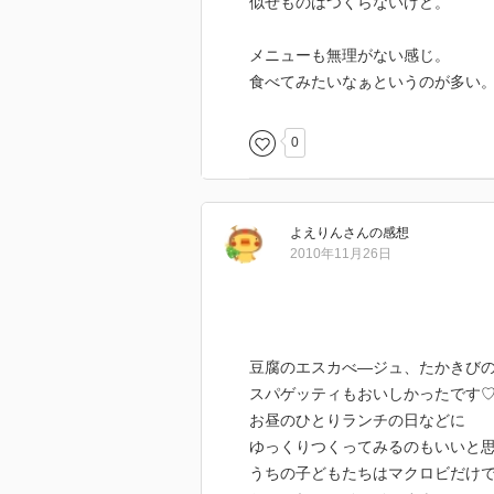
似せものはつくらないけど。
メニューも無理がない感じ。
食べてみたいなぁというのが多い
0
よえりん
さん
の感想
2010年11月26日
豆腐のエスカべ―ジュ、たかきび
スパゲッティもおいしかったです
お昼のひとりランチの日などに
ゆっくりつくってみるのもいいと
うちの子どもたちはマクロビだけでは