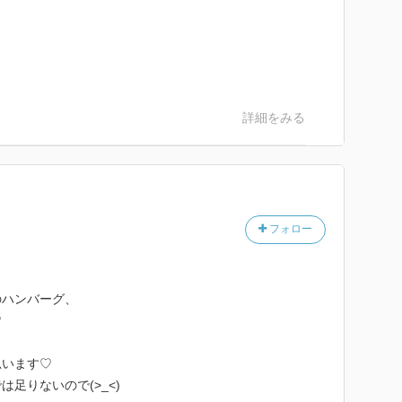
。
詳細をみる
フォロー
のハンバーグ、
♡
思います♡
足りないので(>_<)