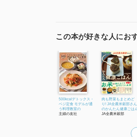
この本が好きな人にお
500kcalデトックス・
肉も野菜もまとめど
ベジ定食 モデルが通
り! JA全農米穀部さん
う料理教室の
のかんたん健康ごは
主婦の友社
JA全農米穀部