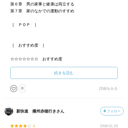
第６章 男の家事と健康は両立する
第７章 家のなかでの運動のすすめ
［ ＰＯＰ ］
［ おすすめ度 ］
☆☆☆☆☆☆☆ おすすめ度
☆☆☆☆☆☆☆ 文章
☆☆☆☆☆☆☆ ストーリー
続きを読む
☆☆☆☆☆☆☆ メッセージ性
☆☆☆☆☆☆☆ 冒険性
0
詳細をみる
☆☆☆☆☆☆☆ 読後の個人的な満足度
共感度（空振り三振・一部・参った！）
読書の速度（時間がかかった・普通・一気に読んだ）
新快速 播州赤穂行きさん
フォロー
［ 関連図書 ］
4
2008.01.29