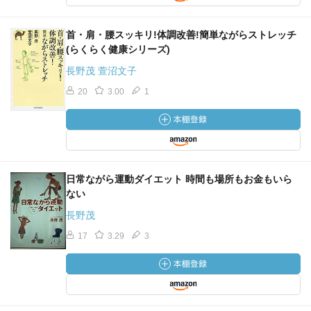
首・肩・腰スッキリ!体調改善!簡単ながらストレッチ
(らくらく健康シリーズ)
長野茂 萱沼文子
20
3.00
1
日常ながら運動ダイエット 時間も場所もお金もいら
ない
長野茂
17
3.29
3