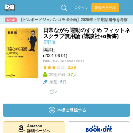
ログイン
新規会員登録
【ビルボードジャパンコラボ企画】2026年上半期話題作を考察
NEW
日常ながら運動のすすめ フィットネ
スクラブ無用論 (講談社+α新書)
長野茂
講談社
(2001.06.01)
ISBN・EAN:
9784062720779
3.29
本棚登録:
37
人
感想:
6
件
本棚に登録する
Amazon
詳細ページへ