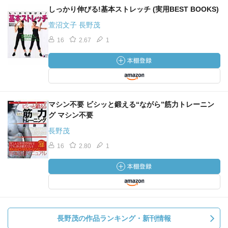
しっかり伸びる!基本ストレッチ (実用BEST BOOKS)
萱沼文子 長野茂
16
2.67
1
マシン不要 ビシッと鍛える“ながら”筋力トレーニン
グ マシン不要
長野茂
16
2.80
1
長野茂の作品ランキング・新刊情報