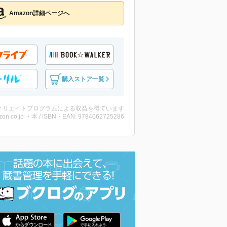
Amazon詳細ページへ
購入ストア一覧
ィリエイトプログラムによる収益を得ています
on.co.jp ・本 / ISBN・EAN: 9784062725286