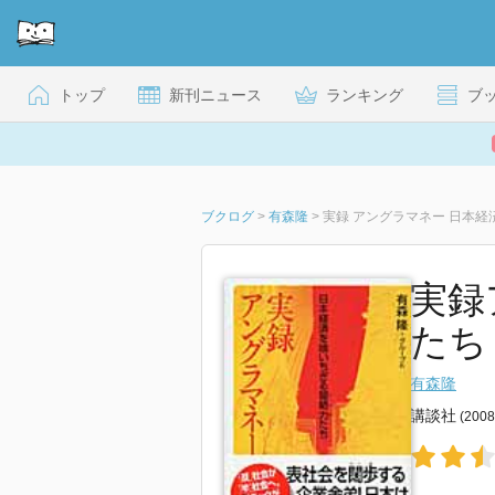
トップ
新刊ニュース
ランキング
ブ
ブクログ
>
有森隆
>
実録 アングラマネー 日本
実録
たち
有森隆
講談社
(200