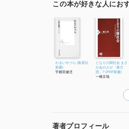
この本が好きな人にお
わるいやつら (集英社
となりの闇社会 まさ
新書)
かあの人が「暴力
宇都宮健児
団」? (PHP新書)
一橋文哉
著者プロフィール