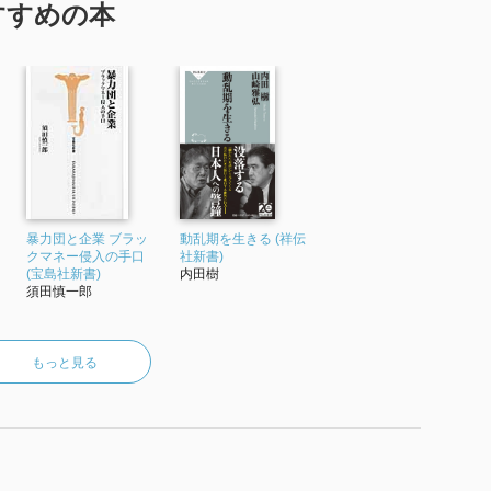
すすめの本
暴力団と企業 ブラッ
動乱期を生きる (祥伝
クマネー侵入の手口
社新書)
(宝島社新書)
内田樹
須田慎一郎
もっと見る