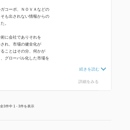
ルガコーポ、ＮＯＶＡなどの
もそも出されない情報からの
った。
金術に会社でありそれを
弄され、市場の健全化が
することはその分、何かが
り、グローバル化した市場を
るので、いかに効率よく
後の課題とされると
んやり思った。
詳細をみる
全3件中 1 - 3件を表示