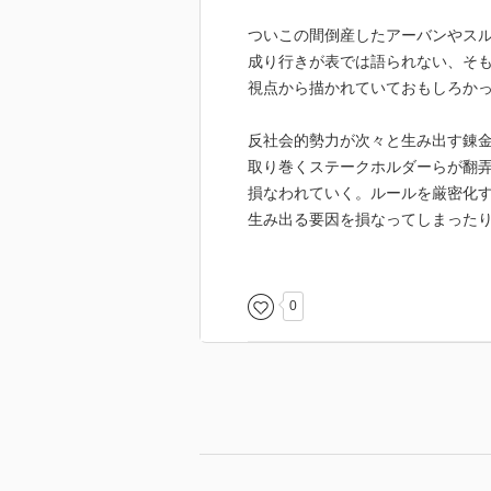
ついこの間倒産したアーバンやス
成り行きが表では語られない、そ
視点から描かれていておもしろか
反社会的勢力が次々と生み出す錬
取り巻くステークホルダーらが翻
損なわれていく。ルールを厳密化
生み出る要因を損なってしまった
個別に鎖国化してしまう恐れがあ
彼らを市場から締め出すことが今
思うが、道はいばらであるなとぼ
0