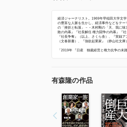
経済ジャーナリスト。1969年早稲田大学文
の豊富な人脈を生かし、経済事件などをテー
の「挫折と転落」－－木村剛の「天、我に味
敗の内幕』『社長解任 権力闘争の内幕』『社
『社長争奪』（以上、さくら舎）、『実録ア
（文春新書）、『強欲起業家』（静山社文庫
「2019年 『日産 独裁経営と権力抗争の
有森隆の作品