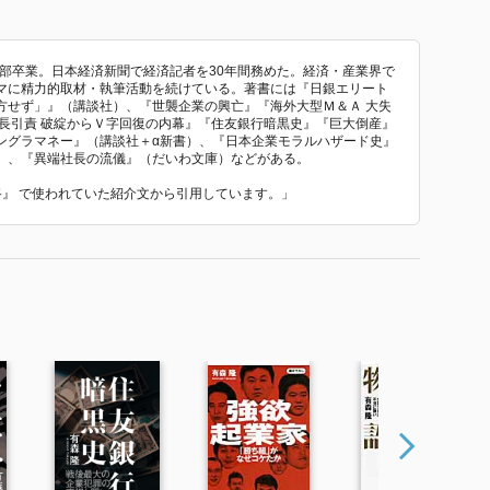
学部卒業。日本経済新聞で経済記者を30年間務めた。経済・産業界で
マに精力的取材・執筆活動を続けている。著書には『日銀エリート
方せず」』（講談社）、『世襲企業の興亡』『海外大型Ｍ＆Ａ 大失
長引責 破綻からＶ字回復の内幕』『住友銀行暗黒史』『巨大倒産』
ングラマネー』（講談社＋α新書）、『日本企業モラルハザード史』
）、『異端社長の流儀』（だいわ文庫）などがある。
末路』 で使われていた紹介文から引用しています。」