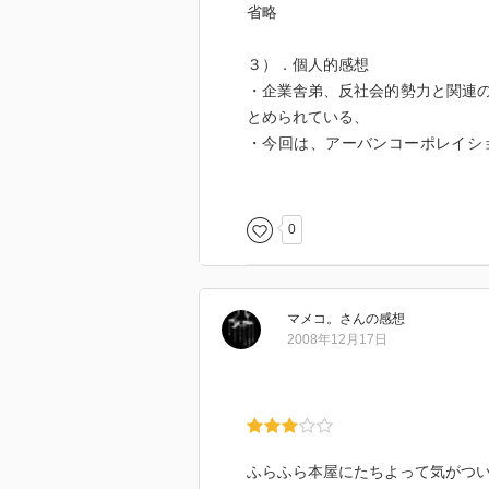
省略
３）．個人的感想
・企業舎弟、反社会的勢力と関連
とめられている、
・今回は、アーバンコーポレイシ
任、インデックスホールディングス
取り上げられている。
0
マメコ。
さん
の感想
2008年12月17日
ふらふら本屋にたちよって気がつ