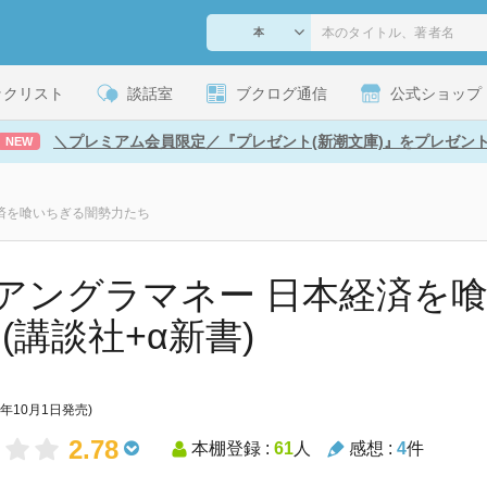
ックリスト
談話室
ブクログ通信
公式ショップ
＼プレミアム会員限定／『プレゼント(新潮文庫)』をプレゼン
NEW
経済を喰いちぎる闇勢力たち
アングラマネー 日本経済を
 (講談社+α新書)
8年10月1日発売)
2.78
本棚登録 :
61
人
感想 :
4
件