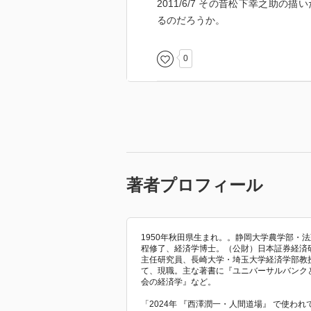
2011/6/7 その昔松下幸之助
るのだろうか。
0
著者プロフィール
1950年秋田県生まれ。。静岡大学農学部・
程修了、経済学博士。（公財）日本証券経済
主任研究員、長崎大学・埼玉大学経済学部教
て、現職。主な著書に『ユニバーサルバンク
会の経済学』など。
「2024年 『西澤潤一・人間道場』 で使わ