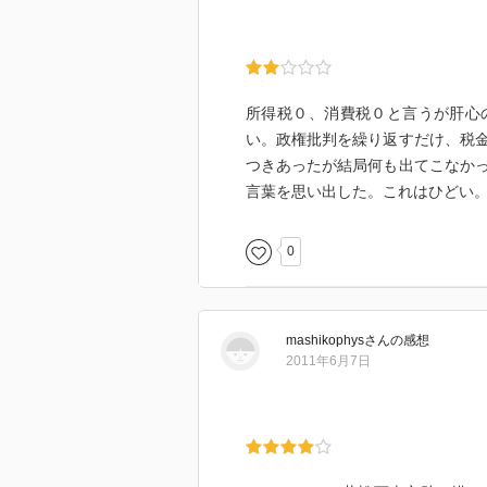
所得税０、消費税０と言うが肝心
い。政権批判を繰り返すだけ、税
つきあったが結局何も出てこなか
言葉を思い出した。これはひどい
0
mashikophys
さん
の感想
2011年6月7日