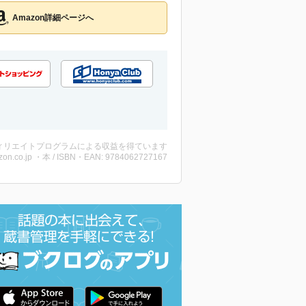
Amazon詳細ページへ
ィリエイトプログラムによる収益を得ています
on.co.jp ・本 / ISBN・EAN: 9784062727167