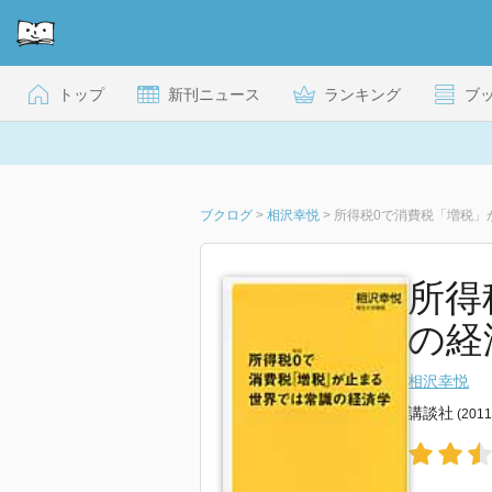
トップ
新刊ニュース
ランキング
ブ
ブクログ
>
相沢幸悦
>
所得税0で消費税「増税」
所得
の経
相沢幸悦
講談社
(201