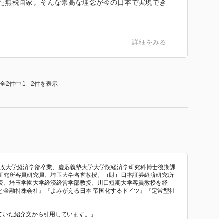
の描いた無税国家。そんな崇高な理念が今の日本で実現でき
詳細をみる
全2件中 1 - 2件を表示
法政大学経済学部卒業、慶応義塾大学大学院経済学研究科博士後期課
研究所客員研究員、埼玉大学名誉教授。（財）日本証券経済研究所
授、埼玉学園大学経済経営学部教授、川口短期大学客員教授を経
と金融持株会社』『よみがえる日本 帝国化するドイツ』『定常型社
れていた紹介文から引用しています。」