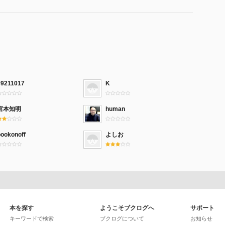
09211017
K
宮本知明
human
bookonoff
よしお
本を探す
ようこそブクログへ
サポート
キーワードで検索
ブクログについて
お知らせ