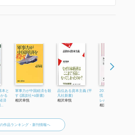
基本と
軍事力が中国経済を殺
品位ある資本主義 (平
2013年、世界複合恐
わかる
す (講談社+α新書)
凡社新書)
慌 日米欧同時インフ
経済
相沢幸悦
相沢幸悦
レが始まる (朝日新書
..
相沢幸悦
の作品ランキング・新刊情報へ