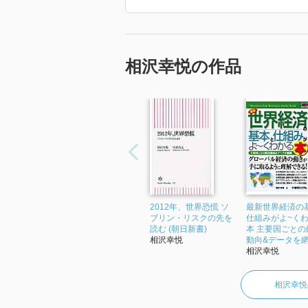
相沢幸悦の作品
2012年、世界恐慌 ソ
最新世界経済の
ブリン・リスクの先を
仕組みがよ~く
読む (朝日新書)
本 主要国ごとの
相沢幸悦
動向&データを網.
相沢幸悦
相沢幸悦