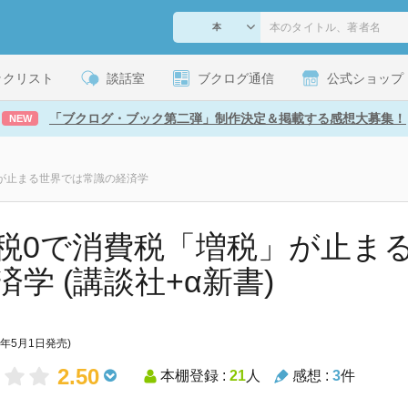
ックリスト
談話室
ブクログ通信
公式ショップ
「ブクログ・ブック第二弾」制作決定＆掲載する感想大募集！
NEW
が止まる世界では常識の経済学
税0で消費税「増税」が止ま
済学 (講談社+α新書)
1年5月1日発売)
2.50
本棚登録 :
21
人
感想 :
3
件