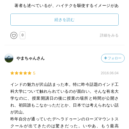
著者も述べているが、ハイテクを駆使するイメージがあ
るインドとその一方で精神面では昔からのものを受け継い
でいる。まるで、西洋化した部分がありながらもその根底
続きを読む
には日本的なものがある日本人と相通じる部分があるよう
な気がしてならない。
0
詳細をみる
やまちゃんさん
フォロー
5
2016.06.04
インドの魅力が沢山詰まった本。特に昨今話題のインド工
科大学について触れられているのが面白い。そんな有名大
学なのに、授業開講日の後に授業の場所と時間が公開さ
れ、初回誰もこなかっただとか、日本では考えられない話
が沢山。
昨年自分が通っていたデヘラドゥーンのローズマウントス
クールが出てきたのは驚きだった。いやあ、もう最高