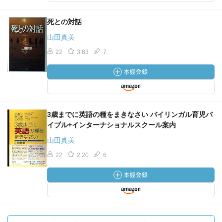
死との対話
山田真美
22
3.83
7
3歳までに英語の種をまきなさい バイリンガル育児バ
イブル+インターナショナルスクール案内
山田真美
22
2.20
6