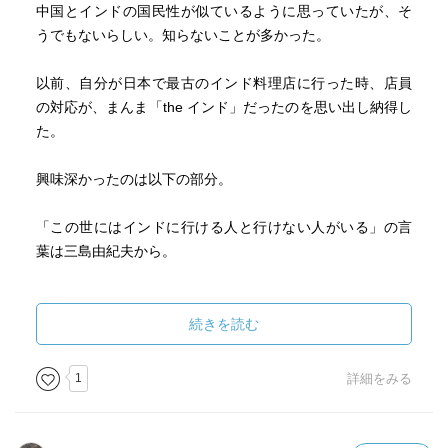
中国とインドの国民性が似ているように思っていたが、そ
うでもないらしい。知らないことが多かった。
以前、自分が日本で最古のインド料理店に行った時、店員
の対応が、まんま「the インド」だったのを思い出し納得し
た。
興味深かったのは以下の部分。
「この世にはインドに行ける人と行けない人がいる」の言
葉は三島由紀夫から。
「人を見たら疑ってかかれ」
自分が疑って用心していたら、相手が泥棒にならずに済ん
続きを読む
だというくだりが、インドに馴染む人というのは、
こういう考え方をするのかと感じた。
1
詳細をみる
インド人のお金儲けに対する考え方