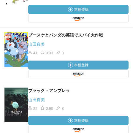
ブースケとパンダの英語でスパイ大作戦
山田真美
41
3.33
3
ブラック・アンブレラ
山田真美
22
2.90
3