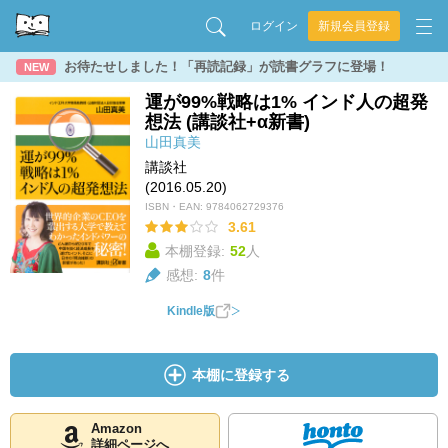
ログイン
新規会員登録
お待たせしました！「再読記録」が読書グラフに登場！
NEW
運が99%戦略は1% インド人の超発
想法 (講談社+α新書)
山田真美
講談社
(2016.05.20)
ISBN・EAN:
9784062729376
3.61
本棚登録:
52
人
感想:
8
件
Kindle版
本棚に登録する
Amazon
詳細ページへ