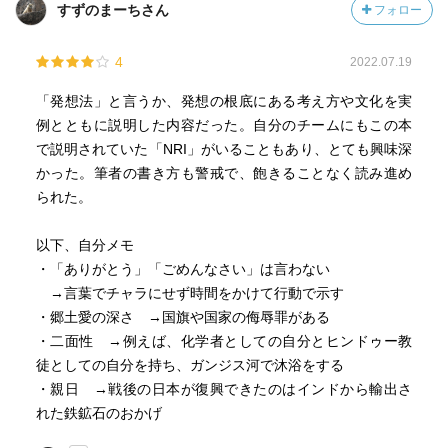
すずのまーちさん
フォロー
親日家
明治維新が経済再建の手本
4
2022.07.19
Thank you , sorryという言葉を使わない
「発想法」と言うか、発想の根底にある考え方や文化を実
代わりに no problem（お互い様の意味っぽい）
例とともに説明した内容だった。自分のチームにもこの本
言葉でチャラにしたいのか？言葉と引き換えに感謝や謝罪
で説明されていた「NRI」がいることもあり、とても興味深
の気持ちが帳消しになる。本当にその気持ちがあるなら時
かった。筆者の書き方も警戒で、飽きることなく読み進め
間をかけて行動で示せ ということらしい。
られた。
「愛は平和ではない。愛は戦いである」
以下、自分メモ
思っても見なかった考え。国民性の表れか。
・「ありがとう」「ごめんなさい」は言わない
→言葉でチャラにせず時間をかけて行動で示す
・郷土愛の深さ →国旗や国家の侮辱罪がある
・二面性 →例えば、化学者としての自分とヒンドゥー教
徒としての自分を持ち、ガンジス河で沐浴をする
・親日 →戦後の日本が復興できたのはインドから輸出さ
れた鉄鉱石のおかげ