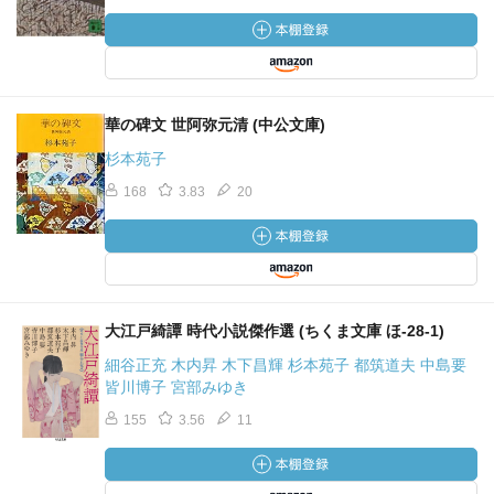
華の碑文 世阿弥元清 (中公文庫)
杉本苑子
168
3.83
20
大江戸綺譚 時代小説傑作選 (ちくま文庫 ほ-28-1)
細谷正充 木内昇 木下昌輝 杉本苑子 都筑道夫 中島要
皆川博子 宮部みゆき
155
3.56
11