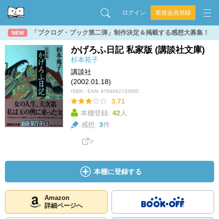
ログイン
新規会員登録
「ブクログ・ブック第二弾」制作決定＆掲載する感想大募集！
NEW
かげろふ日記 私家版 (講談社文庫)
杉本苑子
講談社
(2002.01.18)
ISBN・EAN:
9784062733595
3.71
本棚登録:
42
人
感想:
3
件
本棚に登録する
Amazon
詳細ページへ