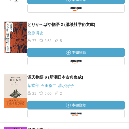
とりかへばや物語 2 (講談社学術文庫)
桑原博史
77
3.53
5
源氏物語 6 (新潮日本古典集成)
紫式部 石田穣二 清水好子
21
5.00
2