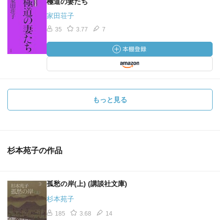
極道の妻たち
家田荘子
35
3.77
7
もっと見る
杉本苑子の作品
孤愁の岸(上) (講談社文庫)
杉本苑子
185
3.68
14