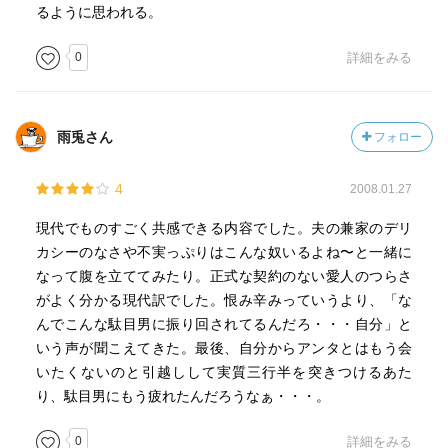
るように思われる。
0
詳細をみる
雨兎さん
フォロー
4
2008.01.27
現代でものすごく共感できる内容でした。夫の兼家のデリ
カシーのなさや不実っぷりはこんな奴いるよね〜と一緒に
なって腹を立ててみたり。正式な契約のない愛人のつらさ
がよく分かる現代訳でした。恨み辛みっていうより、「な
んでこんな駄目男に振り回されてるんだろ・・・自分」と
いう声が聞こえてきた。最後、自分からアンタとはもう会
いたくないのと引越しして実質三行半を突きつけるあた
り、駄目男にもう疲れたんだろうなぁ・・・。
0
詳細をみる