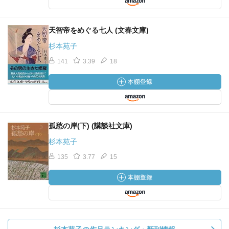
天智帝をめぐる七人 (文春文庫)
杉本苑子
141
3.39
18
孤愁の岸(下) (講談社文庫)
杉本苑子
135
3.77
15