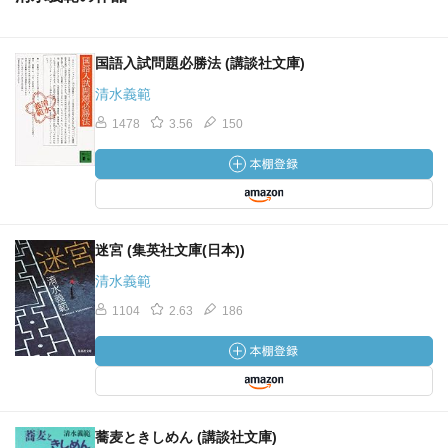
国語入試問題必勝法 (講談社文庫)
清水義範
1478
3.56
150
迷宮 (集英社文庫(日本))
清水義範
1104
2.63
186
蕎麦ときしめん (講談社文庫)