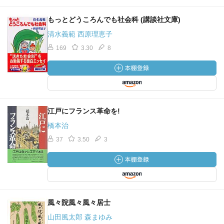
もっとどうころんでも社会科 (講談社文庫)
清水義範 西原理恵子
169
3.30
8
江戸にフランス革命を!
橋本治
37
3.50
3
風々院風々風々居士
山田風太郎 森まゆみ