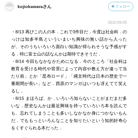
kojiokawaraさん
フォロー
2010.09.05
・8/13 再びこの人の本．これで3作目だ．今度は社会科．の
っけは知多半島といういまいち興味の無い話から入った
が、そのうちいろいろ面白い知識が得られそうな予感がす
る．特に富士山の話なんかは期待できそうだ．
・8/14 今回もなかなかためになる．今のところ「社会科は
教育を受ける時代や背景によって内容や教え方が違って当
たり前」とか「昆布ロード」「縄文時代は日本の歴史で一
番期間が長い」など．西原のマンガはいつも冴えてて笑え
るし．
・8/15 まほろば、か．いろいろ知らないことがまだまだ多
いな．歴史なんかは最近興味を持っていろいろ本を読んで
も、忘れてしまうことも多いしなかなか身につかないもん
だ．でももっといろんなことを知りたいという知的好奇心
をくすぐられる本だった．