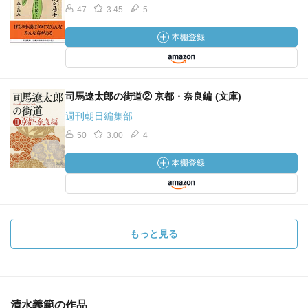
47
3.45
5
司馬遼太郎の街道② 京都・奈良編 (文庫)
週刊朝日編集部
50
3.00
4
もっと見る
清水義範の作品