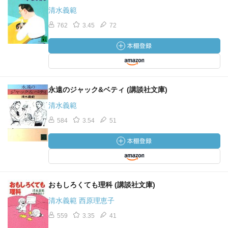
清水義範
762
3.45
72
永遠のジャック&ベティ (講談社文庫)
清水義範
584
3.54
51
おもしろくても理科 (講談社文庫)
清水義範 西原理恵子
559
3.35
41