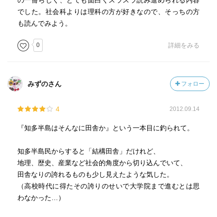
の一冊らしく、とても面白くスラスラ読み進められる内容
P60のはっぱ（発破）屋の話が、映画のワンシーンに出て
でした。社会科よりは理科の方が好きなので、そっちの方
きそう
も読んでみよう。
な感じで、お気に入りです。タバコで導火線に火をつける
絵を見
0
詳細をみる
て、「クロコダイル・ダンディー」を思い出しました。確
か二作
目のオープニングだったでしょうか、ダイナマイトに葉巻
みずのさん
フォロー
で火を
付けて魚をとっていたシーンが有ったように記憶していま
4
2012.09.14
す。
『知多半島はそんなに田舎か』という一本目に釣られて。
ーーーーー
知多半島民からすると「結構田舎」だけれど、
地理、歴史、産業など社会的角度から切り込んでいて、
田舎なりの誇れるものも少し見えたような気した。
（高校時代に得たその誇りのせいで大学院まで進むとは思
わなかった…）