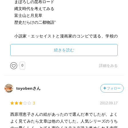
まぼろしの昆布ロード
縄文時代を考えてみる
富士山と月見草
歴史だらけの二都物語”
小説家・エッセイストと漫画家のコンビで送る、学校の
社会科
で習ったようなことを、より面白く教えてくれる一冊。
続きを読む
知多半島についてからイスタンブールについてまで、西
原市の
0
詳細をみる
マンガとともに書かれています。
上記の引用は、江戸時代の昆布の流通について書かれた
toyobenさん
フォロー
章での
一文。何事もいいものでなければ定着しないものだと思い
3
2012.09.17
たいと
ころですが、元の値打ちと関係なく良いと言い張り続けら
西原理恵子さんの絵があったので選んだ本でしたが、よく
れたこ
よく見てみたら文章は他の人でした。人気シリーズのうち
とで、定着しているものも少なくないように思います。