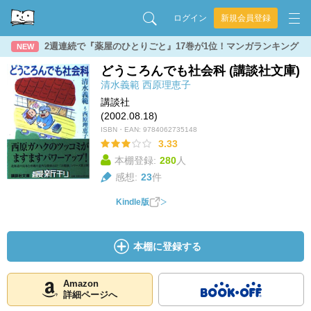
ログイン
新規会員登録
2週連続で『薬屋のひとりごと』17巻が1位！マンガランキング
NEW
どうころんでも社会科 (講談社文庫)
清水義範
西原理恵子
講談社
(2002.08.18)
ISBN・EAN:
9784062735148
3.33
本棚登録:
280
人
感想:
23
件
Kindle版
本棚に登録する
Amazon
詳細ページへ