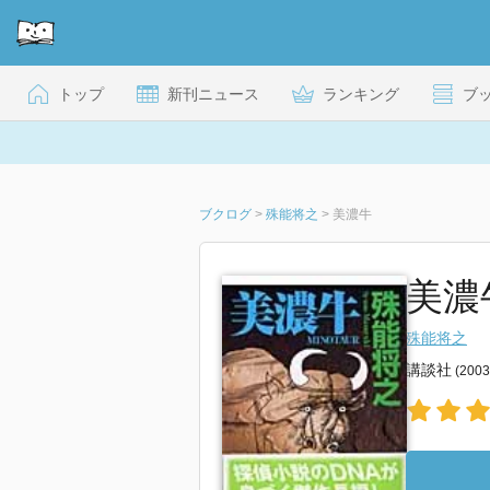
トップ
新刊ニュース
ランキング
ブ
ブクログ
>
殊能将之
>
美濃牛
美濃
殊能将之
講談社
(200