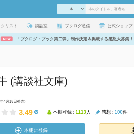
ックリスト
談話室
ブクログ通信
公式ショップ
「ブクログ・ブック第二弾」制作決定＆掲載する感想大募集！
NEW
牛 (講談社文庫)
3年4月18日発売)
3.49
本棚登録 :
1113
人
感想 :
100
件
本棚に登録