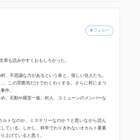
フォロー
、文章も読みやすくおもしろかった。
の村、不思議な力があるという泉と、怪しい住人たち。
な…。この雰囲気だけでわくわくする。さらに村にまつ
人事件。
じめ、石動や羅堂一族、村人、コミューンのメンバーな
。
カルトなのか、ミステリーなのか？と思いながら読ん
立している。しかし、科学でわりきれないオカルト要素
作り上げていると思う。