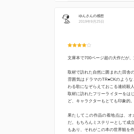
ゆん
さん
の感想
2019年9月25日
文庫本で700ページ超の大作だが
取材で訪れた自然に囲まれた田舎
雰囲気はドラマのTR●CKのよう
わる歌になぞらえておこる連続殺
取材に訪れたフリーライターをは
ど、キャラクターもとても印象的
果たしてこの作品の着地点は、オ
だ。もちろんミステリーとして成
もあり、それがこの本の世界観を