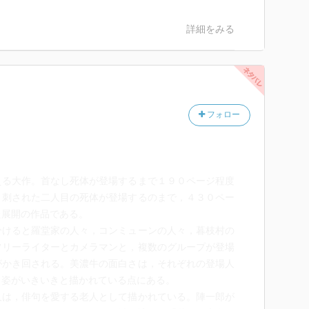
詳細をみる
フォロー
る大作。首なし死体が登場するまで１９０ページ程度
き刺された二人目の死体が登場するのまで，４３０ペー
た展開の作品である。
けると羅堂家の人々，コンミューンの人々，暮枝村の
フリーライターとカメラマンと，複数のグループが登場
がかき回される。美濃牛の面白さは，それぞれの登場人
く姿がいきいきと描かれている点にある。
は，俳句を愛する老人として描かれている。陣一郎が