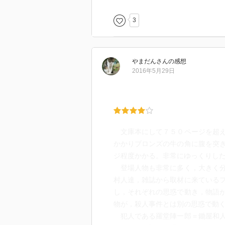
3
やまだん
さん
の感想
2016年5月29日
文庫本にして７５０ページを超え
かかりブロンズの牛の角に腹を突
ジ程度かかる。非常にゆっくりし
登場人物も非常に多く，大きく分
村人達，雑誌から取材に来ている
し，それぞれの思惑で動き，物語
物が，殺人事件とは別の思惑で動
犯人である羅堂陣一郎＝鋤屋和人