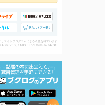
購入ストア一覧
ィリエイトプログラムによる収益を得ています
・本 (776ページ) / ISBN・EAN: 9784062737203