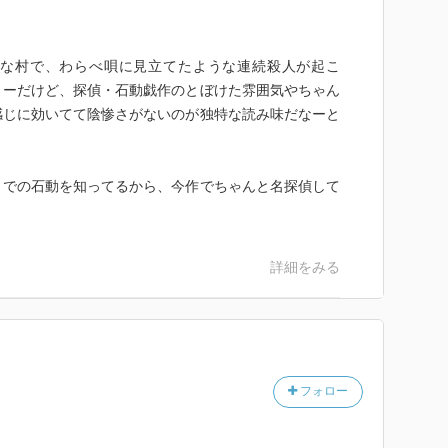
な村で、わらべ唄に見立てたような連続殺人が起こ
リーだけど、探偵・石動戯作のとぼけた雰囲気やちゃん
感じに効いてて陰惨さがないのが独特な読み味だなーと
」での石動を知ってるから、今作でちゃんと名探偵して
詳細をみる
フォロー