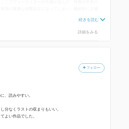
，ここでフリーライターの天城が詠んだ「秋風や牛舎の
一殺害の重要な目撃証言になってしまい，最終的に天城
描かれている。登場人物のキャラクターが魅力的なこと
シーンとして描かれていると思って読んでいたので，感
詳細をみる
であり，横溝正史作品へのオマージュとするのであれ
出羽や藍下（＝村長），灰田についての描写を減らすな
品にした方がよさそう。しかし，美濃牛は単なる横溝正
横溝正史が描きそうな世界へのオマージュであるように
る部分にも愛着を感じてしまう。
フォロー
ントは，羅堂陣一郎（＝鋤屋和人）が，羅堂一族との
めに，自殺した羅堂哲史の首から上を切断したことにで
かけることで，猟奇的な連続殺人事件が生じてもおかし
のために，便乗して羅堂真一を殺害するであろうことを
のに、読みやすい。
し，連続殺人をプロデュースするという構造は，Yの
申し分なくラストの収まりもいい。
一郎（＝鋤屋和人）のお手伝いであるお栄さんが，羅堂
ってよい作品でした。
ュールだが，お栄さんの行動がやや不自然であること，
人）の関係など，伏線もあり，納得できないほどではな