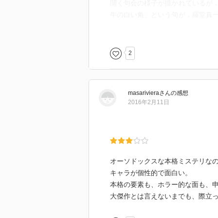
開く句会の様子が描かれているが
牛の白い角」という句が，羅堂真
が狙われる原因となる伏線として
もあり，句会が事件に関係がない
心してしまった。
2
ミステリとしては全体として冗長
ば，登場人物を少し減らしたり，
どして，もう少しすっきりした作
masariviera
さん
の感想
史作品へのオマージュではなく，
2016年2月11日
思われ，一見無駄のように思われ
ミステリとしてのこの作品のポイ
奇妙な共存関係の終焉を避けるた
ある。自殺を猟奇的な殺人と見せ
くないと思わせ，羅堂美雄が，金
オーソドックスな本格ミステリな
予測していたという点。
キャラが個性的で面白い。
実行犯になれる何者かが裏に存在
本格の要素も、ホラー的な面も、
悲劇に通じるものがある。羅堂陣
大傑作とは言えないまでも、際立
哲史の首を切断したというのはシ
お栄さんと羅堂陣一郎（＝鋤屋和