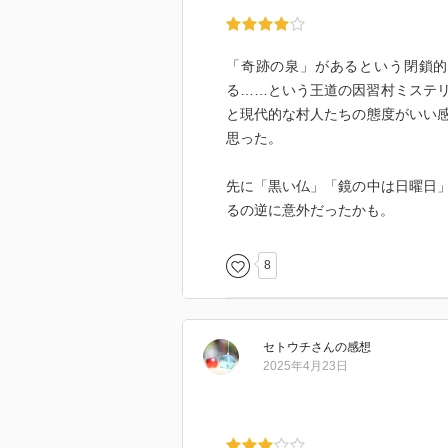
「奇跡の泉」があるという閉鎖的
る……という王道の因習村ミステ
と現代的な村人たちの態度がいい
思った。
先に「黒い仏」「鏡の中は日曜日
るの逆に意外だったかも。
8
セトウチ
さん
の感想
2025年4月23日