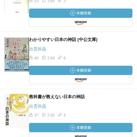
53
3.80
3
わかりやすい日本の神話 (中公文庫)
出雲井晶
40
2.94
6
教科書が教えない日本の神話
出雲井晶
37
2.92
5