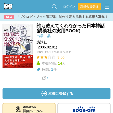
ログイン
新規会員登録
「ブクログ・ブック第二弾」制作決定＆掲載する感想大募集！
NEW
誰も教えてくれなかった日本神話
(講談社の実用BOOK)
出雲井晶
講談社
(2005.02.01)
ISBN・EAN:
9784062741941
3.50
本棚登録:
14
人
感想:
1
件
本棚に登録する
Amazon
詳細ページへ