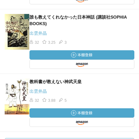
誰も教えてくれなかった日本神話 (講談社SOPHIA
BOOKS)
出雲井晶
32
3.25
3
教科書が教えない神武天皇
出雲井晶
32
3.88
5