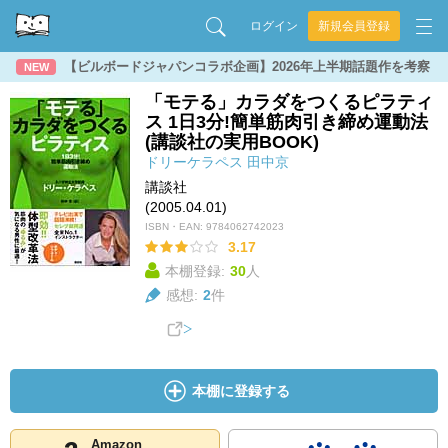
ログイン
新規会員登録
【ビルボードジャパンコラボ企画】2026年上半期話題作を考察
NEW
「モテる」カラダをつくるピラティ
ス 1日3分!簡単筋肉引き締め運動法
(講談社の実用BOOK)
ドリーケラペス
田中京
講談社
(2005.04.01)
ISBN・EAN:
9784062742023
3.17
本棚登録:
30
人
感想:
2
件
本棚に登録する
Amazon