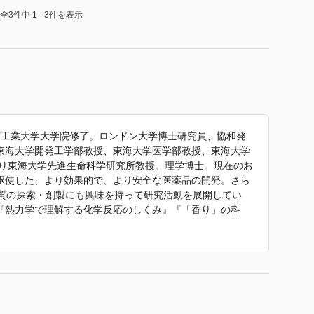
全3件中 1 - 3件を表示
、東京工業大学大学院修了。ロンドン大学博士研究員、協和発
東海大学開発工学部教授、東海大学医学部教授、東海大学
より東海大学先進生命科学研究所教授。理学博士。現在のお
駆使した、より効果的で、より安全な医薬品の開発。さら
物質の探索・創製にも興味を持って研究活動を展開してい
『熱力学で理解する化学反応のしくみ』『「香り」の科
体のはたらき』『はじめての量子化学』（いずれも講談社ブ
ルで見た薬の働き なぜ効くのか？ どのように病気を治す
引用しています。」