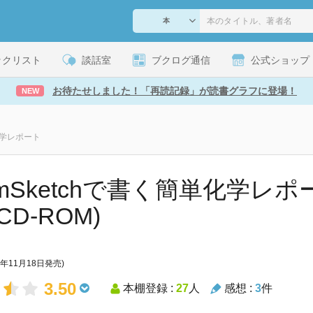
ックリスト
談話室
ブクログ通信
公式ショップ
お待たせしました！「再読記録」が読書グラフに登場！
NEW
単化学レポート
emSketchで書く簡単化学レポ
D-ROM)
4年11月18日発売)
3.50
本棚登録 :
27
人
感想 :
3
件