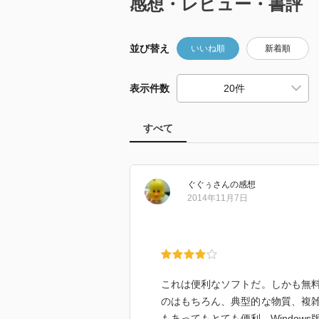
感想・レビュー・書評
並び替え
いいね順
新着順
表示件数
すべて
ぐぐぅ
さん
の感想
2014年11月7日
これは便利なソフトだ。しかも無
のはもちろん、典型的な物質、複
もあってもとても便利。Windo