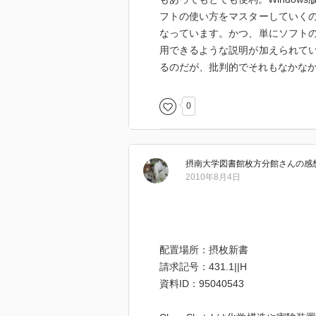
フトの使い方をマスターしていく
なっています。かつ、単にソフト
用できるような説明が加えられて
るのだが、批判的でそれもなかな
0
摂南大学図書館枚方分館
さん
の感
2010年8月4日
配置場所：摂枚新書
請求記号：431.1||H
資料ID：95040543