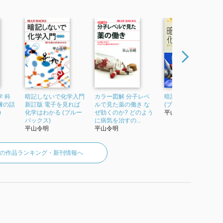
 科
暗記しないで化学入門
カラー図解 分子レベ
暗記しないで化学入
膚の話
新訂版 電子を見れば
ルで見た薬の働き な
(ブルーバックス)
)
化学はわかる (ブルー
ぜ効くのか? どのよう
平山令明
バックス)
に病気を治すの...
平山令明
平山令明
の作品ランキング・新刊情報へ