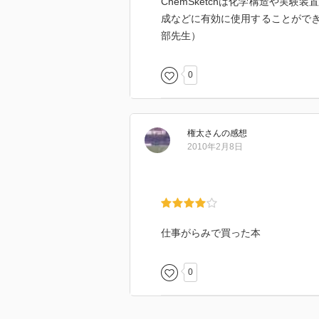
ChemSketchは化学構造や実
成などに有効に使用することがで
部先生）
0
権太
さん
の感想
2010年2月8日
仕事がらみで買った本
0