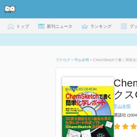
トップ
新刊ニュース
ランキング
ブ
ブクログ
>
平山令明
>
ChemSketchで書く簡
Ch
クスC
平山令明
講談社
(200