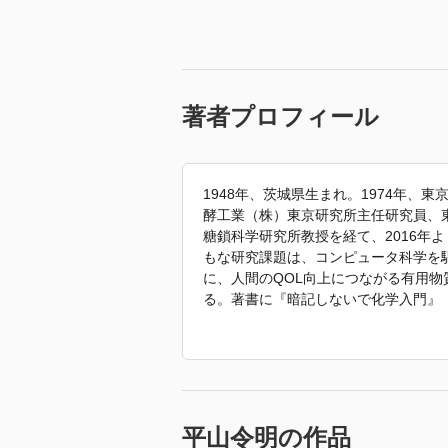
著者プロフィール
1948年、茨城県生まれ。1974年
酵工業（株）東京研究所主任研究員、
糖鎖科学研究所教授を経て、2016年
もな研究課題は、コンピュータ科学を
に、人間のQOL向上につながる有用
る。著書に『暗記しないで化学入門』
学』『カラー図解 分子レベルで見た
ルーバックス）など。
「2020年 『カラー図解 分子レベ
のか？』 で使われていた紹介文から
平山令明の作品