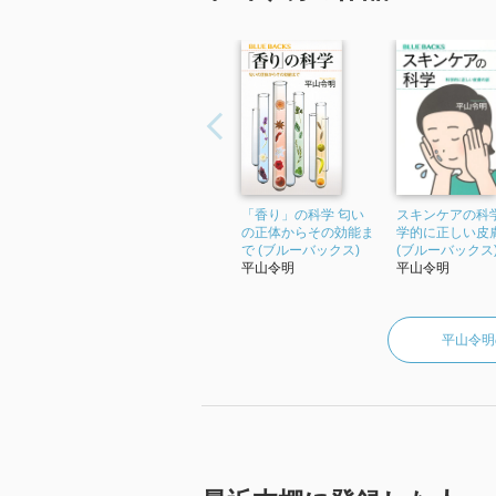
「香り」の科学 匂い
スキンケアの科学
の正体からその効能ま
学的に正しい皮
で (ブルーバックス)
(ブルーバックス
平山令明
平山令明
平山令明