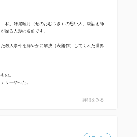
！
——私、妹尾睦月（せのおむつき）の思い人、腹話術師
んが操る人形の名前です。
った殺人事件を鮮やかに解決（表題作）してくれた世界
のもの。
ステリーやった。
詳細をみる