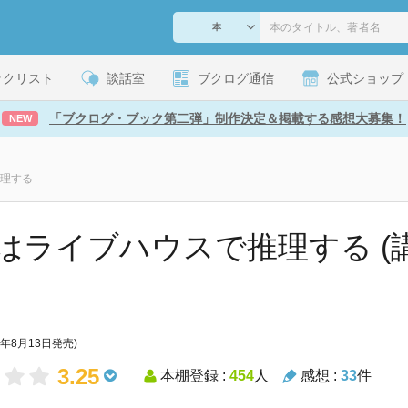
ックリスト
談話室
ブクログ通信
公式ショップ
「ブクログ・ブック第二弾」制作決定＆掲載する感想大募集！
NEW
理する
はライブハウスで推理する (
4年8月13日発売)
3.25
本棚登録 :
454
人
感想 :
33
件