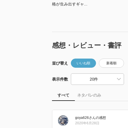
格が生み出すギャ...
感想・レビュー・書評
並び替え
いいね順
新着順
表示件数
すべて
ネタバレのみ
goya626
さん
の感想
2020年6月28日