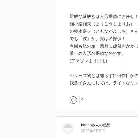
難解な謎解きは人形探偵にお任せ
鞠小路鞠夫（まりこうじまりお）
の朝永嘉夫（ともながよしお）さ
でも「彼」が、実は名探偵！
今回も私の弟・葉月に嫌疑がかか
唯一の人形名探偵なのです。
(アマゾンより引用)
シリーズ物とは知らずに何作目か
我孫子さんにしては、ライトなミ
0
babap
さん
の感想
2020年3月8日