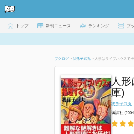
トップ
新刊ニュース
ランキング
ブ
ブクログ
>
我孫子武丸
>
人形はライブハウスで推
人形
庫)
我孫子武丸
講談社
(200