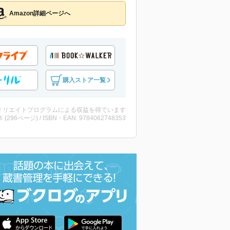
Amazon詳細ページへ
購入ストア一覧
ィリエイトプログラムによる収益を得ています
・本 (296ページ) / ISBN・EAN: 9784062748353