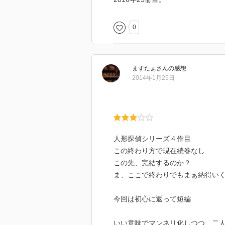
0
ますたぁ
さん
の感想
2014年1月25日
人形探偵シリーズ４作目
この終わり方で現在続巻なし
この先、完結するのか？
ま、ここで終わりでもまぁ納得い
今回は初心に返って短編
いい意味でマンネリ化しつつ、二