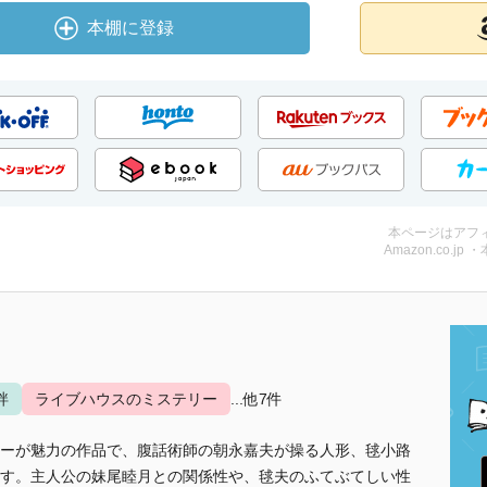
本棚に登録
本ページはアフ
Amazon.co.jp 
絆
ライブハウスのミステリー
...他7件
ーが魅力の作品で、腹話術師の朝永嘉夫が操る人形、毬小路
す。主人公の妹尾睦月との関係性や、毬夫のふてぶてしい性