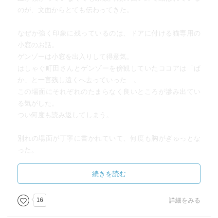
のが、文面からとても伝わってきた。
なぜか強く印象に残っているのは、ドアに付ける猫専用の
小窓のお話。
ゲンゾーは小窓を出入りして得意気。
はしゃぐ町田さんとゲンゾーを傍観していたココアは「ば
か」と一言残し遠くへ去っていった…。
この場面にそれぞれのたまらなく良いところが滲み出てい
る気がした。
つい何度も読み返してしまう。
別れの場面が丁寧に書かれていて、何度も胸がぎゅっとな
った。
亡くなったあとで、もっとしてあげられることがあったん
じゃないか、と後悔するのは誰にでもあること。
続きを読む
でも生きて一緒にいられる間はなかなかそれに気づけな
い。
16
詳細をみる
今当たり前にある幸せを強く意識させられた。