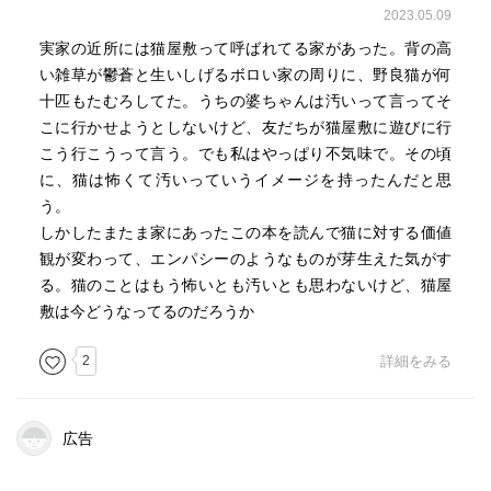
2023.05.09
実家の近所には猫屋敷って呼ばれてる家があった。背の高
い雑草が鬱蒼と生いしげるボロい家の周りに、野良猫が何
十匹もたむろしてた。うちの婆ちゃんは汚いって言ってそ
こに行かせようとしないけど、友だちが猫屋敷に遊びに行
こう行こうって言う。でも私はやっぱり不気味で。その頃
に、猫は怖くて汚いっていうイメージを持ったんだと思
う。
しかしたまたま家にあったこの本を読んで猫に対する価値
観が変わって、エンパシーのようなものが芽生えた気がす
る。猫のことはもう怖いとも汚いとも思わないけど、猫屋
敷は今どうなってるのだろうか
2
詳細をみる
広告