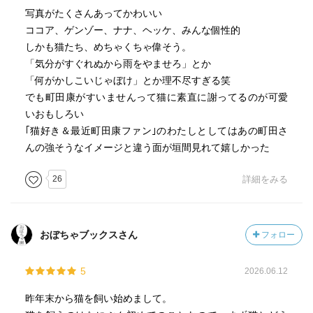
写真がたくさんあってかわいい
ココア、ゲンゾー、ナナ、ヘッケ、みんな個性的
しかも猫たち、めちゃくちゃ偉そう。
「気分がすぐれぬから雨をやませろ」とか
「何がかしこいじゃぼけ」とか理不尽すぎる笑
でも町田康がすいませんって猫に素直に謝ってるのが可愛
いおもしろい
｢猫好き＆最近町田康ファン｣のわたしとしてはあの町田さ
んの強そうなイメージと違う面が垣間見れて嬉しかった
26
詳細をみる
おぼちゃブックスさん
フォロー
5
2026.06.12
昨年末から猫を飼い始めまして。