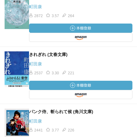
町田康
2872
3.57
264
きれぎれ (文春文庫)
町田康
2537
3.30
221
パンク侍、斬られて候 (角川文庫)
町田康
2441
3.77
226