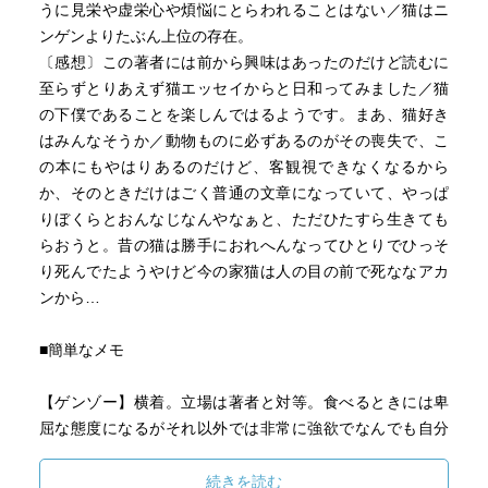
うに見栄や虚栄心や煩悩にとらわれることはない／猫はニ
ンゲンよりたぶん上位の存在。
〔感想〕この著者には前から興味はあったのだけど読むに
至らずとりあえず猫エッセイからと日和ってみました／猫
の下僕であることを楽しんではるようです。まあ、猫好き
はみんなそうか／動物ものに必ずあるのがその喪失で、こ
の本にもやはりあるのだけど、客観視できなくなるから
か、そのときだけはごく普通の文章になっていて、やっぱ
りぼくらとおんなじなんやなぁと、ただひたすら生きても
らおうと。昔の猫は勝手におれへんなってひとりでひっそ
り死んでたようやけど今の家猫は人の目の前で死ななアカ
ンから…
■簡単なメモ
【ゲンゾー】横着。立場は著者と対等。食べるときには卑
屈な態度になるがそれ以外では非常に強欲でなんでも自分
のものにしようとする。いろいろやんちゃをしたが今では
一人前？
続きを読む