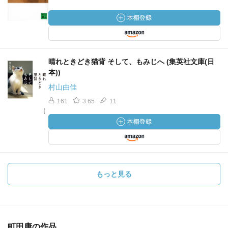
晴れときどき猫背 そして、もみじへ (集英社文庫(日
本))
村山由佳
161
3.65
11
もっと見る
町田康の作品