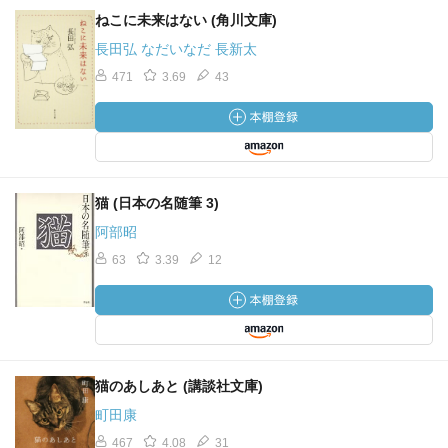
ねこに未来はない (角川文庫)
長田弘 なだいなだ 長新太
471
3.69
43
猫 (日本の名随筆 3)
阿部昭
63
3.39
12
猫のあしあと (講談社文庫)
町田康
467
4.08
31