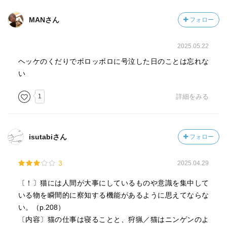
MANさん
フォロー
2025.05.22
ヘッケのくだりでボロッボロに号泣した日のことは忘れな
い
1
詳細をみる
isutabiさん
フォロー
3
2025.04.29
〔！〕猫には人間が大事にしているものや意識を集中して
いる物を瞬間的に察知する機能があるように思えてならな
い。（p.208）
〔内容〕猫の仕事は寝ることと、狩猟／猫はニンゲンのよ