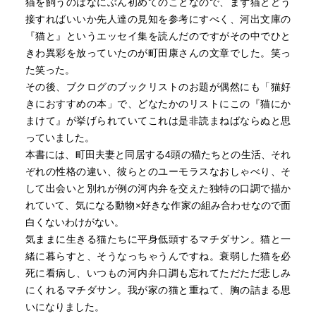
猫を飼うのはなにぶん初めてのことなので、まず猫とどう
接すればいいか先人達の見知を参考にすべく、河出文庫の
『猫と』というエッセイ集を読んだのですがその中でひと
きわ異彩を放っていたのが町田康さんの文章でした。笑っ
た笑った。
その後、ブクログのブックリストのお題が偶然にも「猫好
きにおすすめの本」で、どなたかのリストにこの『猫にか
まけて』が挙げられていてこれは是非読まねばならぬと思
っていました。
本書には、町田夫妻と同居する4頭の猫たちとの生活、それ
ぞれの性格の違い、彼らとのユーモラスなおしゃべり、そ
して出会いと別れが例の河内弁を交えた独特の口調で描か
れていて、気になる動物×好きな作家の組み合わせなので面
白くないわけがない。
気ままに生きる猫たちに平身低頭するマチダサン。猫と一
緒に暮らすと、そうなっちゃうんですね。衰弱した猫を必
死に看病し、いつもの河内弁口調も忘れてただただ悲しみ
にくれるマチダサン。我が家の猫と重ねて、胸の詰まる思
いになりました。