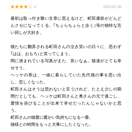
4
2024.01.30
最初は取っ付き難い文章に思えるけど、町田康節がどんど
んクセになってくる。｢ちょらちょらと歩く｣等の独特な言
い回しが大好き。
猫たちに翻弄される町田さんの泣き笑いの日々に、思わず
｢はは、おもろ｣と笑ってしまう。
間に挟まれている写真がまた、良いなぁ。猫達がとても幸
せそう。
ヘッケの章は、一緒に暮らしていた先代猫の事を思い出
し、悲しくなった。
町田さんはそうは思わないと言うけれど、たとえ少しの期
間だとしても、ヘッケは町田さんと奥さんの元で過ごし、
愛情を浴びることが出来て幸せだったんじゃないかと思
う。
町田さんの猫愛に暖かい気持ちになる一冊。
猫様との時間をもっと大事にしたくなった。