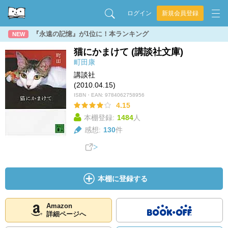
ログイン
新規会員登録
『永遠の記憶』が1位に！本ランキング
NEW
猫にかまけて (講談社文庫)
町田康
講談社
(2010.04.15)
ISBN・EAN:
9784062758956
4.15
本棚登録:
1484
人
感想:
130
件
本棚に登録する
Amazon
詳細ページへ