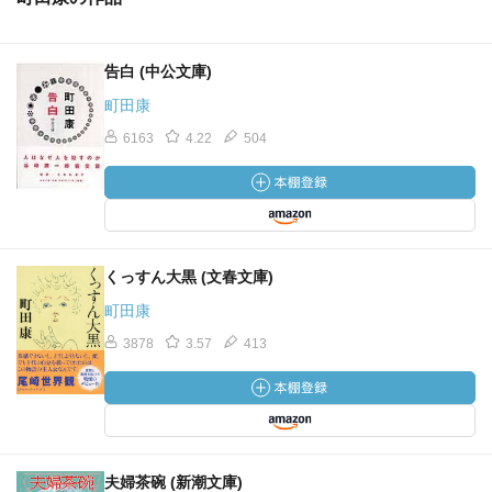
告白 (中公文庫)
町田康
6163
4.22
504
くっすん大黒 (文春文庫)
町田康
3878
3.57
413
夫婦茶碗 (新潮文庫)