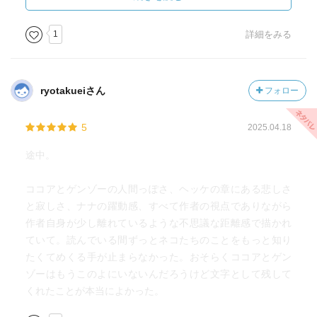
【ココア】それなりに勤勉。女性のようだ。姉御肌。もの
ごとに対する執着は薄く、思い切りがいい。著者より上位
1
詳細をみる
存在。
【ナナ】最年少の家族。女性ながら非常に乱暴で神仏を破
壊しまくりゲンゾーと日々抗争を繰り広げている。ヘッケ
ryotakueiさん
フォロー
にそっくりなのでたぶん生まれ変わりだろう。手でものを
拾って口に持っていくことができる。後に奈奈と改名、ま
5
2025.04.18
すますパワーアップする。
【ヘッケ】衰弱していた子猫だったのを連れ帰って一年ほ
途中。
どともに暮らし死んだ。
ココアとゲンゾーの人間っぽさ、ヘッケの章にある悲しさ
と寂しさ、ナナの躍動感、すべて作者の視点でありながら
作者自身が少し離れているような不思議な距離感で描かれ
ていて。読んでいる間ずっとネコたちのことをもっと知り
たくてめくる手が止まらなかった。おそらくココアとゲン
ゾーはもうこのよにいないんだろうけど文字として残して
くれたことが本当によかった。