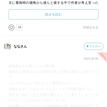
主に看病時の後悔から彼らと接する中で作者が考え至った
「今できることは最大限やっておこう」という境地は、猫
と接する際に限らず、普段の生活や親しい人たちとの関わ
続きを読む
り合う上でもとても大切な真理だと思いました。
さて、家帰ったら猫にかまけよっと。
16
詳細をみる
ななさん
フォロー
2025.08.06
町田康さんの猫エッセイ第1弾。
冒頭から登場するのは気位が高く冷徹な眼差しを持つココ
ア。
そしてやんちゃで犬のように無邪気なゲンゾー。
性格がまさにうちのコたちとそっくりで共感の嵐だった。
何年も一緒にいると言葉が通じなくても考えていることや
やりたいことがお互いにわかってくる。
血が繋がっていなくても家族同然の固い絆で結ばれている