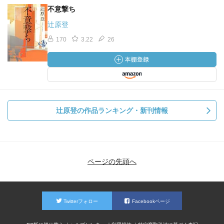
不意撃ち
辻原登
170
3.22
26
辻原登の作品ランキング・新刊情報
ページの先頭へ
Twitterフォロー
Facebookページ