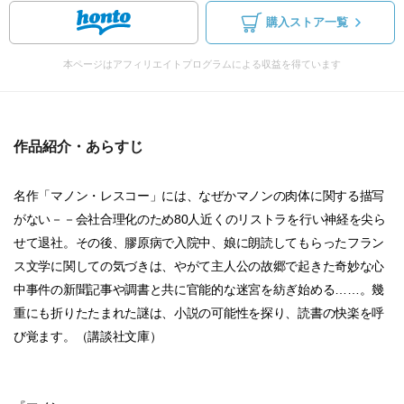
購入ストア一覧
本ページはアフィリエイトプログラムによる収益を得ています
作品紹介・あらすじ
名作「マノン・レスコー」には、なぜかマノンの肉体に関する描写
がない－－会社合理化のため80人近くのリストラを行い神経を尖ら
せて退社。その後、膠原病で入院中、娘に朗読してもらったフラン
ス文学に関しての気づきは、やがて主人公の故郷で起きた奇妙な心
中事件の新聞記事や調書と共に官能的な迷宮を紡ぎ始める……。幾
重にも折りたたまれた謎は、小説の可能性を探り、読書の快楽を呼
び覚ます。（講談社文庫）