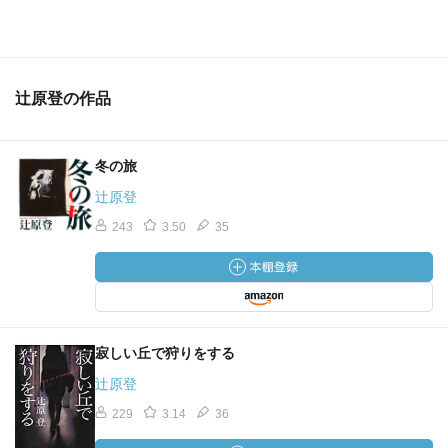
辻原登の作品
冬の旅
辻原登
243
3.50
35
寂しい丘で狩りをする
辻原登
229
3.14
36