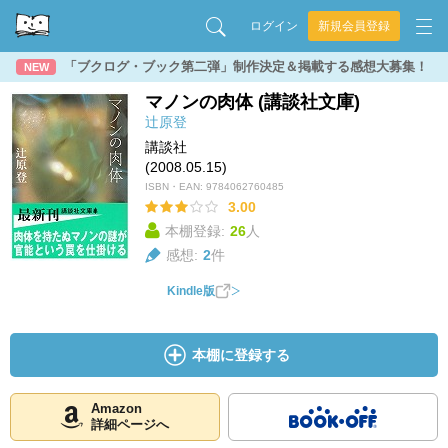
ログイン
新規会員登録
「ブクログ・ブック第二弾」制作決定＆掲載する感想大募集！
NEW
マノンの肉体 (講談社文庫)
辻原登
講談社
(2008.05.15)
ISBN・EAN:
9784062760485
3.00
本棚登録:
26
人
感想:
2
件
Kindle版
本棚に登録する
Amazon
詳細ページへ