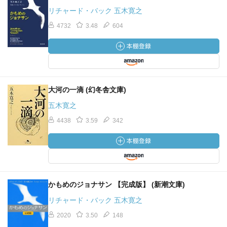
リチャード・バック 五木寛之
4732
3.48
604
大河の一滴 (幻冬舎文庫)
五木寛之
4438
3.59
342
かもめのジョナサン 【完成版】 (新潮文庫)
リチャード・バック 五木寛之
2020
3.50
148