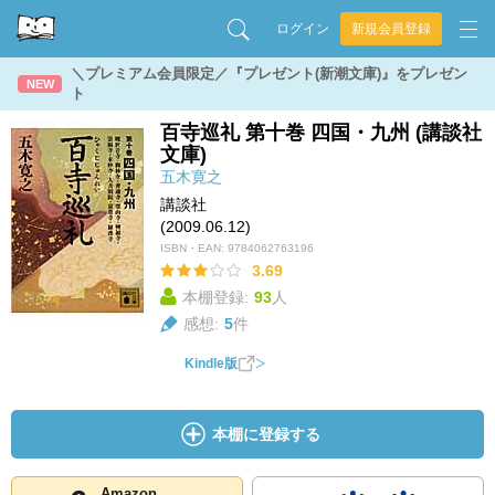
ログイン
新規会員登録
＼プレミアム会員限定／『プレゼント(新潮文庫)』をプレゼン
NEW
ト
百寺巡礼 第十巻 四国・九州 (講談社
文庫)
五木寛之
講談社
(2009.06.12)
ISBN・EAN:
9784062763196
3.69
本棚登録:
93
人
感想:
5
件
Kindle版
本棚に登録する
Amazon