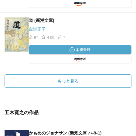
道 (新潮文庫)
白洲正子
97
4.06
7
もっと見る
五木寛之の作品
かもめのジョナサン (新潮文庫 ハ-9-1)