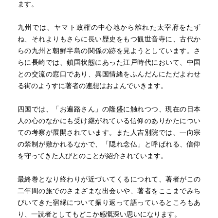
ます。
九州では、ヤマト政権の中心地から離れた太宰府をたず
ね、それよりもさらに長い歴史をもつ観世音寺に、古代か
らの九州と朝鮮半島の関係の跡を見ようとしています。さ
らに長崎では、鎖国状態にあった江戸時代において、中国
との交流の窓口であり、異国情緒をふんだんにただよわせ
る街のようすに著者の連想はおよんでいきます。
四国では、「お遍路さん」の隆盛に触れつつ、現在の日本
人の心のなかにも受け継がれている信仰のありかたについ
ての考察が展開されています。また人吉別院では、一向宗
の禁制が敷かれるなかで、「隠れ念仏」と呼ばれる、信仰
を守ってきた人びとのことが紹介されています。
最終巻となり終わりが近づいてくるにつれて、著者がこの
二年間の旅でのさまざまな出会いや、著者をここまでみち
びいてきた宿縁について振り返って語っているところもあ
り、一読者としてもどこか感慨深い思いになります。