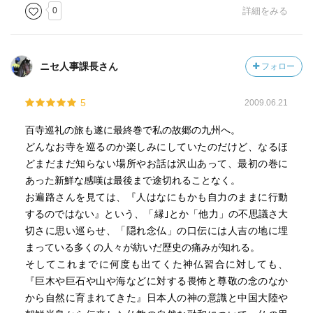
0
詳細をみる
ニセ人事課長さん
フォロー
5
2009.06.21
百寺巡礼の旅も遂に最終巻で私の故郷の九州へ。
どんなお寺を巡るのか楽しみにしていたのだけど、なるほ
どまだまだ知らない場所やお話は沢山あって、最初の巻に
あった新鮮な感嘆は最後まで途切れることなく。
お遍路さんを見ては、『人はなにもかも自力のままに行動
するのではない』という、「縁｣とか「他力」の不思議さ大
切さに思い巡らせ、「隠れ念仏」の口伝には人吉の地に埋
まっている多くの人々が紡いだ歴史の痛みが知れる。
そしてこれまでに何度も出てくた神仏習合に対しても、
『巨木や巨石や山や海などに対する畏怖と尊敬の念のなか
から自然に育まれてきた』日本人の神の意識と中国大陸や