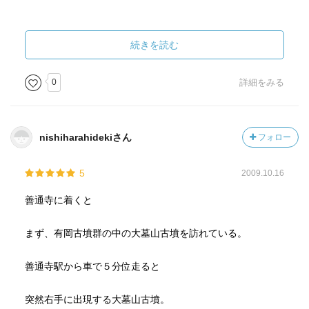
続きを読む
0
詳細をみる
nishiharahidekiさん
フォロー
5
2009.10.16
善通寺に着くと
まず、有岡古墳群の中の大墓山古墳を訪れている。
善通寺駅から車で５分位走ると
突然右手に出現する大墓山古墳。