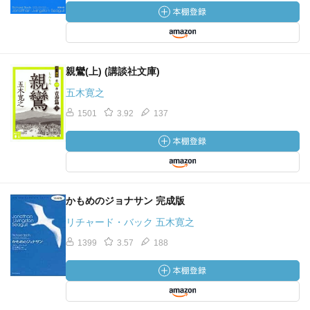
親鸞(上) (講談社文庫)
五木寛之
1501
3.92
137
かもめのジョナサン 完成版
リチャード・バック 五木寛之
1399
3.57
188