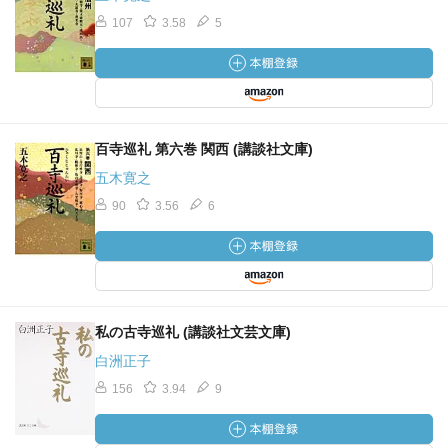
107
3.58
5
百寺巡礼 第六巻 関西 (講談社文庫)
五木寛之
90
3.56
6
私の古寺巡礼 (講談社文芸文庫)
白洲正子
156
3.94
9