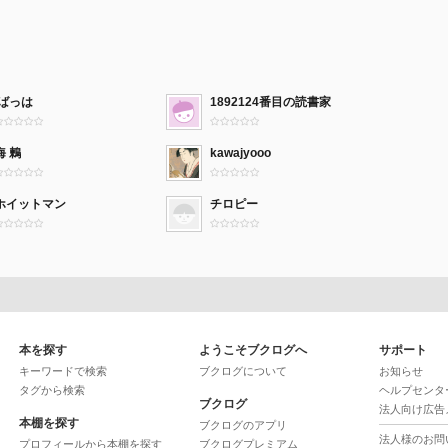
.ばっは
1892124番目の読書家
晦 鶫
kawajyooo
ホイットマン
チロピー
本を探す
ようこそブクログへ
サポート
キーワードで検索
ブクログについて
お知らせ
タグから検索
ヘルプセンタ
ブクログ
法人向け広告
本棚を探す
ブクログのアプリ
法人様のお問
プロフィールから本棚を探す
ブクログプレミアム