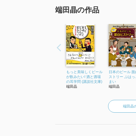
端田晶の作品
もっと美味しくビール
日本のビール 面
が飲みたい! 酒と酒場
ストリー ぷはっ
の耳学問 (講談社文庫)
まい
端田晶
端田晶
端田晶