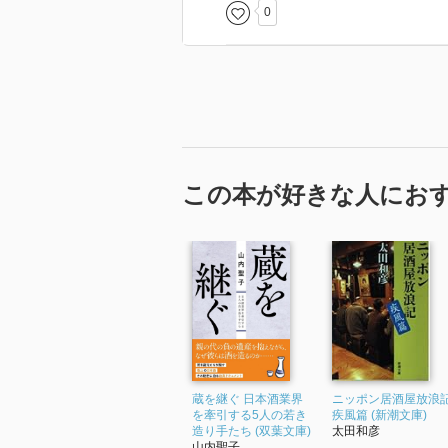
0
この本が好きな人にお
蔵を継ぐ 日本酒業界
ニッポン居酒屋放浪
を牽引する5人の若き
疾風篇 (新潮文庫)
造り手たち (双葉文庫)
太田和彦
山内聖子