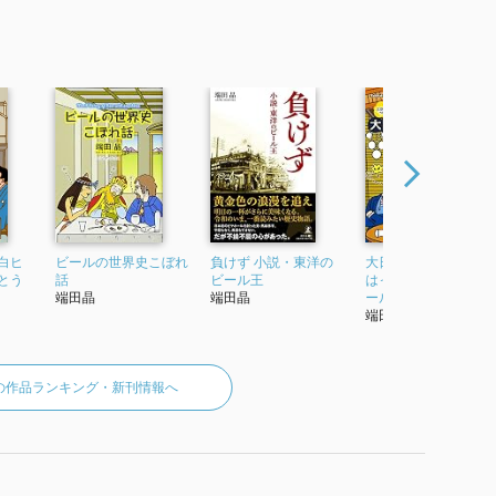
白ヒ
ビールの世界史こぼれ
負けず 小説・東洋の
大日本麦酒の誕生 ぷ
とう
話
ビール王
はっとうまい日本の
端田晶
端田晶
ール面白ヒストリー
端田晶
の作品ランキング・新刊情報へ