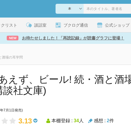
ックリスト
談話室
ブクログ通信
公式ショップ
お待たせしました！「再読記録」が読書グラフに登場！
NEW
と酒場の耳学問
あえず、ビール! 続・酒と酒
(講談社文庫)
9年7月1日発売)
3.13
本棚登録 :
34
人
感想 :
2
件