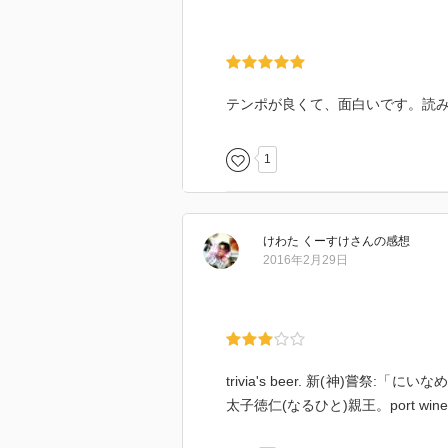
テンポが良くて、面白いです。読
1
けわた くーすけ
さん
の感想
2016年2月29日
trivia's beer. 新(神)嘗
太子徳仁(なるひと)親王。port wine, sherr