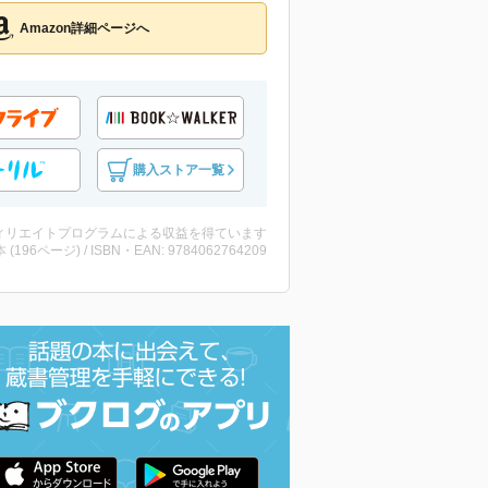
Amazon詳細ページへ
購入ストア一覧
ィリエイトプログラムによる収益を得ています
・本 (196ページ) / ISBN・EAN: 9784062764209