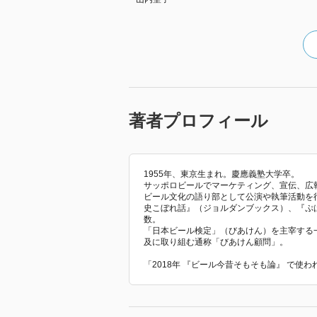
著者プロフィール
1955年、東京生まれ。慶應義塾大学卒。
サッポロビールでマーケティング、宣伝、広報
ビール文化の語り部として公演や執筆活動を
史こぼれ話』（ジョルダンブックス）、『ぷ
数。
「日本ビール検定」（びあけん）を主宰する
及に取り組む通称「びあけん顧問」。
「2018年 『ビール今昔そもそも論』 で使