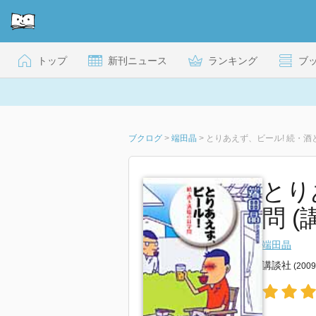
トップ
新刊ニュース
ランキング
ブ
ブクログ
>
端田晶
>
とりあえず、ビール! 続・酒
とり
問 
端田晶
講談社
(200