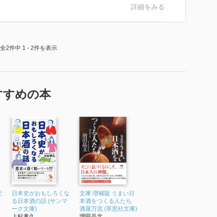
詳細をみる
全2件中 1 - 2件を表示
すすめの本
記
日本史がおもしろくな
文庫 増補版 うまい日
る日本酒の話 (サンマ
本酒をつくる人たち
ーク文庫)
酒屋万流 (草思社文庫)
上杉孝久
増田晶文