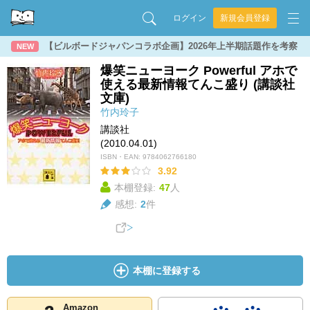
ログイン
新規会員登録
【ビルボードジャパンコラボ企画】2026年上半期話題作を考察
NEW
爆笑ニューヨーク Powerful アホで
使える最新情報てんこ盛り (講談社
文庫)
竹内玲子
講談社
(2010.04.01)
ISBN・EAN:
9784062766180
3.92
本棚登録:
47
人
感想:
2
件
本棚に登録する
Amazon