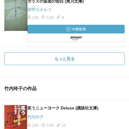
ガラスの仮面の告白 (角川文庫)
姫野カオルコ
118
3.19
9
もっと見る
竹内玲子の作品
笑うニューヨーク Deluxe (講談社文庫)
竹内玲子
115
3.55
11