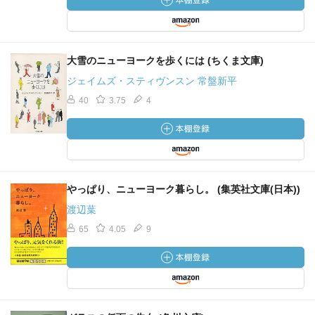
大雪のニューヨークを歩くには (ちくま文庫)
ジェイムズ・スティヴンスン 常盤新平
40
3.75
4
やっぱり、ニューヨーク暮らし。 (集英社文庫(日本))
渡辺葉
65
4.05
9