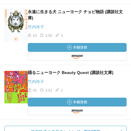
永遠に生きる犬 ニューヨーク チョビ物語 (講談社文
庫)
竹内玲子
43
4.00
3
踊るニューヨーク Beauty Quest (講談社文庫)
竹内玲子
42
3.61
2