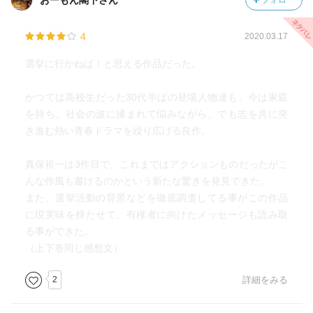
おーもん閣下さん
フォロー
4
2020.03.17
選挙に行かねば！と思える作品だった。
かつては高校生だった30代半ばの登場人物達も、今は家庭
を持ち、社会の波に揉まれて悩みながら、でも志を共に突
き進む熱い青春ドラマを繰り広げる良作。
真保裕一は3作目で、これまではアクションものだったがこ
んな作風も書けるのかという新たな驚きを発見できた。
また、選挙活動の背景などを徹底調査してる事がこの作品
に現実味を持たせて、有権者に向けたメッセージも読み取
る事ができた。
（上下巻同じ感想文）
2
詳細をみる