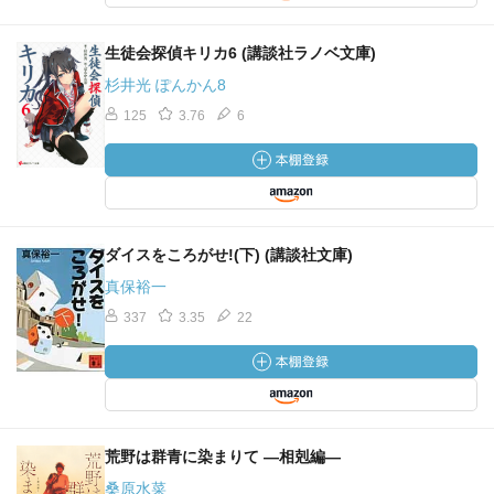
生徒会探偵キリカ6 (講談社ラノベ文庫)
杉井光 ぽんかん8
125
3.76
6
ダイスをころがせ!(下) (講談社文庫)
真保裕一
337
3.35
22
荒野は群青に染まりて ―相剋編―
桑原水菜