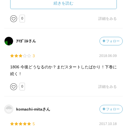
僕らは戻ることはできない。
続きを読む
さて、この物語の主人公は、
0
詳細をみる
新聞記者の職を捨て、
政界に打って出ることを決める。
自分なりの正義を貫こうと立ち上がる。
ｱﾏｶﾞｴﾙさん
フォロー
何もわからないところから、
ひとつずつ学んでいく。
3
2018.06.09
頼りになるのは自らの信念だけ。
選挙に打って出て、打ちひしがれながらも、
1806 今後どうなるのか？まだスタートしたばかり！下巻に
善戦する・もしくは見事に当選する。
続く！
ただ、それだけの物語ではない。
選挙戦を戦う中で、家族の秘密が暴かれる。
0
詳細をみる
家族の絆が問われる。
その時、僕はどう考え、どう動くだろうか。
komachi-mitaさん
フォロー
5
2017.10.18