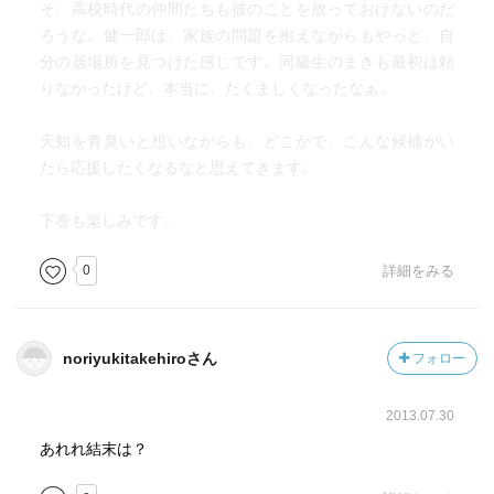
そ、高校時代の仲間たちも彼のことを放っておけないのだ
ろうな。健一郎は、家族の問題を抱えながらもやっと、自
分の居場所を見つけた感じです。同級生のまきも最初は頼
りなかったけど、本当に、たくましくなったなぁ。
天知を青臭いと想いながらも、どこかで、こんな候補がい
たら応援したくなるなと思えてきます。
下巻も楽しみです。
0
詳細をみる
noriyukitakehiroさん
フォロー
2013.07.30
あれれ結末は？