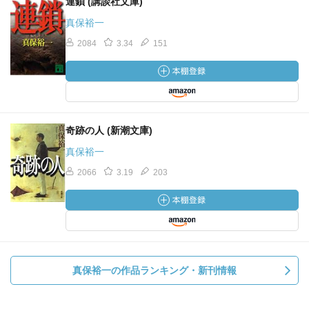
連鎖 (講談社文庫)
真保裕一
2084
3.34
151
奇跡の人 (新潮文庫)
真保裕一
2066
3.19
203
真保裕一の作品ランキング・新刊情報