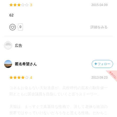
3
2015.04.09
62
0
詳細をみる
広告
匿名希望さん
フォロー
4
2013.09.23
コネもお金もない天知達彦が、高校時代の親友の駒井健一
郎とともに国会議員を目指していくと言うストーリー。
天知は、まっすぐで真面目な性格で、決して老練な政治の
世界ではやっていけないだろうなと思える性格。だからこ