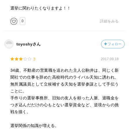
選挙に関わりたくなりますよ！！
0
詳細をみる
toyoshyさん
フォロー
3
2017.09.18
34歳、不動産の営業職を追われた主人公駒井は、同じく新
聞社での仕事を辞めた高校時代のライバル天知に誘われ、
無所属議員として立候補する天知を選挙参謀として手伝う
ことに。
手作りの選挙事務所、旧知の友人を頼った人脈、退職金を
つぎ込んだだけの心もとない選挙資金など、逆境からの挑
戦を描く。
選挙関係の知識が増える。