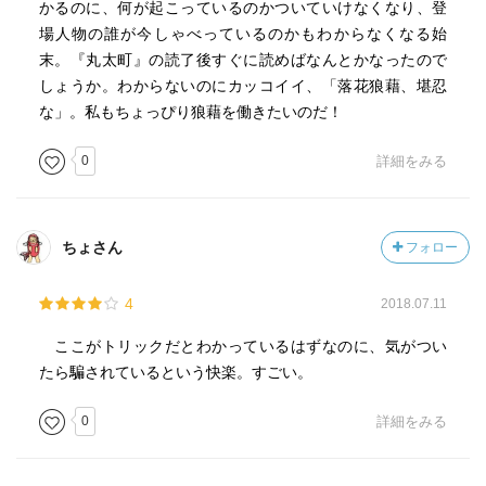
かるのに、何が起こっているのかついていけなくなり、登
作品全体の筋としては、綾織文郎と文郎の弟の綾織武郎
場人物の誰が今しゃべっているのかもわからなくなる始
が「黄母衣内記」を巡って対立し、綾織文郎は龍樹家の龍
末。『丸太町』の読了後すぐに読めばなんとかなったので
師を雇って、綾織武郎が「ささめきの山月」を雇って双龍
しょうか。わからないのにカッコイイ、「落花狼藉、堪忍
会に挑む準備をする…と見せかける。しかし、実は綾織文
な」。私もちょっぴり狼藉を働きたいのだ！
郎と綾織武郎は手を組んでおり、綾織耕作の子どもであり
綾織操子が耕作を殺害したとして、双龍会を開くというも
0
詳細をみる
のだった。この話の持って行き方にも意外性がある。総じ
て驚愕というほどではないが、十分な意外性があり、何よ
り先が気になって読み進めることができる。
ちょさん
フォロー
龍樹家のメンバーが双龍会に挑む準備をするのが物語前
半。ここでは鳥辺野有という、もと龍樹家の龍師だったも
4
2018.07.11
のが出てくる。この鳥辺野有の存在がこの物語のポイント
の一つ。鳥辺野有が龍樹家の味方なのか、ささめきの山月
ここがトリックだとわかっているはずなのに、気がつい
の手先なのか。その辺りがあいまいでどちらにも取れる。
たら騙されているという快楽。すごい。
この鳥辺野有の視点から描かれたパートに叙述トリックが
ある。鳥辺野有が少女と一緒に行動しているが、ここに9年
0
詳細をみる
前のシーンが含まれている。龍樹落花がかつて青蓮院に誘
拐されようとしたときに、それを防ぐためにささめきの山