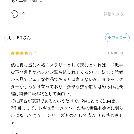
あと二作も読む。
0
詳細をみる
FTさん
フォロー
4
2016.08.14
仮に真っ当な本格ミステリーとして読むとすれば、ド派手
な飛び道具がバンバン撃ち込まれてくるので、決して読者
から見てフェアな作品であるとは言えないが、各キャラク
ターがしっかり立っており、多彩な技が散りばめられた長
編は純粋に読み物として面白い。
特に舞台が京都であるというだけで、私にとっては尚更。
2作目にして、レギュラーメンバーたちの素性も徐々に明ら
かになってきて、シリーズものとして広がりも感じさせ
る。