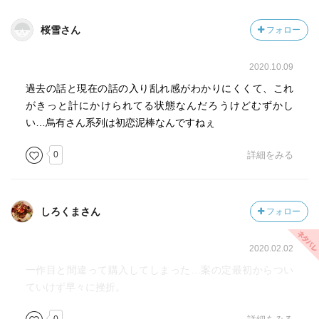
桜雪さん
フォロー
2020.10.09
過去の話と現在の話の入り乱れ感がわかりにくくて、これ
がきっと計にかけられてる状態なんだろうけどむずかし
い…烏有さん系列は初恋泥棒なんですねぇ
0
詳細をみる
しろくまさん
フォロー
2020.02.02
一作目と間違って購入してしまった…案の定最初からつい
ていけず早々に挫折。