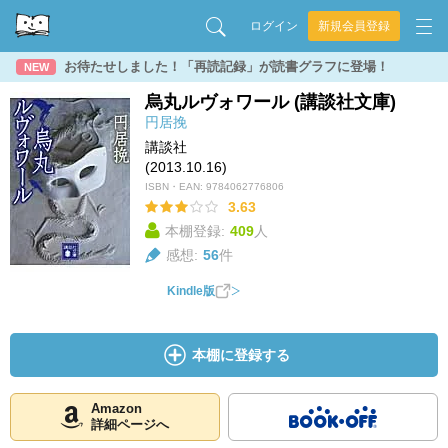
ログイン
新規会員登録
お待たせしました！「再読記録」が読書グラフに登場！
NEW
烏丸ルヴォワール (講談社文庫)
円居挽
講談社
(2013.10.16)
ISBN・EAN:
9784062776806
3.63
本棚登録:
409
人
感想:
56
件
Kindle版
本棚に登録する
Amazon
詳細ページへ