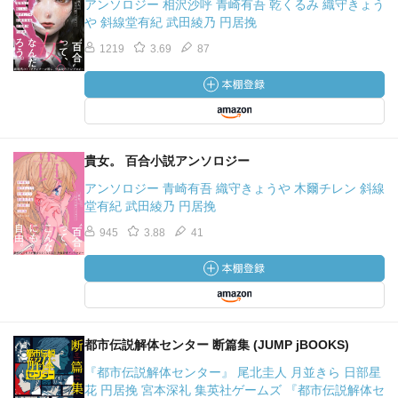
アンソロジー 相沢沙呼 青崎有吾 乾くるみ 織守きょう
や 斜線堂有紀 武田綾乃 円居挽
1219
3.69
87
貴女。 百合小説アンソロジー
アンソロジー 青崎有吾 織守きょうや 木爾チレン 斜線
堂有紀 武田綾乃 円居挽
945
3.88
41
都市伝説解体センター 断篇集 (JUMP jBOOKS)
『都市伝説解体センター』 尾北圭人 月並きら 日部星
花 円居挽 宮本深礼 集英社ゲームズ 『都市伝説解体セ