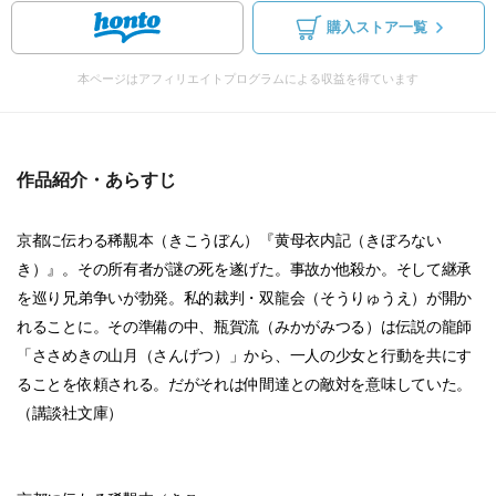
購入ストア一覧
本ページはアフィリエイトプログラムによる収益を得ています
作品紹介・あらすじ
京都に伝わる稀覯本（きこうぼん）『黄母衣内記（きぼろない
き）』。その所有者が謎の死を遂げた。事故か他殺か。そして継承
を巡り兄弟争いが勃発。私的裁判・双龍会（そうりゅうえ）が開か
れることに。その準備の中、瓶賀流（みかがみつる）は伝説の龍師
「ささめきの山月（さんげつ）」から、一人の少女と行動を共にす
ることを依頼される。だがそれは仲間達との敵対を意味していた。
（講談社文庫）