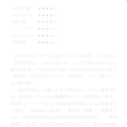
○ 総合評価 ★★★★☆
○ サプライズ ★★★★☆
○ 熱中度 ★★★★☆
○ インパクト ★★★☆☆
○ キャラクター★★★★☆
○ 読後感 ★★★★☆
丸田町ルヴォワールに続くシリーズ第2弾。この作品は
「黄母衣内記」（ぎぼろないき）という古書を中心とした
物語である。平安時代から続く伝統的な私的裁判である
「双龍会」の存在がポイント。双龍会は、下手に負けると
大火傷を負う。
「黄母衣内記」を欲しがる人物は多い。その「黄母衣内
記」を所持しているのは絢織耕作という美術教師。前作、
丸田町ルヴォワールにより龍樹家の龍師になった御堂達也
（發王）、城坂論語（白澤）、瓶賀流（亜鴉）、龍樹撫子
らが、綾城耕作の兄である綾城文郎の依頼を受け、「黄母
衣内記」を手に入れるための行動を起こす。達也が絢織耕