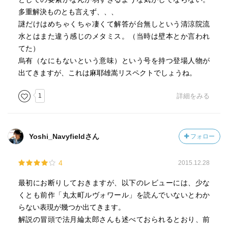
多重解決ものとも言えず、、、
謎だけはめちゃくちゃ凄くて解答が台無しという清涼院流
水とはまた違う感じのメタミス。（当時は壁本とか言われ
てた）
烏有（なにもないという意味）という号を持つ登場人物が
出てきますが、これは麻耶雄嵩リスペクトでしょうね。
1
詳細をみる
Yoshi_Navyfieldさん
フォロー
4
2015.12.28
最初にお断りしておきますが、以下のレビューには、少な
くとも前作「丸太町ルヴォワール」を読んでいないとわか
らない表現が幾つか出てきます。
解説の冒頭で法月綸太郎さんも述べておられるとおり、前