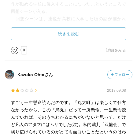
作が勤める学校に侵入することになった…というところで
回想シーンが入る。
回想シーンは、達也が高校に入学した頃の話が描かれ
る。図書館の本の文字が盗まれ、ページが白紙になった本
が見つかるという話。これを素直に読むと達也が絢織耕作
続きを読む
が勤める学校に潜入しているシーンと誤信してしまう。円
居挽得意の叙述トリック。前作、今出川ルヴォワールの1章
0
詳細をみる
では、後半の叙述トリック（女性を男性と誤信させる叙述
トリック）を匂わせていた。この作品でも、この回想シー
ンの存在が、「時制を錯覚させる叙述トリック」の存在を
Kazuko Ohtaさん
フォロー
匂わせている。
「烏丸ルヴォワール」を通じて最大の謎は「ささめきの
2
2018.09.08
山月」という龍師が誰かということ。真相は、ささめきの
山月は黄昏郷。青蓮院という双龍会を仕切っている団体の
すごく一生懸命読んだのです。『丸太町』は楽しくて仕方
トップで1000年生きているという噂の男だった。「ささめ
なかったから、この『烏丸』だって一所懸命、一生懸命読
きの山月」は1000年生きるという黄昏郷のお忍びの姿だと
んでいれば、そのうちわかるにちがいないと思って。だけ
いうもの。これは意外性があった。意外性がウリの小説で
ど凡人のアタマにはムリでした(泣)。私的裁判「双龍会」で
はないが、どこかに意外性を用意するということが円居挽
繰り広げられているのがとても面白いことだというのはわ
の作風なのだろう。