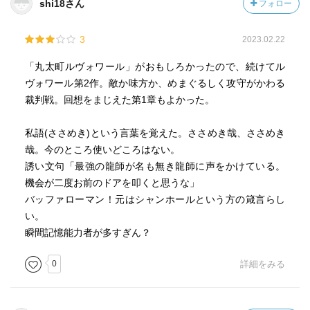
shi18さん
フォロー
3
2023.02.22
「丸太町ルヴォワール」がおもしろかったので、続けてル
ヴォワール第2作。敵か味方か、めまぐるしく攻守がかわる
裁判戦。回想をまじえた第1章もよかった。
私語(ささめき)という言葉を覚えた。ささめき哉、ささめき
哉。今のところ使いどころはない。
誘い文句「最強の龍師が名も無き龍師に声をかけている。
機会が二度お前のドアを叩くと思うな」
バッファローマン！元はシャンホールという方の箴言らし
い。
瞬間記憶能力者が多すぎん？
0
詳細をみる