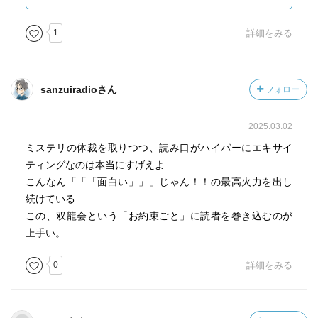
きますが、あと一つだけ。
流、達也、論語、撫子、そして落花など登場人物が多く、
1
詳細をみる
誰が主人公とは特定はできませんが、今回はそのうちの何
人かの過去に関わるエピソードも出てきます。
それらは時に痛快で、でも時に切なくほろ苦く、「ああ、
sanzuiradioさん
フォロー
青春やなぁ」と心を熱くさせられます。
生馬の目を抜くような壮絶で厳しい双龍会の場面と比して
2025.03.02
のメリハリもよく効いてます。
そしてクライマックスでは、再び騙されていたことに気づ
ミステリの体裁を取りつつ、読み口がハイパーにエキサイ
き（信じられへん！）、意味深なラストを読み終えるとす
ティングなのは本当にすげえよ
ぐに、続きが読みたくなること請け合いです。
こんなん「「「面白い」」」じゃん！！の最高火力を出し
ああ、続きがあるありがたさ！次作も楽しみです。
続けている
この、双龍会という「お約束ごと」に読者を巻き込むのが
上手い。
0
詳細をみる