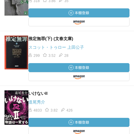
318
3.86
35
推定無罪(下) (文春文庫)
スコット・トゥロー 上田公子
299
3.52
28
いけないII
道尾秀介
4833
3.82
426