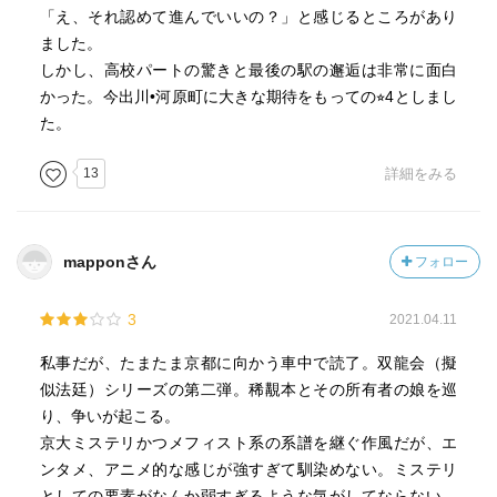
「え、それ認めて進んでいいの？」と感じるところがあり
ました。
しかし、高校パートの驚きと最後の駅の邂逅は非常に面白
かった。今出川•河原町に大きな期待をもっての⭐︎4としまし
た。
13
詳細をみる
mapponさん
フォロー
3
2021.04.11
私事だが、たまたま京都に向かう車中で読了。双龍会（擬
似法廷）シリーズの第二弾。稀覯本とその所有者の娘を巡
り、争いが起こる。
京大ミステリかつメフィスト系の系譜を継ぐ作風だが、エ
ンタメ、アニメ的な感じが強すぎて馴染めない。ミステリ
としての要素がなんか弱すぎるような気がしてならない。