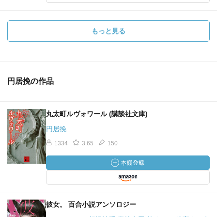
もっと見る
円居挽の作品
丸太町ルヴォワール (講談社文庫)
円居挽
1334
3.65
150
彼女。 百合小説アンソロジー