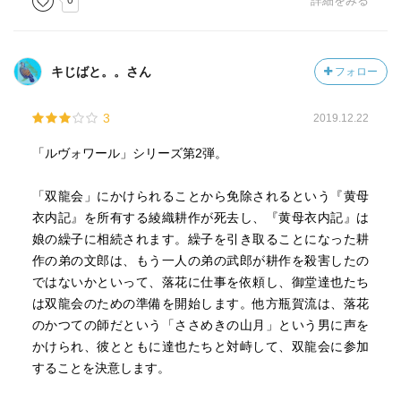
0
詳細をみる
キじばと。。さん
フォロー
3
2019.12.22
「ルヴォワール」シリーズ第2弾。
「双龍会」にかけられることから免除されるという『黄母
衣内記』を所有する綾織耕作が死去し、『黄母衣内記』は
娘の繰子に相続されます。繰子を引き取ることになった耕
作の弟の文郎は、もう一人の弟の武郎が耕作を殺害したの
ではないかといって、落花に仕事を依頼し、御堂達也たち
は双龍会のための準備を開始します。他方瓶賀流は、落花
のかつての師だという「ささめきの山月」という男に声を
かけられ、彼とともに達也たちと対峙して、双龍会に参加
することを決意します。