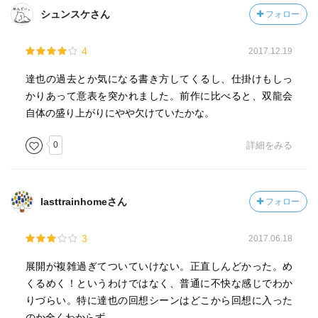
月が仕掛けた双鴉の計。落花の影武者として9年前に京都の
シュンスケさん
フォロー
町で一緒に過ごした鳥辺野有と瓶賀流の姿が挿入されてい
る。これがラストの鳥辺野有と瓶賀流との再会につなが
4
2017.12.19
る。ここから、そもそも鳥辺野有がささめきの山月の影武
者として瓶賀流に仕事を与えていたこととの関係、鳥辺野
達也の過去とか気になる書き方してくるし、仕掛けもしっ
有と瓶賀流の師弟関係の含みが見て取れる。烏丸ルヴォワ
かりあって意表を突かれました。前作に比べると、双龍会
ールの読後感が良いのもこの叙述トリックがあってこそだ
自体の盛り上がりにやや欠けていたかな。
ろう。
黄昏郷＝ささめきの山月とすると、黄昏郷は青蓮院のト
0
詳細をみる
ップとしての仕事をしながら、個人的に瓶賀流の誘拐を阻
止したことになる。そして、この物語では自身の娘である
綾織繰子を助け、青蓮院に来ることを阻止し、恵心に引き
lasttrainhomeさん
フォロー
取らせる。この辺りの動機・真意は想像するしかない。実
はいい人ということなのか、更に裏があるのか。これはシ
3
2017.06.18
リーズの後に描かれるのかもしれない。
さて、「烏丸ルヴォワール」の評価。黄母衣内記を巡る
展開が複雑過ぎてついていけない。正直しんどかった。め
攻防と綾織繰子を御贖（被告人）とする双龍会がテーマ。
くるめく！というわけではなく、普通に不快な感じでわか
鳥辺野有と瓶賀流が9年前に京都で過ごした時間を叙述トリ
りづらい。特に達也の回想シーンはどこから回想に入った
ックとして挿入し、ラストで驚きと良い読後感を与えると
のか全くわからず。