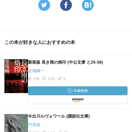
この本が好きな人におすすめの本
新装版 長き雨の烙印 (中公文庫 と25-58)
堂場瞬一
178
3.50
5
今出川ルヴォワール (講談社文庫)
円居挽