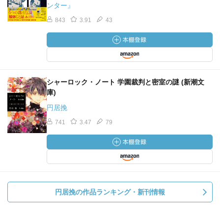
ンター』
843
3.91
43
シャーロック・ノート 学園裁判と密室の謎 (新潮文
庫)
円居挽
741
3.47
79
円居挽の作品ランキング・新刊情報