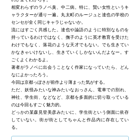
いう構成は円居挽らしい話づくりの上手さを感じる。綾織
相変わらずのラノベ臭、中二病。特に、賢い女性というキ
耕作殺しはトランクのすり替えという陳腐トリック。双龍
ャラクターが通り一遍。丸太町のルージュと達也の学校の
会でもいくつかの可能性が推理として披露されるが、披露
センセが全く同じキャラじゃないか。
される推理はそれほど面白みがない。双龍会でのやり取り
流にはすごく共感した。達也や論語のように特別なものを
としては、達也、論語、瓶賀にも見せ場があり、最後は落
持っているわけではなく、撫子のように英才教育を受けた
花がささめきの山月の正体を暴いて終わる。形はしっかり
わけでもなく、落花のような天才でもない。でも生きてい
できている。総合的に見て、この作品の評価を考える上で
かなきゃいけないし、生きていくしかないんだよなー。す
気になる部分は、1000年生きるという黄昏郷の存在や、青
ごくよくわかるよ。
蓮院、天親、龍樹といった龍師の一族の存在といった子供
著者がラノベに出会うことなく作家になっていたら、どん
じみた、漫画っぽい雰囲気を好きになれるかどうかだろ
なによかったろう。
う。こういった部分が嫌いな人にとっては、根っこにある
今回は京都っぽさが前作より薄まった気がする。
話づくりの上手さはあるが駄作に見えると思う。漫画っぽ
ただ、妖怪みたいな神みたいなおっさん、電車での別れ、
い雰囲気を楽しめるのであれば十分楽しめる良作。根っこ
神社、学生街、などなど、京都を多面的に切り取っている
の話の作りはそれなりに上手い。
のは今回もすごく魅力的。
個人的には、このシリーズの漫画っぽい雰囲気がかなり
どっかの某森見登美彦みたいに、学生街という側面に依存
好きである。なので評価は甘め。ただし、話づくりの上手
していない。街が街としてちゃんと作品内に存在してい
さはあるが、メインとなる謎やトリックがそれほど優れて
る。
いない点も踏まえ、ギリギリ★４というところ。