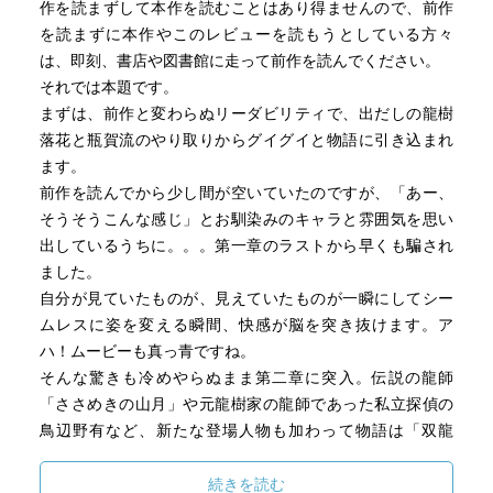
作を読まずして本作を読むことはあり得ませんので、前作
を読まずに本作やこのレビューを読もうとしている方々
は、即刻、書店や図書館に走って前作を読んでください。
それでは本題です。
まずは、前作と変わらぬリーダビリティで、出だしの龍樹
落花と瓶賀流のやり取りからグイグイと物語に引き込まれ
ます。
前作を読んでから少し間が空いていたのですが、「あー、
そうそうこんな感じ」とお馴染みのキャラと雰囲気を思い
出しているうちに。。。第一章のラストから早くも騙され
ました。
自分が見ていたものが、見えていたものが一瞬にしてシー
ムレスに姿を変える瞬間、快感が脳を突き抜けます。ア
ハ！ムービーも真っ青ですね。
そんな驚きも冷めやらぬまま第二章に突入。伝説の龍師
「ささめきの山月」や元龍樹家の龍師であった私立探偵の
鳥辺野有など、新たな登場人物も加わって物語は「双龍
会」に向かって動き始めます。
ネタバレしないように、物語の紹介はこれくらいにしてお
続きを読む