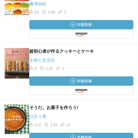
藤澤由紀
64
3.89
3
超初心者が作るクッキーとケーキ
主婦と生活社
6
4.33
2
そうだ。お菓子を作ろう!
行正り香
110
3.45
15