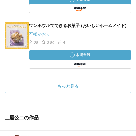
ワンボウルでできるお菓子 (おいしいホームメイド)
石橋かおり
28
3.80
4
もっと見る
土屋公二の作品