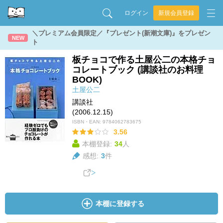
ログイン
新規会員登録
＼プレミアム会員限定／『プレゼント(新潮文庫)』をプレゼン
NEW
ト
板チョコで作る土屋公二の本格チョ
コレートブック (講談社のお料理
BOOK)
土屋公二
講談社
(2006.12.15)
ISBN・EAN:
9784062783675
3.56
本棚登録:
34
人
感想:
3
件
本棚に登録する