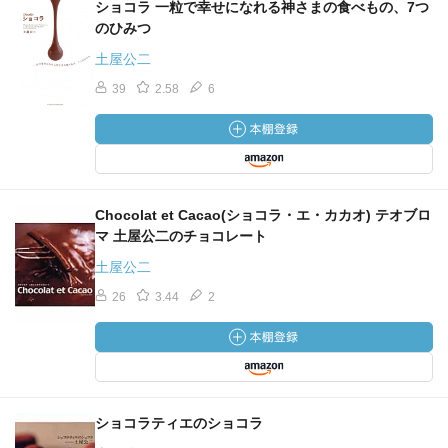
ショコラ 一粒で幸せになれる神さまの食べもの、7つ
のひみつ
土屋公二
39
2.58
6
Chocolat et Cacao(ショコラ・エ・カカオ) テオブロ
マ 土屋公二のチョコレート
土屋公二
26
3.44
2
ショコラティエのショコラ