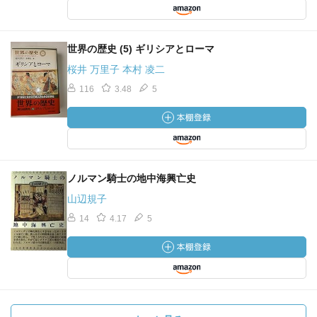
世界の歴史 (5) ギリシアとローマ
桜井 万里子 本村 凌二
116
3.48
5
ノルマン騎士の地中海興亡史
山辺規子
14
4.17
5