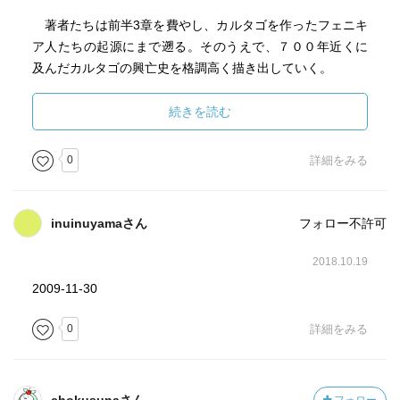
著者たちは前半3章を費やし、カルタゴを作ったフェニキ
ア人たちの起源にまで遡る。そのうえで、７００年近くに
及んだカルタゴの興亡史を格調高く描き出していく。
とくに、「ローマ史上最大の敵」と謳われた名将ハンニ
続きを読む
バルによる「ハンニバル戦争」（第２次ポエニ戦争）につ
いては、１章を割いて詳細に綴られており、圧巻となって
0
詳細をみる
いる。
特筆すべきは、後半の随所にあるローマ軍との戦闘シー
inuinuyamaさん
フォロー不許可
ンの迫力である。とくに、カルタゴ滅亡に至る最後の戦い
については、歴史書であることの限界を踏み越えんばかり
2018.10.19
に、眼前で戦闘が展開されているかのような映像的描写が
2009-11-30
なされている。むろん、それは想像の産物ではなく、研鑽
から把握した史実を精緻に積み上げたものであろう。
0
詳細をみる
そして、「カルタゴ『帝国』消滅の過程はそのままロー
マ帝国の成立過程に他なら」ないから、本書はカルタゴ側