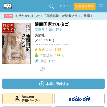
ログイン
新規会員登録
お待たせしました！「再読記録」が読書グラフに登場！
NEW
通商国家カルタゴ
佐藤育子
栗田伸子
講談社
(2009.09.01)
ISBN・EAN:
9784062807036
3.88
本棚登録:
114
人
感想:
11
件
本棚に登録する
Amazon
詳細ページへ