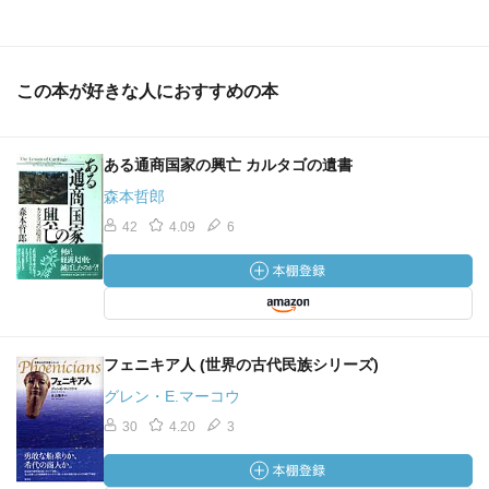
この本が好きな人におすすめの本
ある通商国家の興亡 カルタゴの遺書
森本哲郎
42
4.09
6
フェニキア人 (世界の古代民族シリーズ)
グレン・E.マーコウ
30
4.20
3