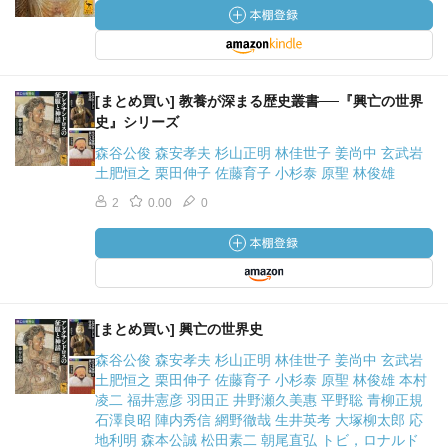
[まとめ買い] 教養が深まる歴史叢書──『興亡の世界
史』シリーズ
森谷公俊 森安孝夫 杉山正明 林佳世子 姜尚中 玄武岩
土肥恒之 栗田伸子 佐藤育子 小杉泰 原聖 林俊雄
2
0.00
0
[まとめ買い] 興亡の世界史
森谷公俊 森安孝夫 杉山正明 林佳世子 姜尚中 玄武岩
土肥恒之 栗田伸子 佐藤育子 小杉泰 原聖 林俊雄 本村
凌二 福井憲彦 羽田正 井野瀬久美惠 平野聡 青柳正規
石澤良昭 陣内秀信 網野徹哉 生井英考 大塚柳太郎 応
地利明 森本公誠 松田素二 朝尾直弘 トビ，ロナルド