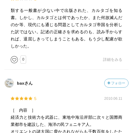
類する一般書が少ない中で出版された、カルタゴを知る
書。しかし、カルタゴとは何であったか、また何故滅んだ
のか等、現代にも通じる問題としてカルタゴ帝国を分析し
た訳ではない。記述の正確さを求めるのも、読み手からす
れば、退屈しきってしまうこともある。もう少し配慮が欲
しかった。
0
詳細をみる
baxさん
フォロー
5
2010.06.11
［ 内容 ］
経済力と技術力を武器に、東地中海沿岸部に次々と国際商
業都市を建設した、海洋の民フェニキア人。
オリエントの諸大国に脅かされながらも千数百年をしたた