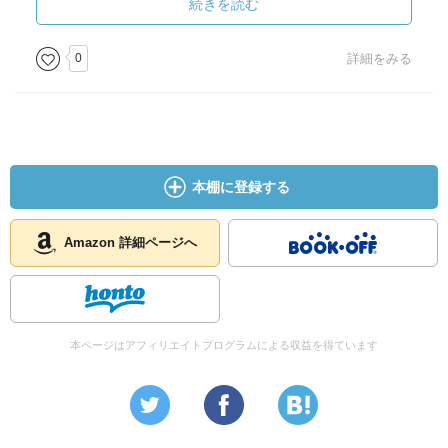
続きを読む
［ ＰＯＰ ］
0
詳細をみる
［ おすすめ度 ］
☆☆☆☆☆☆☆ おすすめ度
☆☆☆☆☆☆☆ 文章
本棚に登録する
☆☆☆☆☆☆☆ ストーリー
☆☆☆☆☆☆☆ メッセージ性
☆☆☆☆☆☆☆ 冒険性
Amazon 詳細ページへ
☆☆☆☆☆☆☆ 読後の個人的な満足度
共感度（空振り三振・一部・参った！）
読書の速度（時間がかかった・普通・一気に読んだ）
本ページはアフィリエイトプログラムによる収益を得ています
［ 関連図書 ］
［ 参考となる書評 ］