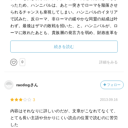
ったため、ハンニバルは、あと一突きでローマを陥落させ
られるチャンスも座視してしまい。ハンニバルのイタリア
で試みた、反ローマ、非ローマの緩やかな同盟の結成は叶
わず。最後はザマの敗戦を招いた、と。ハンニバルが、ロ
ーマに敗れたあとも、貴族層の発言力を弱め、財政改革を
行い、一般民衆の税負担を軽減したこと。しかし急進的な
改革が反発を受け、国外に逃亡し、シリア王のブレーンと
続きを読む
なったのち、自死することとなったことが描かれる。また
カルタゴに原因があったかのような滅亡についても、当時
0
詳細をみる
のローマが、簡単に戦争を仕掛け、簡単に殲滅する戦争マ
シーンともいうべき様相を呈していたことを指摘してい
る。それは力のおごりだけではなく、軍事的栄光をめぐる
racdogさん
フォロー
激しい競争に起因していたのでは、と。
3
2013.09.16
内容はそれなりに詳しいのだが、文章がこなれてなくて、
とても長い主語や分かりにくい読点の位置で読むのに苦労
した