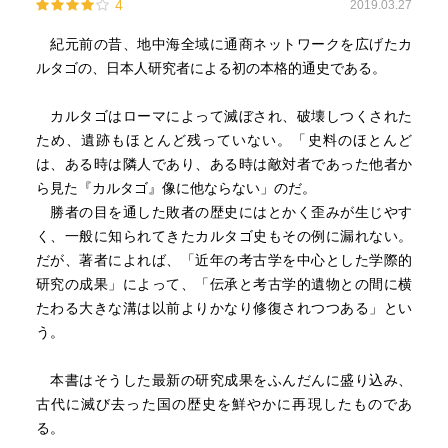
4
2019.03.27
紀元前の昔、地中海全域に通商ネットワークを広げたカ
ルタゴの、日本人研究者による初の本格的通史である。
カルタゴはローマによって滅ぼされ、破壊しつくされた
ため、遺跡もほとんど残っていない。「史料のほとんど
は、ある時は隣人であり、ある時は敵対者であった他者か
ら見た『カルタゴ』像に他ならない」のだ。
勝者の目を通した敗者の歴史にはとかく歪みが生じやす
く、一般に知られてきたカルタゴ史もその例に漏れない。
だが、著者によれば、「近年の考古学を中心とした学際的
研究の成果」によって、「伝承と考古学的遺物との間に横
たわる大きな溝は以前よりかなり修復されつつある」とい
う。
本書はそうした最新の研究成果をふんだんに盛り込み、
古代に滅び去った国の歴史を鮮やかに再現したものであ
る。