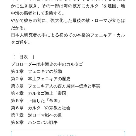
かに生き抜き、その一部は海の彼方にカルタゴを建国、地
中海の覇者として君臨する。
やがて彼らの前に、強大化した最後の敵・ローマが立ちは
だかる。
日本人研究者の手による初めての本格的フェニキア・カル
タゴ通史。
［ 目次 ］
プロローグ―地中海史の中のカルタゴ
第１章 フェニキアの胎動
第２章 本土フェニキアの歴史
第３章 フェニキア人の西方展開―伝承と事実
第４章 カルタゴ海上「帝国」
第５章 上陸した「帝国」
第６章 カルタゴの宗教と社会
第７章 対ローマ戦への道
第８章 ハンニバル戦争
第９章 フェニキアの海の終わり