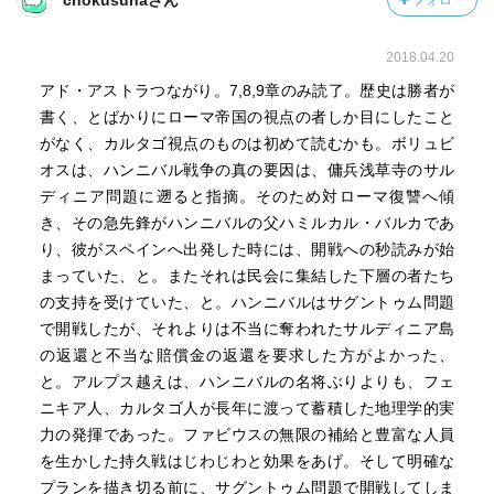
chokusunaさん
フォロー
から逆照射された“ローマ帝国黎明史”としても読める。
2018.04.20
一国の歴史の再検討が、古代地中海史全体の再検討へと
アド・アストラつながり。7,8,9章のみ読了。歴史は勝者が
広がっていく――そのような史学の醍醐味が味わえる労
書く、とばかりにローマ帝国の視点の者しか目にしたこと
作。
がなく、カルタゴ視点のものは初めて読むかも。ボリュビ
オスは、ハンニバル戦争の真の要因は、傭兵浅草寺のサル
ディニア問題に遡ると指摘。そのため対ローマ復讐へ傾
き、その急先鋒がハンニバルの父ハミルカル・バルカであ
り、彼がスペインへ出発した時には、開戦への秒読みが始
まっていた、と。またそれは民会に集結した下層の者たち
の支持を受けていた、と。ハンニバルはサグントゥム問題
で開戦したが、それよりは不当に奪われたサルディニア島
の返還と不当な賠償金の返還を要求した方がよかった、
と。アルプス越えは、ハンニバルの名将ぶりよりも、フェ
ニキア人、カルタゴ人が長年に渡って蓄積した地理学的実
力の発揮であった。ファビウスの無限の補給と豊富な人員
を生かした持久戦はじわじわと効果をあげ。そして明確な
プランを描き切る前に、サグントゥム問題で開戦してしま