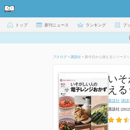
トップ
新刊ニュース
ランキング
ブ
ブクログ
>
講談社
>
新今日から使えるシリーズ 
いそ
える
講談社
講談
講談社
(201