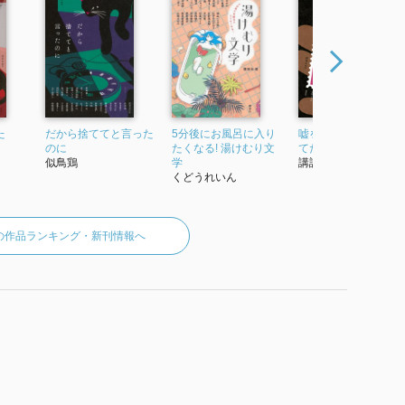
 2023』 で使われていた紹介文から引用しています。」
た
だから捨ててと言った
5分後にお風呂に入り
嘘をついたのは、初
のに
たくなる! 湯けむり文
てだった
似鳥鶏
学
講談社
くどうれいん
の作品ランキング・新刊情報へ