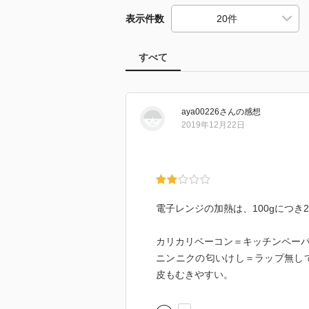
表示件数
すべて
aya00226
さん
の感想
2019年12月22日
電子レンジの加熱は、100gにつき
カリカリベーコン＝キッチンペー
ニンニクの匂いけし＝ラップ無しで
皮もむきやすい。