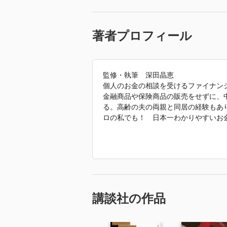
著者プロフィール
監修・執筆 深田晶恵
個人のお金の相談を受けるファイナン
金融商品や保険商品の販売をせずに、
る。高齢の夫の両親と同居の経験もあ
ロの私でも！ 日本一わかりやすいお
巻頭料理特集 『かんたん！ おいし
兵庫県神戸市生まれ。辻学園調理技術
京のサロン・ド・テでシェフパティシ
い家庭料理レシピが好評。『冷凍お届
講談社）など著書多数。
講談社の作品
週末コラム 『健康になる食生活』東
健康と栄養のバランスを大事に、日常
る。栄養のプロの知識と科学に基づい