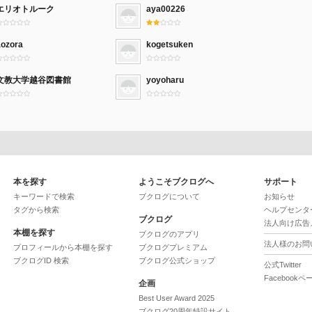
エリオトルーク
aya00226
aozora
kogetsuken
文教大学越谷図書館
yoyoharu
本を探す
ようこそブクログへ
サポート
キーワードで検索
ブクログについて
お知らせ
タグから検索
ヘルプセンタ
ブクログ
法人向け広告
本棚を探す
ブクログのアプリ
法人様のお問
プロフィールから本棚を探す
ブクログプレミアム
ブクログID 検索
ブクログ公式ショップ
公式Twitter
Facebookペ
企画
Best User Award 2025
ブクログ20周年特設サイト