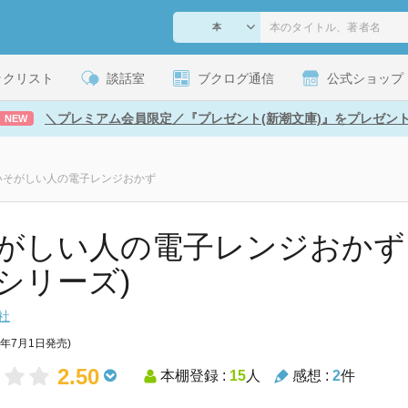
ックリスト
談話室
ブクログ通信
公式ショップ
＼プレミアム会員限定／『プレゼント(新潮文庫)』をプレゼン
NEW
いそがしい人の電子レンジおかず
がしい人の電子レンジおかず 
シリーズ)
社
2年7月1日発売)
2.50
本棚登録 :
15
人
感想 :
2
件