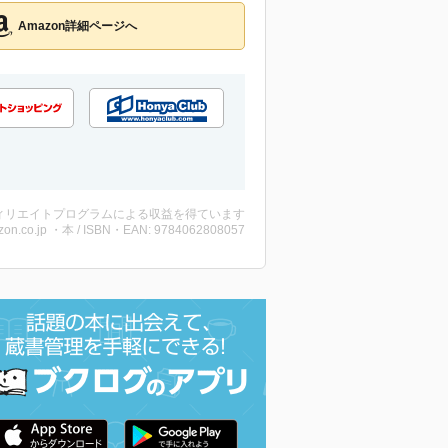
Amazon詳細ページへ
ィリエイトプログラムによる収益を得ています
on.co.jp ・本 / ISBN・EAN: 9784062808057