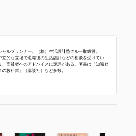
シャルプランナー。（株）生活設計塾クルー取締役。
中立的な立場で退職後の生活設計などの相談を受けてい
り、高齢者へのアドバイスに定評がある。著書は『知識ゼ
金の教科書』（講談社）など多数。
い！ 手間いらず 冷凍うどんのすすめ』（上田淳子）
専門学校の西洋料理研究所職員を経て、渡欧。帰国後は東
エとして勤務したのち、料理研究家として活動。作りやす
けごはん』『ひとりでできる 子どもキッチン』（以上、
京慈恵会医科大学附属病院 栄養部 濱裕宣・赤石定典
生活の中で活かせる食事のノウハウの普及を目指してい
たわかりやすい解説に定評がある。