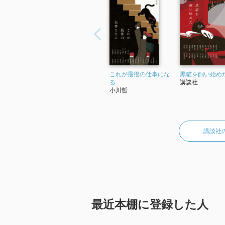
「2022年 『かんたん年金家計ノート
これが最後の仕事にな
黒猫を飼い始め
る
講談社
小川哲
講談社
最近本棚に登録した人