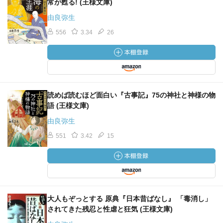
常が甦る! (王様文庫)
由良弥生
556
3.34
26
読めば読むほど面白い『古事記』75の神社と神様の物
語 (王様文庫)
由良弥生
551
3.42
15
大人もぞっとする 原典『日本昔ばなし』 「毒消し」
されてきた残忍と性虐と狂気 (王様文庫)