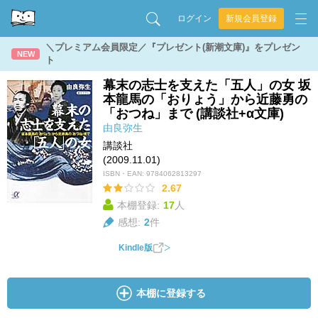
ログイン
新規会員登録
＼プレミアム会員限定／『プレゼント(新潮文庫)』をプレゼン
NEW
ト
幕末の志士を支えた「五人」の女 坂
本龍馬の「おりょう」から近藤勇の
「おつね」まで (講談社+α文庫)
由良弥生
講談社
(2009.11.01)
ISBN・EAN:
9784062813297
2.67
本棚登録:
17
人
感想:
2
件
Kindle版
本棚に登録する