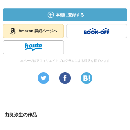
日本はこのままではダメだ
変えなくちゃいけない
本棚に登録する
勝ち残ってやる という
Amazon 詳細ページへ
志高く、生きることに貪欲な
表舞台で活躍する男たちを
影で支え、尽くし、待つ
そんな一途さ感じました
本ページはアフィリエイトプログラムによる収益を得ています
由良弥生の作品