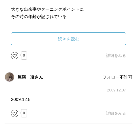
大きな出来事やターニングポイントに
その時の年齢が記されている
初めての江戸への遊学 19歳
続きを読む
勝海舟にはじめて会う 28歳
近江屋で暗殺 龍馬 享年33歳
0
詳細をみる
若い
犀渓 凌さん
フォロー不許可
龍馬が活躍したのはたった５年間
本当に駆け抜けた一生だったち違いない
2009.12.07
2009.12.5
後半は
タイトル通り
0
詳細をみる
龍馬の妻 おりょう をはじめ
幕末の志士を支えた女性の一生