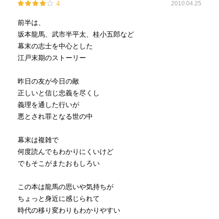
4
2010.04.25
前半は、
坂本龍馬、武市半平太、桂小五郎など
幕末の志士を中心とした
江戸末期のストーリー
昨日の友が今日の敵
正しいと信じ忠義を尽くし
義理を通した行いが
悪とされ罪となる世の中
幕末は複雑で
何度読んでもわかりにくいけど
でもそこがまたおもしろい
この本は龍馬の思いや気持ちが
ちょっと身近に感じられて
時代の移り変わりもわかりやすい