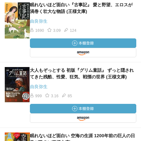
眠れないほど面白い『古事記』 愛と野望、エロスが
渦巻く壮大な物語 (王様文庫)
由良弥生
1690
3.09
124
大人もぞっとする 初版『グリム童話』 ずっと隠され
てきた残酷、性愛、狂気、戦慄の世界 (王様文庫)
由良弥生
999
3.16
85
眠れないほど面白い 空海の生涯 1200年前の巨人の日