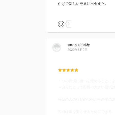
かげで新しい発見に出会えた。
0
tomo
さん
の感想
2020年5月9日
１つの習慣に狙いを定めることに
→自分にとって影響の大きい習慣
毎日の人の行動の40%がその場の
習慣は脳を楽させるためにできる