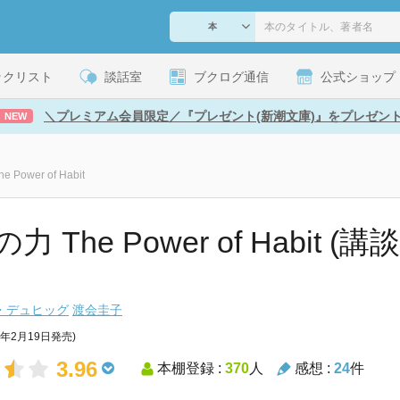
ックリスト
談話室
ブクログ通信
公式ショップ
＼プレミアム会員限定／『プレゼント(新潮文庫)』をプレゼン
NEW
 Power of Habit
力 The Power of Habit (
・デュヒッグ
渡会圭子
6年2月19日発売)
3.96
本棚登録 :
370
人
感想 :
24
件