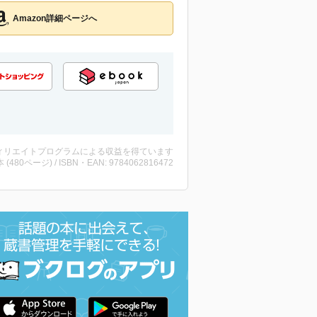
Amazon詳細ページへ
ィリエイトプログラムによる収益を得ています
・本 (480ページ) / ISBN・EAN: 9784062816472