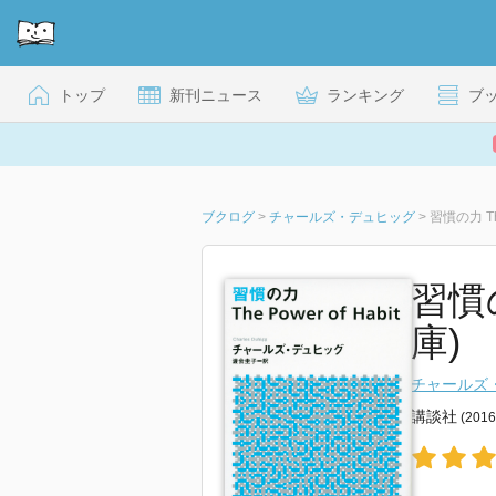
トップ
新刊ニュース
ランキング
ブ
ブクログ
>
チャールズ・デュヒッグ
>
習慣の力 The
習慣の
庫)
チャールズ
講談社
(201