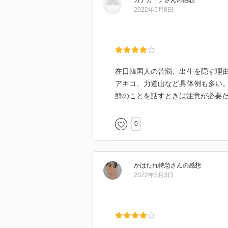
ガナガーナ
さん
の感想
ず、その事実を多くの人が知らな
2022年5月8日
ればまた、日本の芸能界も、スポ
行してきた歴史がある。このこと
この本ではかなりの分量を、在日
と、出自のカミングアウトのされ
在日韓国人の苦悩、出生を隠す理
についてはそこまで分量は割かれ
アキコ、力道山など具体例も多い
れてないか、されたとしたらどの
鮮のことを話すときは注意が必要
グアウトした有名人たちはどのよ
でも、彼ら／彼女ら自身の「在日
0
くるようにも思いました。根本に
明かしても差別されない世の中で
見向きもしてくれない。自分の地
という強迫観念にも似たアンビバ
かはたれ特急
さん
の感想
TVや新聞といったメディア業界
2022年5月3日
ている業界であるかということも
まぁ、でも今の日本のテレビタレ
なってきてますね。外国人タレン