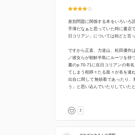
差別問題に関係する本をいろいろ
手薄だなぁと思っていた時に書店
日コリアン」については殆どと言
ですから正直、力道山、松田優作
／彼女らが朝鮮半島にルーツを持
書のp.70-71に在日コリアン
てしまう程錚々たる面々が名を連
出自に関して無頓着であったり、
う」と思い込んでいたりしていた
それにしても、「国民的歌手」「
ナショナリズムを伴ってその業績
2
であったという事実は、皮肉とい
かったら、日本の芸能界も、スポ
際我々はメディアを通して多くの