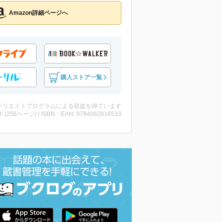
Amazon詳細ページへ
購入ストア一覧
ィリエイトプログラムによる収益を得ています
・本 (256ページ) / ISBN・EAN: 9784062816533