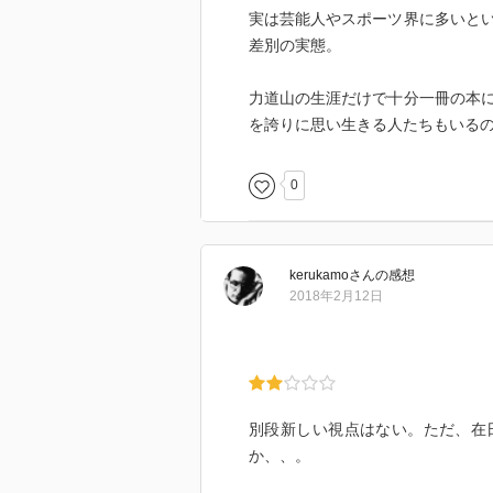
たらもっといるでしょう。はっき
実は芸能人やスポーツ界に多いと
ン」という出自が特別といえるで
差別の実態。
冷静に判断すればその辺はかなり
かし、そういう中でも厳然として
力道山の生涯だけで十分一冊の本
な話だなぁ、何でそうなっちゃう
を誇りに思い生きる人たちもいる
ことです。
更に余談ですが、ここでふと「だ
0
ているだろうか？ 朝鮮半島以外
えました。勿論私が詳しく知らな
時、どうも「在日コリアン」に対
kerukamo
さん
の感想
ね。もしそうだとしたら、そこも
2018年2月12日
別段新しい視点はない。ただ、在
か、、。