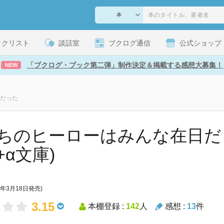
ックリスト
談話室
ブクログ通信
公式ショップ
「ブクログ・ブック第二弾」制作決定＆掲載する感想大募集！
NEW
だった
ちのヒーローはみんな在日だっ
+α文庫)
6年3月18日発売)
3.15
本棚登録 :
142
人
感想 :
13
件