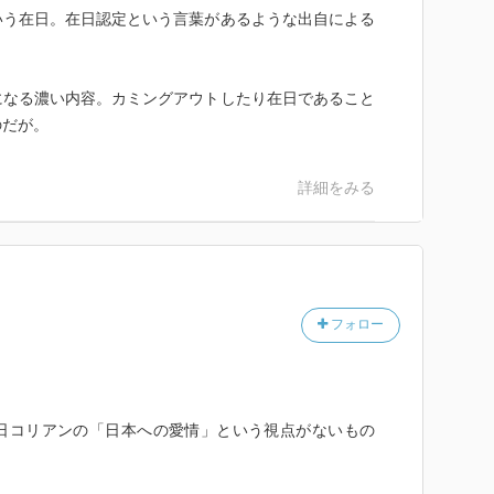
り言って、そういう状況の中でどこまで「在日コリア
いう在日。在日認定という言葉があるような出自による
しょうか。私は、そこまででもないんじゃなかろうか、
相対的に見れるんじゃなかろうかと思うんですよね。し
差別される実態はある。私はその点でも、やはりおかし
になる濃い内容。カミングアウトしたり在日であること
んだろうなぁということを疑問に思い、考えされられた
のだが。
ったら、外国人タレントに対しては出自に関して差別し
詳細をみる
の出自は差別の対象になるだろうか？」ということも考
いだけで差別はあるかもしれません。ただそう考えた
してはとりわけ差別があるような気がしてくるんですよ
またイビツだなぁと思った次第です。
フォロー
日コリアンの「日本への愛情」という視点がないもの