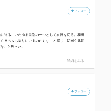
い。しかも、在日コリアンであるという事実を隠さなけ
ーツ界も、成り立たないという、そういう共同幻想が横
フォロー
は一体何を意味するのか。
コリアンの有名人に関して、それぞれのルーツの紹介
方の検証に割かれていて、在日コリアンに対する眼差し
由に迫る。いわゆる差別の一つとして在日を切る。和田
ていない印象でした。ただ、カミングアウトされたかさ
。在日の人も周りにいるのかもな、と感じ、韓国や北朝
ようにカミングアウトされたか、もしくは、自らカミン
だな、と思った。
うな思いからカミングアウトしたのかを追っていくだけ
コリアン」という出自に対する眼差しが少しずつ見えて
詳細をみる
在ると思われるのは、やはり「劣等感」ですね。出自を
あって欲しいと思いながらも、「在日と知れたら、誰も
位は危うくなるし、自分の生活を守ることは出来ない」
レントな思いの中で葛藤していた姿が伺えます。また、
が、いかに強烈な差別体質を今日に至るまで温存し続け
また見えてきます。
フォロー
ントの出自と言ったら多種多様ですよね。国際色豊かに
トもかなりの数増えましたし、ハーフ・クォーター含め