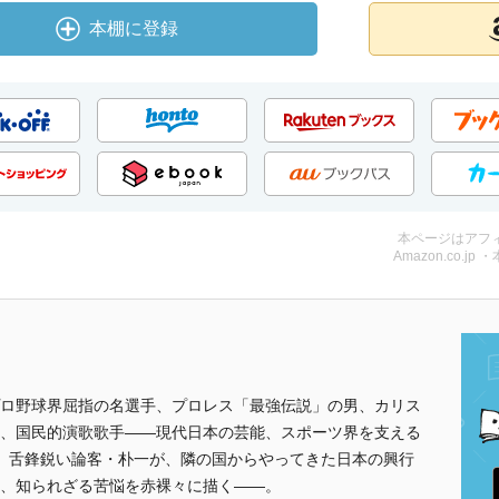
本棚に登録
本ページはアフ
Amazon.co.jp 
ロ野球界屈指の名選手、プロレス「最強伝説」の男、カリス
、国民的演歌歌手――現代日本の芸能、スポーツ界を支える
、舌鋒鋭い論客・朴一が、隣の国からやってきた日本の興行
、知られざる苦悩を赤裸々に描く――。