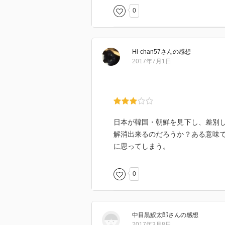
0
Hi-chan57
さん
の感想
2017年7月1日
日本が韓国・朝鮮を見下し、差別
解消出来るのだろうか？ある意味
に思ってしまう。
0
中目黒鮫太郎
さん
の感想
2017年3月8日