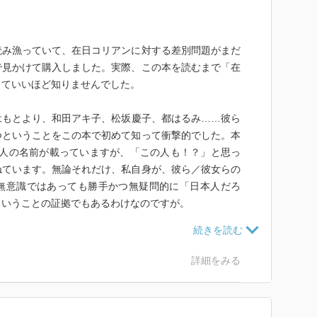
読み漁っていて、在日コリアンに対する差別問題がまだ
で見かけて購入しました。実際、この本を読むまで「在
っていいほど知りませんでした。
はもとより、和田アキ子、松坂慶子、都はるみ……彼ら
つということをこの本で初めて知って衝撃的でした。本
の有名人の名前が載っていますが、「この人も！？」と思っ
ねています。無論それだけ、私自身が、彼ら／彼女らの
無意識ではあっても勝手かつ無疑問的に「日本人だろ
ということの証拠でもあるわけなのですが。
全国民に愛される選手」と、しばしば「国民的」という
を称賛され、親しまれてきた人達の多くが、在日の人達
詳細をみる
えば皮肉かもしれません。まさに「在日コリアンが居な
ーツ界も、成り立たない」と言わざるをえないほど、実
在日コリアンに触れていたわけですね。にもかかわら