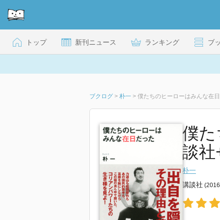
トップ
新刊ニュース
ランキング
ブ
ブクログ
>
朴一
>
僕たちのヒーローはみんな在日
僕た
談社
朴一
講談社
(201