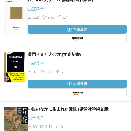
山室恭子
118
3.62
17
黄門さまと犬公方 (文春新書)
山室恭子
87
3.33
6
中世のなかに生まれた近世 (講談社学術文庫)
山室恭子
69
3.40
3