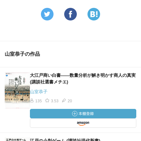
山室恭子の作品
大江戸商い白書――数量分析が解き明かす商人の真実
(講談社選書メチエ)
山室恭子
135
3.53
20
江戸の小判ゲーム (講談社現代新書)