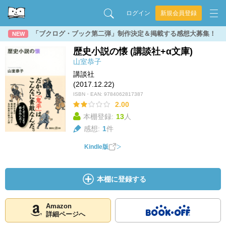
ログイン
新規会員登録
「ブクログ・ブック第二弾」制作決定＆掲載する感想大募集！
NEW
歴史小説の懐 (講談社+α文庫)
山室恭子
講談社
(2017.12.22)
ISBN・EAN:
9784062817387
2.00
本棚登録:
13
人
感想:
1
件
Kindle版
本棚に登録する
Amazon
詳細ページへ