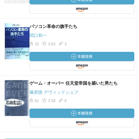
パソコン革命の旗手たち
関口和一
32
3.63
3
ゲーム・オーバー 任天堂帝国を築いた男たち
篠原慎 デヴィッドシェフ
61
3.58
6