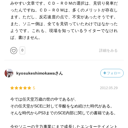
みやすい文章です。ＣＤ－ＲＯＭの選択は、見切り発車だ
ったんですね。ＣＤ－ＲＯＭは、多くのメリットが存在し
ます。ただし、反応速度の点で、不安があったそうです。
また、ソニー側は、全てを見切っていたわけではなかった
ようです。これも、現場を知っているライターでなけれ
ば、書けません。
0
詳細をみる
kyosukeshimokawaさん
フォロー
5
2012.05.29
今では任天堂万歳の世の中であるが、
その任天堂がSCEに対して辛酸をなめ続けた時代がある。
そんな時代からPS3までのSCE内部に関しての書籍である。
今やソニーの主力事業にまで成長したエンターテイメント