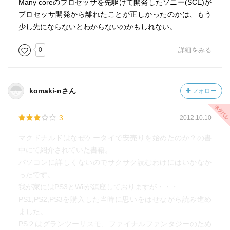
Many coreのプロセッサを先駆けて開発したソニー(SCE)が
プロセッサ開発から離れたことが正しかったのかは、もう
少し先にならないとわからないのかもしれない。
0
詳細をみる
komaki-nさん
フォロー
3
2012.10.10
マクドナルドはなぜケータイで安売りを始めたのか？の書
中にて紹介されていた書籍。
パソコンに詳しくないのでサクサク読むわけにはいかなか
ったです。
我が家にはPS3とWiiが鎮座しておりますが・・・
PS1,PS2,PS3を購入した当時に思いをはせながら読み進め
ました。
PS２はグランツーリスモ、ファイナルファンタジーのため