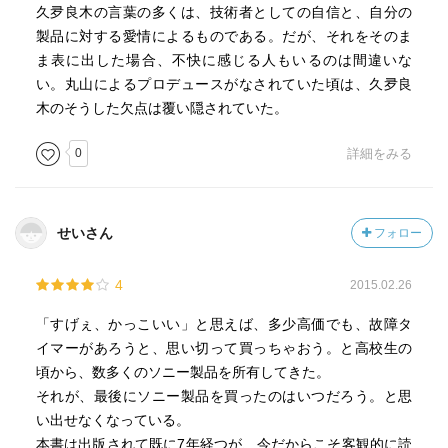
久夛良木の言葉の多くは、技術者としての自信と、自分の
製品に対する愛情によるものである。だが、それをそのま
ま表に出した場合、不快に感じる人もいるのは間違いな
い。丸山によるプロデュースがなされていた頃は、久夛良
木のそうした欠点は覆い隠されていた。
0
詳細をみる
せいさん
フォロー
4
2015.02.26
「すげぇ、かっこいい」と思えば、多少高価でも、故障タ
イマーがあろうと、思い切って買っちゃおう。と高校生の
頃から、数多くのソニー製品を所有してきた。
それが、最後にソニー製品を買ったのはいつだろう。と思
い出せなくなっている。
本書は出版されて既に7年経つが、今だからこそ客観的に読