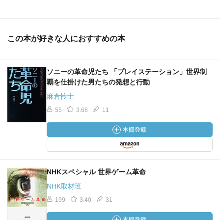
この本が好きな人におすすめの本
ソニーの革命児たち 「プレイステーション」世界制
覇を仕掛けた男たちの発想と行動
麻倉怜士
55
3.68
11
NHKスペシャル 世界ゲーム革命
NHK取材班
199
3.40
31