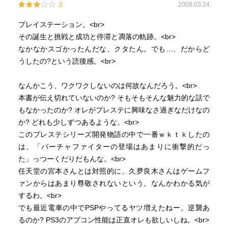
3
2008.03.24
プレイステーション。<br>
その誕生と挑戦と成功と停滞と凋落の軌跡。<br>
なかなかスゴかったんだな、クタたん。でも…、だからど
うしたの?という読後感。<br>
なんかこう、ワクワクしないのは何故なんだろう。<br>
本書が伝え切れていないのか? そもそもそんな魅力的な話で
もなかったのか? オレがプレステに興味なさ過ぎなだけなの
か? どれも少しずつあるような。<br>
このプレステシリーズ開発物語の中で一番ｗｋｔｋしたの
は、「バーチャファイターの登場はあまりに衝撃的だっ
た」っつーくだりだもんな。<br>
任天堂の宮本さんとは対照的に、久夛良木さんはゲームフ
ァンからはあまり尊敬されないという。なんかわかる気が
するわ。<br>
でも最近電車の中でPSPやってるヤツ増えたねー。逆襲あ
るのか? PS3のアプコン性能は正直オレも欲しいしね。<br>