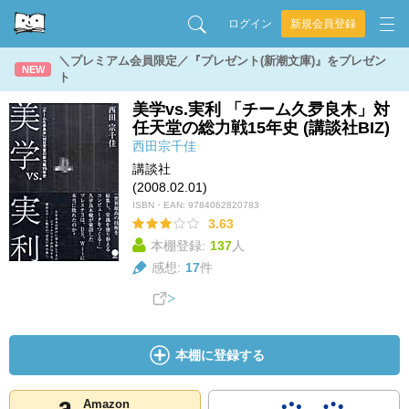
ログイン
新規会員登録
＼プレミアム会員限定／『プレゼント(新潮文庫)』をプレゼン
NEW
ト
美学vs.実利 「チーム久夛良木」対
任天堂の総力戦15年史 (講談社BIZ)
西田宗千佳
講談社
(2008.02.01)
ISBN・EAN:
9784062820783
3.63
本棚登録:
137
人
感想:
17
件
本棚に登録する
Amazon