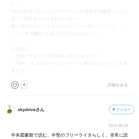
に・・・
PS3は映像に詳しい人がブルーレイを再生する機械としては
安くて高性能というお勧めに従い・・・
購入後PS2のソフトができないことに切れたという・・・
（この本で機能が削除された理由が分かった）
なるほど↓
・大量に作ることで長期的に黒字に持っていく
・F@H みんなのパソコンやゲーム機の力がスパコンを凌
駕する
0
詳細をみる
skydriveさん
フォロー
2012.09.19
中央図書館で読む。中堅のフリーライタらしく、非常に読