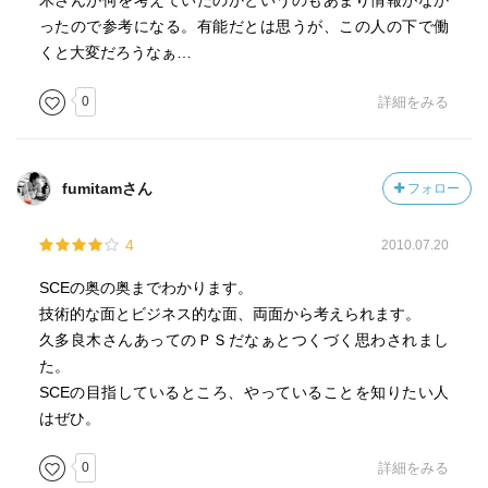
木さんが何を考えていたのかというのもあまり情報がなか
ったので参考になる。有能だとは思うが、この人の下で働
くと大変だろうなぁ…
0
詳細をみる
fumitamさん
フォロー
4
2010.07.20
SCEの奥の奥までわかります。
技術的な面とビジネス的な面、両面から考えられます。
久多良木さんあってのＰＳだなぁとつくづく思わされまし
た。
SCEの目指しているところ、やっていることを知りたい人
はぜひ。
0
詳細をみる