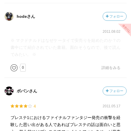
hodeさん
フォロー
2011.08.02
※ マクドナルドはなぜケータイで安売りを始めたのか？の
書中にて紹介されていた書籍。面白そうなので、後で読ん
でみたい。 ※
0
詳細をみる
ボバンさん
フォロー
4
2011.05.17
プレステ1におけるファイナルファンタジー発売の衝撃を経
験した思い出がある人であればプレステの話は面白いと思