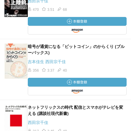
西田宗千佳
470
3.51
68
暗号が通貨になる「ビットコイン」のからくり (ブル
ーバックス)
吉本佳生 西田宗千佳
356
3.37
40
ネットフリックスの時代 配信とスマホがテレビを変
える (講談社現代新書)
西田宗千佳